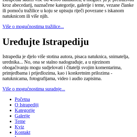
kroz abecedarij, naznačene kategorije, galerije i teme, vezane članke
ili pomoću tražilice u koju se upisuju riječi povezane s iskanom
natuknicom ili više njih.
Više o mogućnostima tražilice...
Uređujte Istrapediju
Istrapedia je djelo više stotina autora, pisaca natuknica, snimatelja,
urednika... No, ona se stalno nadograđuje, a u njezinom
obogaćivanju mogu sudjelovati i čitatelji svojim komentarima,
primjedbama i prijedlozima, kao i konkretnim prilozima -
natuknicama, fotografijama, video i audio zapisima.
Više o mogućnostima suradnje...
Početna
O Istrapediji
Kategorije
Galerije
Teme
Kviz
Kontakt