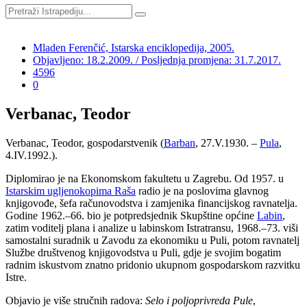
Mladen Ferenčić, Istarska enciklopedija, 2005.
Objavljeno: 18.2.2009. / Posljednja promjena: 31.7.2017.
4596
0
Verbanac, Teodor
Verbanac, Teodor, gospodarstvenik (
Barban
, 27.V.1930. –
Pula
,
4.IV.1992.).
Diplomirao je na Ekonomskom fakultetu u Zagrebu. Od 1957. u
Istarskim ugljenokopima Raša
radio je na poslovima glavnog
knjigovođe, šefa računovodstva i zamjenika financijskog ravnatelja.
Godine 1962.–66. bio je potpredsjednik Skupštine općine
Labin
,
zatim voditelj plana i analize u labinskom Istratransu, 1968.–73. viši
samostalni suradnik u Zavodu za ekonomiku u Puli, potom ravnatelj
Službe društvenog knjigovodstva u Puli, gdje je svojim bogatim
radnim iskustvom znatno pridonio ukupnom gospodarskom razvitku
Istre.
Objavio je više stručnih radova:
Selo i poljoprivreda Pule
,