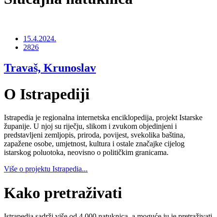
15.4.2024.
2826
Travaš, Krunoslav
O Istrapediji
Istrapedia je regionalna internetska enciklopedija, projekt Istarske
županije. U njoj su riječju, slikom i zvukom objedinjeni i
predstavljeni zemljopis, priroda, povijest, svekolika baština,
zapažene osobe, umjetnost, kultura i ostale značajke cijelog
istarskog poluotoka, neovisno o političkim granicama.
Više o projektu Istrapedia...
Kako pretraživati
Istrapedia sadrži više od 4.000 natuknica, a moguće ju je pretraživati