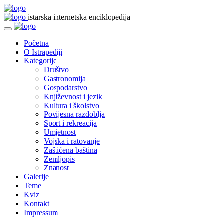
istarska internetska enciklopedija
Početna
O Istrapediji
Kategorije
Društvo
Gastronomija
Gospodarstvo
Književnost i jezik
Kultura i školstvo
Povijesna razdoblja
Sport i rekreacija
Umjetnost
Vojska i ratovanje
Zaštićena baština
Zemljopis
Znanost
Galerije
Teme
Kviz
Kontakt
Impressum