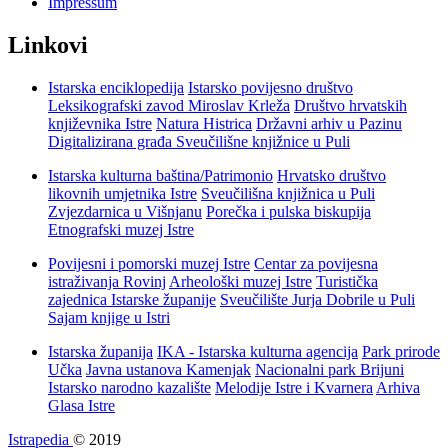
Impressum
Linkovi
Istarska enciklopedija
Istarsko povijesno društvo
Leksikografski zavod Miroslav Krleža
Društvo hrvatskih
književnika Istre
Natura Histrica
Državni arhiv u Pazinu
Digitalizirana građa Sveučilišne knjižnice u Puli
Istarska kulturna baština/Patrimonio
Hrvatsko društvo
likovnih umjetnika Istre
Sveučilišna knjižnica u Puli
Zvjezdarnica u Višnjanu
Porečka i pulska biskupija
Etnografski muzej Istre
Povijesni i pomorski muzej Istre
Centar za povijesna
istraživanja Rovinj
Arheološki muzej Istre
Turistička
zajednica Istarske županije
Sveučilište Jurja Dobrile u Puli
Sajam knjige u Istri
Istarska županija
IKA - Istarska kulturna agencija
Park prirode
Učka
Javna ustanova Kamenjak
Nacionalni park Brijuni
Istarsko narodno kazalište
Melodije Istre i Kvarnera
Arhiva
Glasa Istre
Istrapedia
© 2019