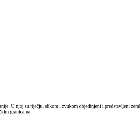
anije. U njoj su riječju, slikom i zvukom objedinjeni i predstavljeni zem
tičkim granicama.