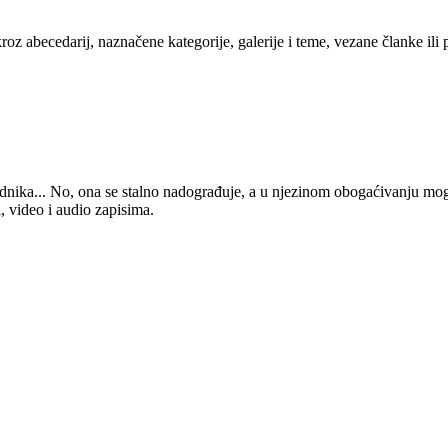
kroz abecedarij, naznačene kategorije, galerije i teme, vezane članke ili
 urednika... No, ona se stalno nadograđuje, a u njezinom obogaćivanju mo
, video i audio zapisima.