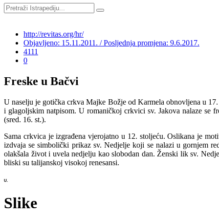
http://revitas.org/hr/
Objavljeno: 15.11.2011. / Posljednja promjena: 9.6.2017.
4111
0
Freske u Bačvi
U naselju je gotička crkva Majke Božje od Karmela obnovljena u 17. i
i glagoljskim natpisom. U romaničkoj crkvici sv. Jakova nalaze se fre
(sred. 16. st.).
Sama crkvica je izgrađena vjerojatno u 12. stoljeću. Oslikana je mot
izdvaja se simbolički prikaz sv. Nedjelje koji se nalazi u gornjem re
olakšala život i uvela nedjelju kao slobodan dan. Ženski lik sv. Nedj
bliski su talijanskoj visokoj renesansi.
U.
Slike