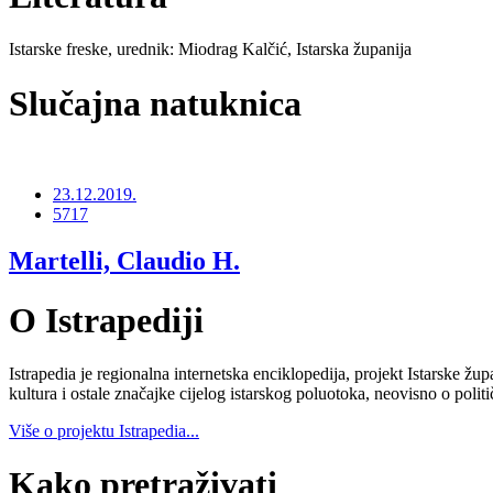
Istarske freske, urednik: Miodrag Kalčić, Istarska županija
Slučajna natuknica
23.12.2019.
5717
Martelli, Claudio H.
O Istrapediji
Istrapedia je regionalna internetska enciklopedija, projekt Istarske žup
kultura i ostale značajke cijelog istarskog poluotoka, neovisno o poli
Više o projektu Istrapedia...
Kako pretraživati