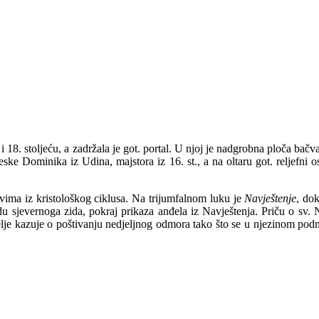
 18. stoljeću, a zadržala je got. portal. U njoj je nadgrobna ploča b
ske Dominika iz Udina, majstora iz 16. st., a na oltaru got. reljefni 
ivima iz kristološkog ciklusa. Na trijumfalnom luku je
Navještenje
, do
du sjevernoga zida, pokraj prikaza anđela iz Navještenja. Priču o sv. N
elje kazuje o poštivanju nedjeljnog odmora tako što se u njezinom podno