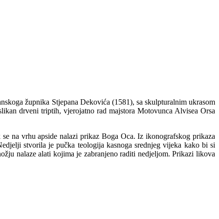
ačvanskoga župnika Stjepana Dekovića (1581), sa skulpturalnim ukrasom
oslikan drveni triptih, vjerojatno rad majstora Motovunca Alvisea Orsa
k se na vrhu apside nalazi prikaz Boga Oca. Iz ikonografskog prikaza
edjelji stvorila je pučka teologija kasnoga srednjeg vijeka kako bi si
žju nalaze alati kojima je zabranjeno raditi nedjeljom. Prikazi likova