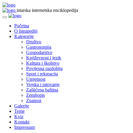
istarska internetska enciklopedija
Početna
O Istrapediji
Kategorije
Društvo
Gastronomija
Gospodarstvo
Književnost i jezik
Kultura i školstvo
Povijesna razdoblja
Sport i rekreacija
Umjetnost
Vojska i ratovanje
Zaštićena baština
Zemljopis
Znanost
Galerije
Teme
Kviz
Kontakt
Impressum