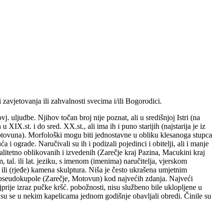
zavjetovanja ili zahvalnosti svecima i/ili Bogorodici.
. uljudbe. Njihov točan broj nije poznat, ali u središnjoj Istri (na
X.st. i do sred. XX.st., ali ima ih i puno starijih (najstarija je iz
Motovuna). Morfološki mogu biti jednostavne u obliku klesanoga stupca
i ograde. Naručivali su ih i podizali pojedinci i obitelji, ali i manje
alitetno oblikovanih i izvedenih (Zarečje kraj Pazina, Macukini kraj
al. ili lat. jeziku, s imenom (imenima) naručitelja, vjerskom
 ili (rjeđe) kamena skulptura. Niša je često ukrašena umjetnim
su pseudokupole (Zarečje, Motovun) kod najvećih zdanja. Najveći
rije izraz pučke kršć. pobožnosti, nisu službeno bile uklopljene u
da su se u nekim kapelicama jednom godišnje obavljali obredi. Činile su