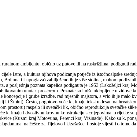
ruralnom ambijentu, obično uz putove ili na raskrižjima, podignuti radi 
ele Istre, a kultura njihova podizanja potječe iz istočnoalpske srednjovj
oljuna i Lupoglava) zabilježeno ih je više stotina, mahom podizanih u XI
ata, a posljednja poznata kapelica podignuta je 1953 (Lakošeljci kraj 
blikovanim unutar. prostorom. Poznate su i niše uklopljene u zidove kuća 
 koncepcije i grube izradbe, rad mjesnih majstora, a vrlo ih je malo kv
li Žminj). Često, pogotovo veće k., imaju tekst uklesan na hrvatskom, t
m prostoru) raspelo ili svetački lik, obično reprodukcija svetačke slike
eće k. imaju i dvoslivnu krovnu konstrukciju s crijepovima, a rijetke 
rkvice (Kuzmi kraj Motovuna, Ferenci kraj Vižinade). Kako su k. ponajp
m blagdanima, najčešće za Tijelovo i Uzašašće. Postoje vijesti i o tome 