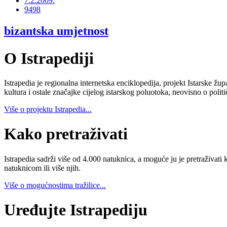
7.2.2009.
9498
bizantska umjetnost
O Istrapediji
Istrapedia je regionalna internetska enciklopedija, projekt Istarske žup
kultura i ostale značajke cijelog istarskog poluotoka, neovisno o poli
Više o projektu Istrapedia...
Kako pretraživati
Istrapedia sadrži više od 4.000 natuknica, a moguće ju je pretraživati 
natuknicom ili više njih.
Više o mogućnostima tražilice...
Uređujte Istrapediju