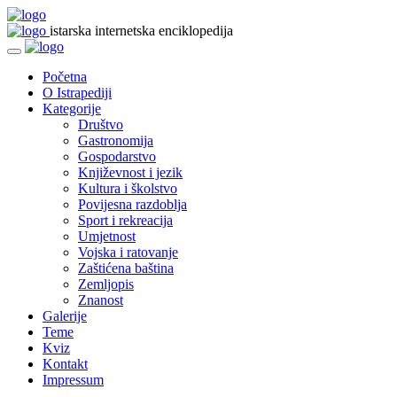
istarska internetska enciklopedija
Početna
O Istrapediji
Kategorije
Društvo
Gastronomija
Gospodarstvo
Književnost i jezik
Kultura i školstvo
Povijesna razdoblja
Sport i rekreacija
Umjetnost
Vojska i ratovanje
Zaštićena baština
Zemljopis
Znanost
Galerije
Teme
Kviz
Kontakt
Impressum