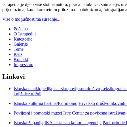
Istrapedia je djelo više stotina autora, pisaca natuknica, snimatelja,
prijedlozima, kao i konkretnim prilozima - natuknicama, fotografijama
Više o mogućnostima suradnje...
Početna
O Istrapediji
Kategorije
Galerije
Teme
Kviz
Kontakt
Impressum
Linkovi
Istarska enciklopedija
Istarsko povijesno društvo
Leksikografsk
knjižnice u Puli
Istarska kulturna baština/Patrimonio
Hrvatsko društvo likovnih 
Povijesni i pomorski muzej Istre
Centar za povijesna istraživan
Istarska županija
IKA - Istarska kulturna agencija
Park prirode