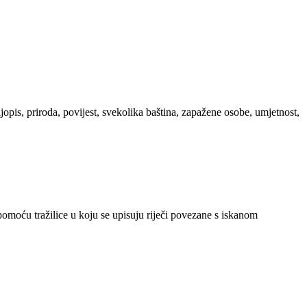
ljopis, priroda, povijest, svekolika baština, zapažene osobe, umjetnost,
 pomoću tražilice u koju se upisuju riječi povezane s iskanom