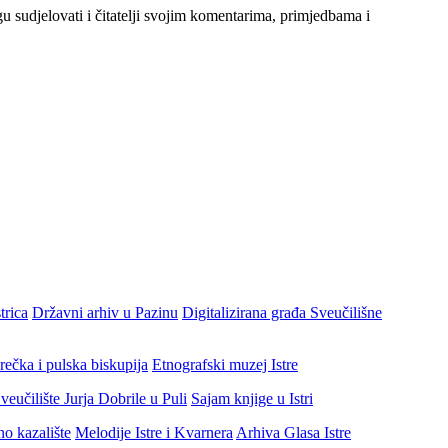
gu sudjelovati i čitatelji svojim komentarima, primjedbama i
trica
Državni arhiv u Pazinu
Digitalizirana građa Sveučilišne
rečka i pulska biskupija
Etnografski muzej Istre
veučilište Jurja Dobrile u Puli
Sajam knjige u Istri
no kazalište
Melodije Istre i Kvarnera
Arhiva Glasa Istre