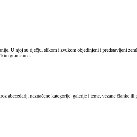
anije. U njoj su riječju, slikom i zvukom objedinjeni i predstavljeni zem
tičkim granicama.
kroz abecedarij, naznačene kategorije, galerije i teme, vezane članke ili