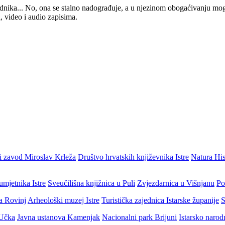
 urednika... No, ona se stalno nadograđuje, a u njezinom obogaćivanju mo
, video i audio zapisima.
i zavod Miroslav Krleža
Društvo hrvatskih književnika Istre
Natura His
umjetnika Istre
Sveučilišna knjižnica u Puli
Zvjezdarnica u Višnjanu
Po
ja Rovinj
Arheološki muzej Istre
Turistička zajednica Istarske županije
S
 Učka
Javna ustanova Kamenjak
Nacionalni park Brijuni
Istarsko narod