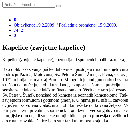
R.
Objavljeno: 19.2.2009. / Posljednja promjena: 15.9.2009.
7442
0
Kapelice (zavjetne kapelice)
Kapelice (zavjetne kapelice), memorijalni spomenici malih razmjera, u 
Kao oblik iskazivanja pučke duhovnosti postoje u ruralnim dijelovima cij
području Pazina, Motovuna, Sv. Petra u Šumi, Žminja, Pićna, Cerovlja, B
1675. u Poljanicama kraj Boruta). Mnogo ih je podignuto oko I.svj. r
s nišom na pročelju, u obliku zidanoga stupca s nišom na pročelju i s o
seoske zajednice zajedničkim financiranjem. Većina je vrlo jednostavne
Sv. Petra u Šumi), ponekad od kamena iz poznatih kamenoloma (Rakalj i
zavjetnom formulom i godinom gradnje. U njima je (u niši ili zatvoreno
cvijećem, zatvorena vratašcima u obliku rešetke od kovana željeza. V
primjeri takvih privatnih spomeničkih građevina već su gotovo male c
liturgijske obrede, ali su neke od njih bile na putu procesija o veliki
dio ruralne svakidašnjice i dio su istar. kulturnoga krajolika.