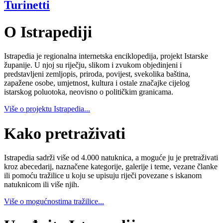
Turinetti
O Istrapediji
Istrapedia je regionalna internetska enciklopedija, projekt Istarske
županije. U njoj su riječju, slikom i zvukom objedinjeni i
predstavljeni zemljopis, priroda, povijest, svekolika baština,
zapažene osobe, umjetnost, kultura i ostale značajke cijelog
istarskog poluotoka, neovisno o političkim granicama.
Više o projektu Istrapedia...
Kako pretraživati
Istrapedia sadrži više od 4.000 natuknica, a moguće ju je pretraživati
kroz abecedarij, naznačene kategorije, galerije i teme, vezane članke
ili pomoću tražilice u koju se upisuju riječi povezane s iskanom
natuknicom ili više njih.
Više o mogućnostima tražilice...