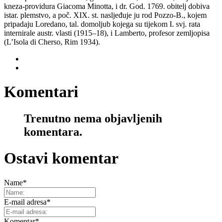
kneza-providura Giacoma Minotta, i dr. God. 1769. obitelj dobiva
istar. plemstvo, a poč. XIX. st. nasljeđuje ju rod Pozzo-B., kojem
pripadaju Loredano, tal. domoljub kojega su tijekom I. svj. rata
internirale austr. vlasti (1915–18), i Lamberto, profesor zemljopisa
(L’Isola di Cherso, Rim 1934).
Komentari
Trenutno nema objavljenih
komentara.
Ostavi komentar
Name
*
E-mail adresa
*
Komentar
*