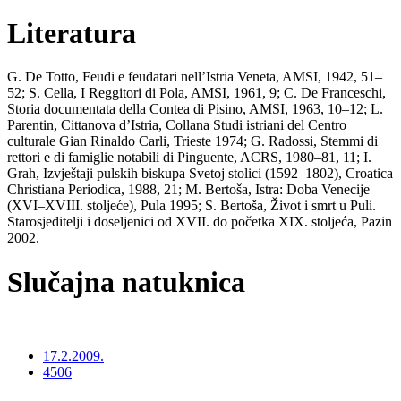
Literatura
G. De Totto, Feudi e feudatari nell’Istria Veneta, AMSI, 1942, 51–
52; S. Cella, I Reggitori di Pola, AMSI, 1961, 9; C. De Franceschi,
Storia documentata della Contea di Pisino, AMSI, 1963, 10–12; L.
Parentin, Cittanova d’Istria, Collana Studi istriani del Centro
culturale Gian Rinaldo Carli, Trieste 1974; G. Radossi, Stemmi di
rettori e di famiglie notabili di Pinguente, ACRS, 1980–81, 11; I.
Grah, Izvještaji pulskih biskupa Svetoj stolici (1592–1802), Croatica
Christiana Periodica, 1988, 21; M. Bertoša, Istra: Doba Venecije
(XVI–XVIII. stoljeće), Pula 1995; S. Bertoša, Život i smrt u Puli.
Starosjeditelji i doseljenici od XVII. do početka XIX. stoljeća, Pazin
2002.
Slučajna natuknica
17.2.2009.
4506