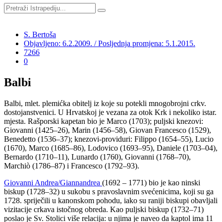
S. Bertoša
Objavljeno: 6.2.2009. / Posljednja promjena: 5.1.2015.
7266
0
Balbi
Balbi, mlet. plemićka obitelj iz koje su potekli mnogobrojni crkv.
dostojanstvenici. U Hrvatskoj je vezana za otok Krk i nekoliko istar.
mjesta. Rašporski kapetan bio je Marco (1703); puljski knezovi:
Giovanni (1425–26), Marin (1456–58), Giovan Francesco (1529),
Benedetto (1536–37); knezovi-providuri: Filippo (1654–55), Lucio
(1670), Marco (1685–86), Lodovico (1693–95), Daniele (1703–04),
Bernardo (1710–11), Lunardo (1760), Giovanni (1768–70),
Marchiò (1786–87) i Francesco (1792–93).
Giovanni Andrea/Giannandrea
(1692 – 1771) bio je kao ninski
biskup (1728–32) u sukobu s pravoslavnim svećenicima, koji su ga
1728. spriječili u kanonskom pohodu, iako su raniji biskupi obavljali
vizitacije crkava istočnog obreda. Kao puljski biskup (1732–71)
poslao je Sv. Stolici više relacija: u njima je naveo da kaptol ima 11