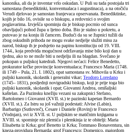
kanonika, ali da je inventar vrlo oskudan. U Puli su tada postojala tri
samostana (benediktinki, konventualaca i augustinaca), a na otočiću
Verudi djelovao je samostan franjevaca opservanata. Benediktinke,
kojih je bilo 16, ovisile su o biskupu, a redovnici o svojim
poglavarima. Izvješća spominju da je biskup pocrnio od sunca
obavljajući pohod župa u ljetno doba. Bio je stalno u pokretu, a
putovao je na konju ili čamcem. Budući da su se župnici tužili da
zbog oskudnih prihoda ne mogu svake nedjelje služiti misu za
narod, biskup ih je podsjetio na papinu konstituciju od 19. VIII.
1744., koja predviđa mogućnost održavanja mise bilo koji dan u
tjednu, ako to ne može biti u nedjelju ili na blagdan. Svečano je
pokopan u puljskoj katedrali. Njegovi nećaci: Felice Benedetto,
prokurator krčke provincije konventualaca; Francesco Maria (1748.
ili 1749 – Pula, 21. I. 1802), opat samostana sv. Mihovila u Krku i
puljski kanonik, skolastik i generalni vikar;
Teodoro Loredano
(1745– 1831), posljednji novigradski biskup, koji je prije toga bio
puljski kanonik, skolastik i opat; Giovanni Andrea, omišaljski
kaštelan. Za Pazinsku knežiju vezani su zakupnici Stefano,
Bartolomeo i Giovanni (XVII. st.) te pazinski kapetan Bernardo
(XVII. st.). Za Istru su još važniji podestati: Alvise (Labin),
Barbarigo (Sutlovreč), Cesare i Daniele (Rovinj) te Francesco
(Vodnjan), svi iz XVII. st. U puljskim se matičnim knjigama u
XVIII. st. spominje niz plemića i plemkinja iz te obitelji: Maria
Elisabetta iz Krka; grof Benetto iz Krka; Tommaso Bonaventura, sin
kneza-providura Bernarda; grof Francesco; Domenico, majordom