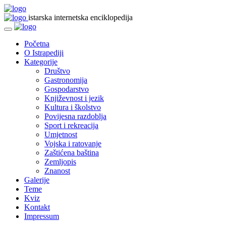
istarska internetska enciklopedija
Početna
O Istrapediji
Kategorije
Društvo
Gastronomija
Gospodarstvo
Književnost i jezik
Kultura i školstvo
Povijesna razdoblja
Sport i rekreacija
Umjetnost
Vojska i ratovanje
Zaštićena baština
Zemljopis
Znanost
Galerije
Teme
Kviz
Kontakt
Impressum