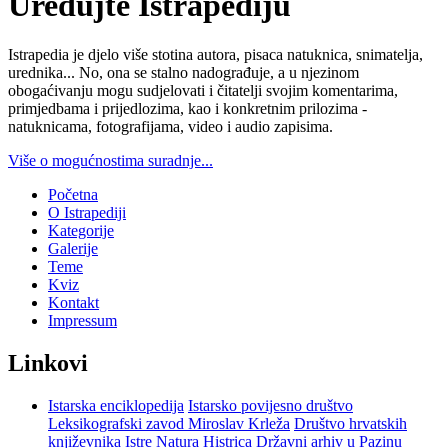
Uređujte Istrapediju
Istrapedia je djelo više stotina autora, pisaca natuknica, snimatelja,
urednika... No, ona se stalno nadograđuje, a u njezinom
obogaćivanju mogu sudjelovati i čitatelji svojim komentarima,
primjedbama i prijedlozima, kao i konkretnim prilozima -
natuknicama, fotografijama, video i audio zapisima.
Više o mogućnostima suradnje...
Početna
O Istrapediji
Kategorije
Galerije
Teme
Kviz
Kontakt
Impressum
Linkovi
Istarska enciklopedija
Istarsko povijesno društvo
Leksikografski zavod Miroslav Krleža
Društvo hrvatskih
književnika Istre
Natura Histrica
Državni arhiv u Pazinu