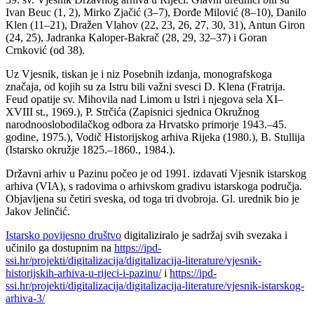
Ivan Beuc (1, 2), Mirko Zjačić (3–7), Đorđe Milović (8–10), Danilo
Klen (11–21), Dražen Vlahov (22, 23, 26, 27, 30, 31), Antun Giron
(24, 25), Jadranka Kaloper-Bakrač (28, 29, 32–37) i Goran
Crnković (od 38).
Uz Vjesnik, tiskan je i niz Posebnih izdanja, monografskoga
značaja, od kojih su za Istru bili važni svesci D. Klena (Fratrija.
Feud opatije sv. Mihovila nad Limom u Istri i njegova sela XI–
XVIII st., 1969.), P. Strčića (Zapisnici sjednica Okružnog
narodnooslobodilačkog odbora za Hrvatsko primorje 1943.–45.
godine, 1975.), Vodič Historijskog arhiva Rijeka (1980.), B. Stullija
(Istarsko okružje 1825.–1860., 1984.).
Državni arhiv u Pazinu počeo je od 1991. izdavati Vjesnik istarskog
arhiva (VIA), s radovima o arhivskom gradivu istarskoga područja.
Objavljena su četiri sveska, od toga tri dvobroja. Gl. urednik bio je
Jakov Jelinčić.
Istarsko povijesno društvo
digitaliziralo je sadržaj svih svezaka i
učinilo ga dostupnim na
https://ipd-
ssi.hr/projekti/digitalizacija/digitalizacija-literature/vjesnik-
historijskih-arhiva-u-rijeci-i-pazinu/
i
https://ipd-
ssi.hr/projekti/digitalizacija/digitalizacija-literature/vjesnik-istarskog-
arhiva-3/