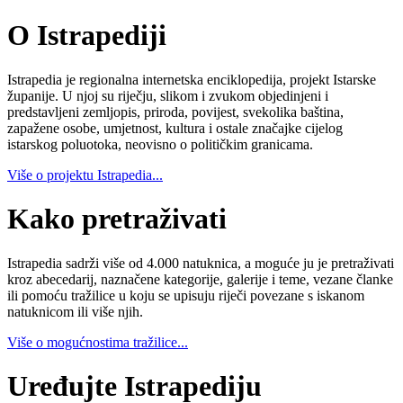
O Istrapediji
Istrapedia je regionalna internetska enciklopedija, projekt Istarske
županije. U njoj su riječju, slikom i zvukom objedinjeni i
predstavljeni zemljopis, priroda, povijest, svekolika baština,
zapažene osobe, umjetnost, kultura i ostale značajke cijelog
istarskog poluotoka, neovisno o političkim granicama.
Više o projektu Istrapedia...
Kako pretraživati
Istrapedia sadrži više od 4.000 natuknica, a moguće ju je pretraživati
kroz abecedarij, naznačene kategorije, galerije i teme, vezane članke
ili pomoću tražilice u koju se upisuju riječi povezane s iskanom
natuknicom ili više njih.
Više o mogućnostima tražilice...
Uređujte Istrapediju