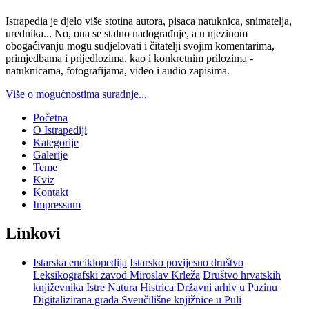
Istrapedia je djelo više stotina autora, pisaca natuknica, snimatelja,
urednika... No, ona se stalno nadograđuje, a u njezinom
obogaćivanju mogu sudjelovati i čitatelji svojim komentarima,
primjedbama i prijedlozima, kao i konkretnim prilozima -
natuknicama, fotografijama, video i audio zapisima.
Više o mogućnostima suradnje...
Početna
O Istrapediji
Kategorije
Galerije
Teme
Kviz
Kontakt
Impressum
Linkovi
Istarska enciklopedija
Istarsko povijesno društvo
Leksikografski zavod Miroslav Krleža
Društvo hrvatskih
književnika Istre
Natura Histrica
Državni arhiv u Pazinu
Digitalizirana građa Sveučilišne knjižnice u Puli