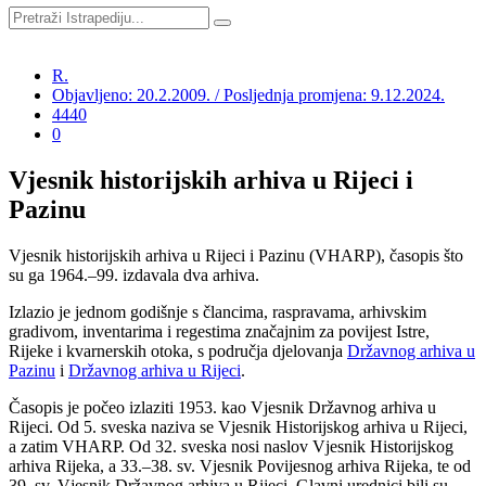
R.
Objavljeno: 20.2.2009. / Posljednja promjena: 9.12.2024.
4440
0
Vjesnik historijskih arhiva u Rijeci i
Pazinu
Vjesnik historijskih arhiva u Rijeci i Pazinu (VHARP), časopis što
su ga 1964.–99. izdavala dva arhiva.
Izlazio je jednom godišnje s člancima, raspravama, arhivskim
gradivom, inventarima i regestima značajnim za povijest Istre,
Rijeke i kvarnerskih otoka, s područja djelovanja
Državnog arhiva u
Pazinu
i
Državnog arhiva u Rijeci
.
Časopis je počeo izlaziti 1953. kao Vjesnik Državnog arhiva u
Rijeci. Od 5. sveska naziva se Vjesnik Historijskog arhiva u Rijeci,
a zatim VHARP. Od 32. sveska nosi naslov Vjesnik Historijskog
arhiva Rijeka, a 33.–38. sv. Vjesnik Povijesnog arhiva Rijeka, te od
39. sv. Vjesnik Državnog arhiva u Rijeci. Glavni urednici bili su