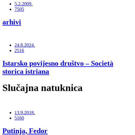
5.2.2009.
7505
arhivi
24.8.2024.
2516
Istarsko povijesno društvo – Società
storica istriana
Slučajna natuknica
13.9.2018.
5160
Putinja, Fedor