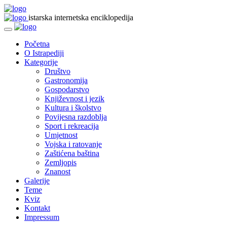
istarska internetska enciklopedija
Početna
O Istrapediji
Kategorije
Društvo
Gastronomija
Gospodarstvo
Književnost i jezik
Kultura i školstvo
Povijesna razdoblja
Sport i rekreacija
Umjetnost
Vojska i ratovanje
Zaštićena baština
Zemljopis
Znanost
Galerije
Teme
Kviz
Kontakt
Impressum