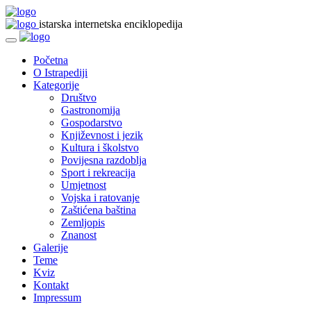
istarska internetska enciklopedija
Početna
O Istrapediji
Kategorije
Društvo
Gastronomija
Gospodarstvo
Književnost i jezik
Kultura i školstvo
Povijesna razdoblja
Sport i rekreacija
Umjetnost
Vojska i ratovanje
Zaštićena baština
Zemljopis
Znanost
Galerije
Teme
Kviz
Kontakt
Impressum