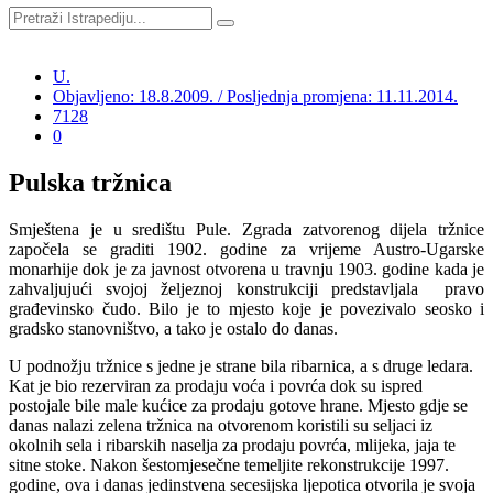
U.
Objavljeno: 18.8.2009. / Posljednja promjena: 11.11.2014.
7128
0
Pulska tržnica
Smještena je u središtu Pule. Zgrada zatvorenog dijela tržnice
započela se graditi 1902. godine za vrijeme Austro-Ugarske
monarhije dok je za javnost otvorena u travnju 1903. godine kada je
zahvaljujući svojoj željeznoj konstrukciji predstavljala pravo
građevinsko čudo. Bilo je to mjesto koje je povezivalo seosko i
gradsko stanovništvo, a tako je ostalo do danas.
U podnožju tržnice s jedne je strane bila ribarnica, a s druge ledara.
Kat je bio rezerviran za prodaju voća i povrća dok su ispred
postojale bile male kućice za prodaju gotove hrane. Mjesto gdje se
danas nalazi zelena tržnica na otvorenom koristili su seljaci iz
okolnih sela i ribarskih naselja za prodaju povrća, mlijeka, jaja te
sitne stoke. Nakon šestomjesečne temeljite rekonstrukcije 1997.
godine,
ova i danas jedinstvena secesijska ljepotica otvorila je svoja