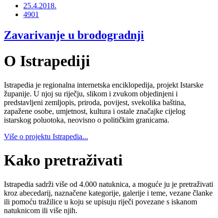
25.4.2018.
4901
Zavarivanje u brodogradnji
O Istrapediji
Istrapedia je regionalna internetska enciklopedija, projekt Istarske
županije. U njoj su riječju, slikom i zvukom objedinjeni i
predstavljeni zemljopis, priroda, povijest, svekolika baština,
zapažene osobe, umjetnost, kultura i ostale značajke cijelog
istarskog poluotoka, neovisno o političkim granicama.
Više o projektu Istrapedia...
Kako pretraživati
Istrapedia sadrži više od 4.000 natuknica, a moguće ju je pretraživati
kroz abecedarij, naznačene kategorije, galerije i teme, vezane članke
ili pomoću tražilice u koju se upisuju riječi povezane s iskanom
natuknicom ili više njih.