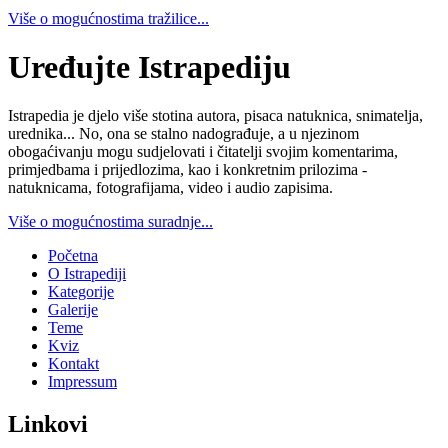
Više o mogućnostima tražilice...
Uređujte Istrapediju
Istrapedia je djelo više stotina autora, pisaca natuknica, snimatelja,
urednika... No, ona se stalno nadograđuje, a u njezinom
obogaćivanju mogu sudjelovati i čitatelji svojim komentarima,
primjedbama i prijedlozima, kao i konkretnim prilozima -
natuknicama, fotografijama, video i audio zapisima.
Više o mogućnostima suradnje...
Početna
O Istrapediji
Kategorije
Galerije
Teme
Kviz
Kontakt
Impressum
Linkovi