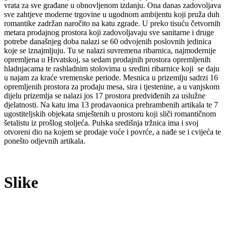
vrata za sve građane u obnovljenom izdanju. Ona danas zadovoljava
sve zahtjeve moderne trgovine u ugodnom ambijentu koji pruža duh
romantike zadržan naročito na katu zgrade. U preko tisuću četvornih
metara prodajnog prostora koji zadovoljavaju sve sanitarne i druge
potrebe današnjeg doba nalazi se 60 odvojenih poslovnih jedinica
koje se iznajmljuju. Tu se nalazi suvremena ribarnica, najmodernije
opremljena u Hrvatskoj, sa sedam prodajnih prostora opremljenih
hladnjacama te rashladnim stolovima u sredini ribarnice koji se daju
u najam za kraće vremenske periode. Mesnica u prizemlju sadrzi 16
opremljenih prostora za prodaju mesa, sira i tjestenine, a u vanjskom
dijelu prizemlja se nalazi jos 17 prostora predviđenih za uslužne
djelatnosti. Na katu ima 13 prodavaonica prehrambenih artikala te 7
ugostiteljskih objekata smještenih u prostoru koji sliči romantičnom
šetalistu iz prošlog stoljeća. Pulska središnja tržnica ima i svoj
otvoreni dio na kojem se prodaje voće i povrće, a nađe se i cvijeća te
ponešto odjevnih artikala.
Slike