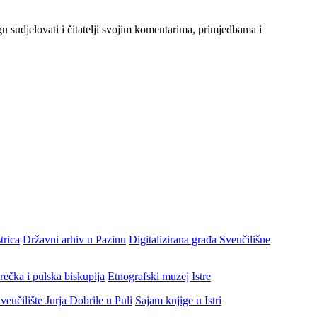
gu sudjelovati i čitatelji svojim komentarima, primjedbama i
trica
Državni arhiv u Pazinu
Digitalizirana građa Sveučilišne
rečka i pulska biskupija
Etnografski muzej Istre
veučilište Jurja Dobrile u Puli
Sajam knjige u Istri