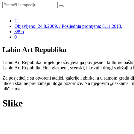
U.
Objavljeno: 24.8.2009. / Posljednja promjena: 8.11.2013.
3895
0
Labin Art Republika
Labin Art Republika projekt je oživljavanja povijesne i kulturne bašt
Labin Art Republiku čine glazbeni, scenski, likovni i drugi sadržaji u
Za posjetitelje su otvoreni ateljei, galerije i zbirke, a u samom gradu
ulice i skaline preuzimaju ulogu pozornice. Na njegovim „daskama" na
uličicama.
Slike