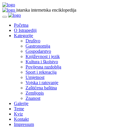
istarska internetska enciklopedija
Početna
O Istrapediji
Kategorije
Društvo
Gastronomija
Gospodarstvo
Književnost i jezik
Kultura i školstvo
Povijesna razdoblja
Sport i rekreacija
Umjetnost
Vojska i ratovanje
Zaštićena baština
Zemljopis
Znanost
Galerije
Teme
Kviz
Kontakt
Impressum