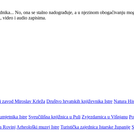
 urednika... No, ona se stalno nadograđuje, a u njezinom obogaćivanju mo
, video i audio zapisima.
i zavod Miroslav Krleža
Društvo hrvatskih književnika Istre
Natura His
umjetnika Istre
Sveučilišna knjižnica u Puli
Zvjezdarnica u Višnjanu
Po
ja Rovinj
Arheološki muzej Istre
Turistička zajednica Istarske županije
S