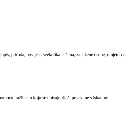
ljopis, priroda, povijest, svekolika baština, zapažene osobe, umjetnost,
 pomoću tražilice u koju se upisuju riječi povezane s iskanom