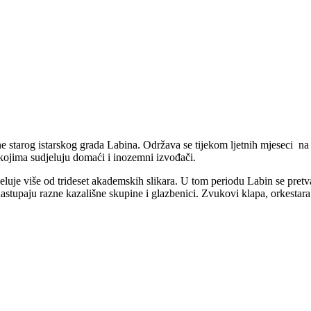
ine starog istarskog grada Labina. Održava se tijekom ljetnih mjeseci n
 kojima sudjeluju domaći i inozemni izvođači.
 djeluje više od trideset akademskih slikara. U tom periodu Labin se pret
stupaju razne kazališne skupine i glazbenici. Zvukovi klapa, orkestara 