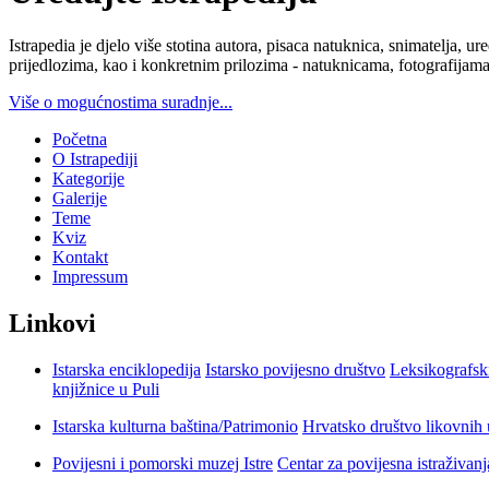
Istrapedia je djelo više stotina autora, pisaca natuknica, snimatelja,
prijedlozima, kao i konkretnim prilozima - natuknicama, fotografijama
Više o mogućnostima suradnje...
Početna
O Istrapediji
Kategorije
Galerije
Teme
Kviz
Kontakt
Impressum
Linkovi
Istarska enciklopedija
Istarsko povijesno društvo
Leksikografsk
knjižnice u Puli
Istarska kulturna baština/Patrimonio
Hrvatsko društvo likovnih 
Povijesni i pomorski muzej Istre
Centar za povijesna istraživan