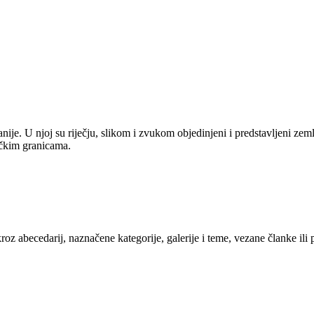
anije. U njoj su riječju, slikom i zvukom objedinjeni i predstavljeni zem
tičkim granicama.
kroz abecedarij, naznačene kategorije, galerije i teme, vezane članke ili