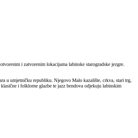
a otvorenim i zatvorenim lokacijama labinske starogradske jezgre.
vara u umjetničku republiku. Njegovo Malo kazalište, crkva, stari trg,
klasične i folklorne glazbe te jazz bendova odjekuju labinskim