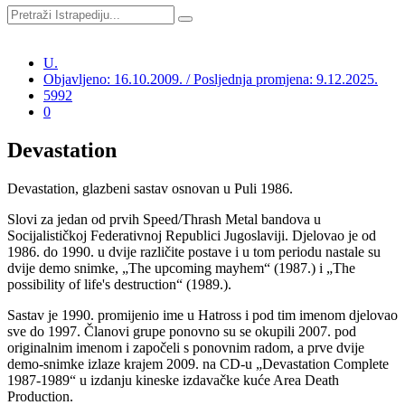
U.
Objavljeno: 16.10.2009. / Posljednja promjena: 9.12.2025.
5992
0
Devastation
Devastation, glazbeni sastav osnovan u Puli 1986.
Slovi za jedan od prvih Speed/Thrash Metal bandova u
Socijalističkoj Federativnoj Republici Jugoslaviji. Djelovao je od
1986. do 1990. u dvije različite postave i u tom periodu nastale su
dvije demo snimke, „The upcoming mayhem“ (1987.) i „The
possibility of life's destruction“ (1989.).
Sastav je 1990. promijenio ime u Hatross i pod tim imenom djelovao
sve do 1997. Članovi grupe ponovno su se okupili 2007. pod
originalnim imenom i započeli s ponovnim radom, a prve dvije
demo-snimke izlaze krajem 2009. na CD-u „Devastation Complete
1987-1989“ u izdanju kineske izdavačke kuće Area Death
Production.