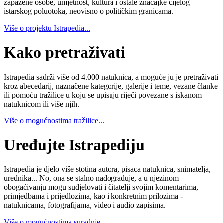
zapažene osobe, umjetnost, kultura i ostale značajke cijelog
istarskog poluotoka, neovisno o političkim granicama.
Više o projektu Istrapedia...
Kako pretraživati
Istrapedia sadrži više od 4.000 natuknica, a moguće ju je pretraživati
kroz abecedarij, naznačene kategorije, galerije i teme, vezane članke
ili pomoću tražilice u koju se upisuju riječi povezane s iskanom
natuknicom ili više njih.
Više o mogućnostima tražilice...
Uređujte Istrapediju
Istrapedia je djelo više stotina autora, pisaca natuknica, snimatelja,
urednika... No, ona se stalno nadograđuje, a u njezinom
obogaćivanju mogu sudjelovati i čitatelji svojim komentarima,
primjedbama i prijedlozima, kao i konkretnim prilozima -
natuknicama, fotografijama, video i audio zapisima.
Više o mogućnostima suradnje...