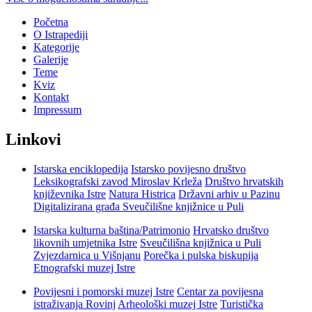
Početna
O Istrapediji
Kategorije
Galerije
Teme
Kviz
Kontakt
Impressum
Linkovi
Istarska enciklopedija
Istarsko povijesno društvo
Leksikografski zavod Miroslav Krleža
Društvo hrvatskih
književnika Istre
Natura Histrica
Državni arhiv u Pazinu
Digitalizirana građa Sveučilišne knjižnice u Puli
Istarska kulturna baština/Patrimonio
Hrvatsko društvo
likovnih umjetnika Istre
Sveučilišna knjižnica u Puli
Zvjezdarnica u Višnjanu
Porečka i pulska biskupija
Etnografski muzej Istre
Povijesni i pomorski muzej Istre
Centar za povijesna
istraživanja Rovinj
Arheološki muzej Istre
Turistička