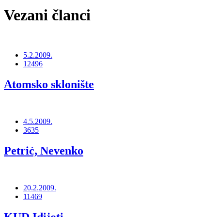
Vezani članci
5.2.2009.
12496
Atomsko sklonište
4.5.2009.
3635
Petrić, Nevenko
20.2.2009.
11469
KUD Idijoti