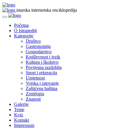
istarska internetska enciklopedija
Početna
O Istrapediji
Kategorije
Društvo
Gastronomija
Gospodarstvo
Književnost i jezik
Kultura i školstvo
Povijesna razdoblja
Sport i rekreacija
Umjetnost
Vojska i ratovanje
Zaštićena baština
Zemljopis
Znanost
Galerije
Teme
Kviz
Kontakt
Impressum