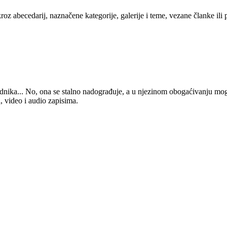
kroz abecedarij, naznačene kategorije, galerije i teme, vezane članke ili
 urednika... No, ona se stalno nadograđuje, a u njezinom obogaćivanju mo
, video i audio zapisima.