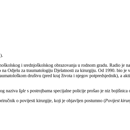
).
vnoškolskog i srednjoškolskog obrazovanja u rodnom gradu. Radio je na h
adio na Odjelu za traumatologiju Djelatnosti za kirurgiju. Od 1990. bio j
raumatološkom društvu (pred kraj života i njegov potpredsjednik), a ak
nog naziva
Igle
s postrojbama specijalne policije prošao je niz bojišnica
ručnik o povijesti kirurgije, koji je objavljen postumno (
Povijest kirur