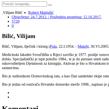
Vilijam Bilić
Robert Matijašić
Objavljeno: 24.7.2012. / Posljednja promjena: 12.10.2017.
5729
0
Bilić, Vilijam
Bilić, Vilijam, liječnik i kirurg (
Pula
, 22.I.1954. -
Matulji
, 30.VI.2005.
Medicinski fakultet Sveučilišta u Rijeci završio je 1977. poslije osno
dobio. Specijalistički je ispit položio 1984., te je do prerane smrti r
rukovoditeljem Djelatnosti za kirurgiju. Aktivan je bio u Hrvatskom t
sastancima.
Bio je sudionikom Domovinskog rata, a kao član sanitetske ekipe rat
Bio je jedan od osnivača Hrvatske donorske mreže 1998., napisao je pri
Komentari