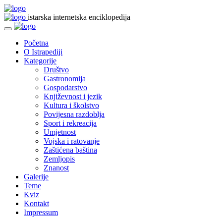
istarska internetska enciklopedija
Početna
O Istrapediji
Kategorije
Društvo
Gastronomija
Gospodarstvo
Književnost i jezik
Kultura i školstvo
Povijesna razdoblja
Sport i rekreacija
Umjetnost
Vojska i ratovanje
Zaštićena baština
Zemljopis
Znanost
Galerije
Teme
Kviz
Kontakt
Impressum