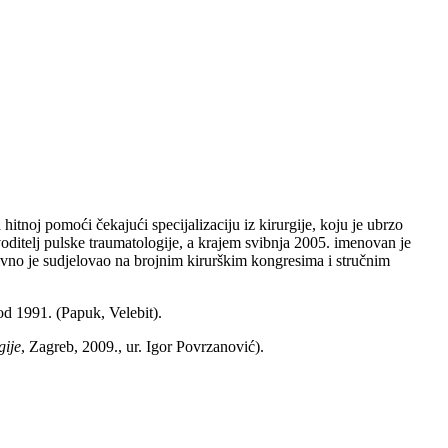
itnoj pomoći čekajući specijalizaciju iz kirurgije, koju je ubrzo
e voditelj pulske traumatologije, a krajem svibnja 2005. imenovan je
tivno je sudjelovao na brojnim kirurškim kongresima i stručnim
 od 1991. (Papuk, Velebit).
gije
, Zagreb, 2009., ur. Igor Povrzanović).