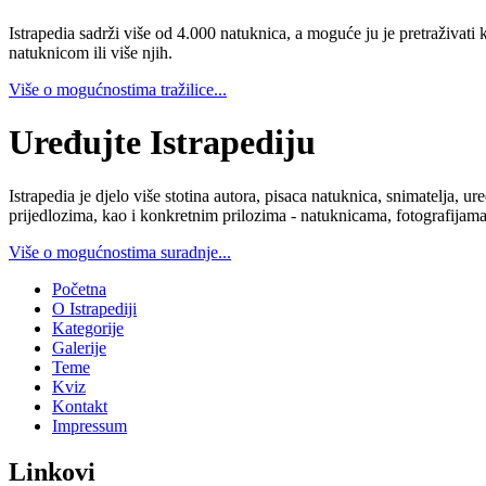
Istrapedia sadrži više od 4.000 natuknica, a moguće ju je pretraživati 
natuknicom ili više njih.
Više o mogućnostima tražilice...
Uređujte Istrapediju
Istrapedia je djelo više stotina autora, pisaca natuknica, snimatelja,
prijedlozima, kao i konkretnim prilozima - natuknicama, fotografijama
Više o mogućnostima suradnje...
Početna
O Istrapediji
Kategorije
Galerije
Teme
Kviz
Kontakt
Impressum
Linkovi