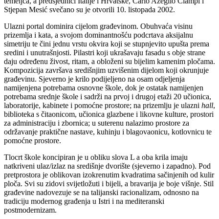
temeljca, a predsjednici Italije i Hrvatske, Carlo Azeglio Ciampi i
Stjepan Mesić svečano su je otvorili 10. listopada 2002.
Ulazni portal dominira cijelom građevinom. Obuhvaća visinu
prizemlja i kata, a svojom dominantnošću podcrtava aksijalnu
simetriju te čini jednu vrstu okvira koji se stupnjevito upušta prema
sredini i unutrašnjosti. Pilastri koji ukrašavaju fasadu s obje strane
daju određenu živost, ritam, a obloženi su bijelim kamenim pločama.
Kompozicija završava središnjim uzvišenim dijelom koji okrunjuje
građevinu. Sjeverno je krilo podijeljeno na osam odjeljenja
namijenjena potrebama osnovne škole, dok je ostatak namijenjen
potrebama srednje škole i sadrži na prvoj i drugoj etaži 20 učionica,
laboratorije, kabinete i pomoćne prostore; na prizemlju je ulazni
hall
,
biblioteka s čitaonicom, učionica glazbene i likovne kulture, prostori
za administraciju i zbornica; u suterenu nalazimo prostore za
održavanje praktične nastave, kuhinju i blagovaonicu, kotlovnicu te
pomoćne prostore.
Tlocrt škole koncipiran je u obliku slova L a oba krila imaju
natkriveni ulaz/izlaz na središnje dvorište (sjeverno i zapadno). Pod
pretprostora je oblikovan izokrenutim kvadratima sačinjenih od kulir
ploča. Svi su zidovi svijetložuti i bijeli, a bravarija je boje višnje. Stil
građevine nadovezuje se na talijanski racionalizam, odnosno na
tradiciju modernog građenja u Istri i na mediteranski
postmodernizam.