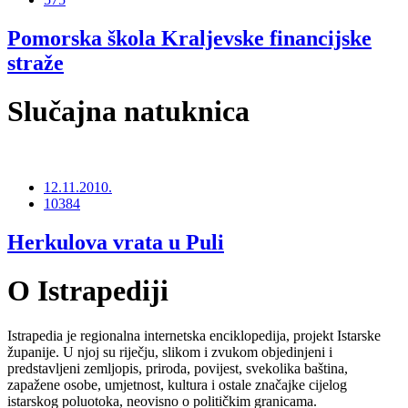
Pomorska škola Kraljevske financijske
straže
Slučajna natuknica
12.11.2010.
10384
Herkulova vrata u Puli
O Istrapediji
Istrapedia je regionalna internetska enciklopedija, projekt Istarske
županije. U njoj su riječju, slikom i zvukom objedinjeni i
predstavljeni zemljopis, priroda, povijest, svekolika baština,
zapažene osobe, umjetnost, kultura i ostale značajke cijelog
istarskog poluotoka, neovisno o političkim granicama.