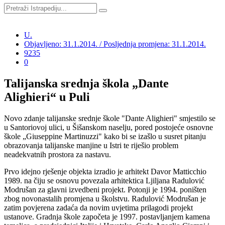
U.
Objavljeno: 31.1.2014. / Posljednja promjena: 31.1.2014.
9235
0
Talijanska srednja škola „Dante
Alighieri“ u Puli
Novo zdanje talijanske srednje škole "Dante Alighieri" smjestilo se
u Santoriovoj ulici, u Šišanskom naselju, pored postojeće osnovne
škole „Giuseppine Martinuzzi" kako bi se izašlo u susret pitanju
obrazovanja talijanske manjine u Istri te riješio problem
neadekvatnih prostora za nastavu.
Prvo idejno rješenje objekta izradio je arhitekt Davor Matticchio
1989. na čiju se osnovu povezala arhitektica Ljiljana Radulović
Modrušan za glavni izvedbeni projekt. Potonji je 1994. poništen
zbog novonastalih promjena u školstvu. Radulović Modrušan je
zatim povjerena zadaća da novim uvjetima prilagodi projekt
ustanove. Gradnja škole započeta je 1997. postavljanjem kamena