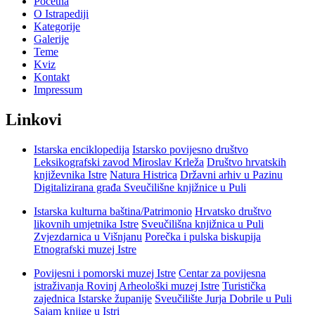
Početna
O Istrapediji
Kategorije
Galerije
Teme
Kviz
Kontakt
Impressum
Linkovi
Istarska enciklopedija
Istarsko povijesno društvo
Leksikografski zavod Miroslav Krleža
Društvo hrvatskih
književnika Istre
Natura Histrica
Državni arhiv u Pazinu
Digitalizirana građa Sveučilišne knjižnice u Puli
Istarska kulturna baština/Patrimonio
Hrvatsko društvo
likovnih umjetnika Istre
Sveučilišna knjižnica u Puli
Zvjezdarnica u Višnjanu
Porečka i pulska biskupija
Etnografski muzej Istre
Povijesni i pomorski muzej Istre
Centar za povijesna
istraživanja Rovinj
Arheološki muzej Istre
Turistička
zajednica Istarske županije
Sveučilište Jurja Dobrile u Puli
Sajam knjige u Istri