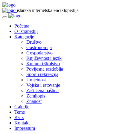
istarska internetska enciklopedija
Početna
O Istrapediji
Kategorije
Društvo
Gastronomija
Gospodarstvo
Književnost i jezik
Kultura i školstvo
Povijesna razdoblja
Sport i rekreacija
Umjetnost
Vojska i ratovanje
Zaštićena baština
Zemljopis
Znanost
Galerije
Teme
Kviz
Kontakt
Impressum