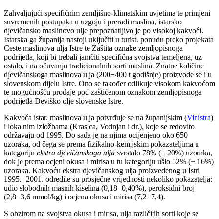
Zahvaljujući specifičnim zemljišno-klimatskim uvjetima te primjeni
suvremenih postupaka u uzgoju i preradi maslina, istarsko
djevičansko maslinovo ulje prepoznatljivo je po visokoj kakvoći.
Istarska ga županija nastoji uključiti u turist. ponudu preko projekata
Ceste maslinova ulja Istre te Zaštita oznake zemljopisnoga
podrijetla, koji bi trebali jamčiti specifična svojstva temeljena, uz
ostalo, i na očuvanju tradicionalnih sorti maslina. Znatne količine
djevičanskoga maslinova ulja (200−400 t godišnje) proizvode se i u
slovenskom dijelu Istre. Ono se također odlikuje visokom kakvoćom
te mogućnošću prodaje pod zaštićenom oznakom zemljopisnoga
podrijetla Deviško olje slovenske Istre.
Kakvoća istar. maslinova ulja potvrđuje se na županijskim (
Vinistra
)
i lokalnim izložbama (Krasica, Vodnjan i dr.), koje se redovito
održavaju od 1995. Do sada je na njima ocijenjeno oko 650
uzoraka, od čega se prema fizikalno-kemijskim pokazateljima u
kategoriju
ekstra djevičanskoga ulja
svrstalo 78% (± 20%) uzoraka,
dok je prema ocjeni okusa i mirisa u tu kategoriju ušlo 52% (± 16%)
uzoraka. Kakvoću ekstra djevičanskog ulja proizvedenog u Istri
1995.−2001. odredile su prosječne vrijednosti nekoliko pokazatelja:
udio slobodnih masnih kiselina (0,18−0,40%), peroksidni broj
(2,8−3,6 mmol/kg) i ocjena okusa i mirisa (7,2−7,4).
S obzirom na svojstva okusa i mirisa, ulja različitih sorti koje se