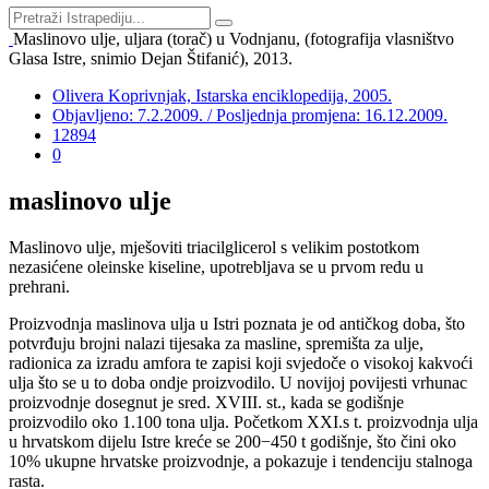
Maslinovo ulje, uljara (torač) u Vodnjanu, (fotografija vlasništvo
Glasa Istre, snimio Dejan Štifanić), 2013.
Olivera Koprivnjak, Istarska enciklopedija, 2005.
Objavljeno: 7.2.2009. / Posljednja promjena: 16.12.2009.
12894
0
maslinovo ulje
Maslinovo ulje, mješoviti triacilglicerol s velikim postotkom
nezasićene oleinske kiseline, upotrebljava se u prvom redu u
prehrani.
Proizvodnja maslinova ulja u Istri poznata je od antičkog doba, što
potvrđuju brojni nalazi tijesaka za masline, spremišta za ulje,
radionica za izradu amfora te zapisi koji svjedoče o visokoj kakvoći
ulja što se u to doba ondje proizvodilo. U novijoj povijesti vrhunac
proizvodnje dosegnut je sred. XVIII. st., kada se godišnje
proizvodilo oko 1.100 tona ulja. Početkom XXI.s t. proizvodnja ulja
u hrvatskom dijelu Istre kreće se 200−450 t godišnje, što čini oko
10% ukupne hrvatske proizvodnje, a pokazuje i tendenciju stalnoga
rasta.