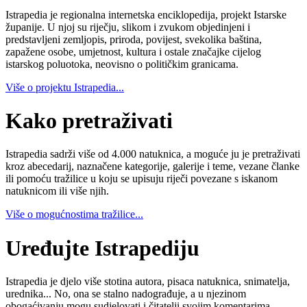
Istrapedia je regionalna internetska enciklopedija, projekt Istarske
županije. U njoj su riječju, slikom i zvukom objedinjeni i
predstavljeni zemljopis, priroda, povijest, svekolika baština,
zapažene osobe, umjetnost, kultura i ostale značajke cijelog
istarskog poluotoka, neovisno o političkim granicama.
Više o projektu Istrapedia...
Kako pretraživati
Istrapedia sadrži više od 4.000 natuknica, a moguće ju je pretraživati
kroz abecedarij, naznačene kategorije, galerije i teme, vezane članke
ili pomoću tražilice u koju se upisuju riječi povezane s iskanom
natuknicom ili više njih.
Više o mogućnostima tražilice...
Uređujte Istrapediju
Istrapedia je djelo više stotina autora, pisaca natuknica, snimatelja,
urednika... No, ona se stalno nadograđuje, a u njezinom
obogaćivanju mogu sudjelovati i čitatelji svojim komentarima,