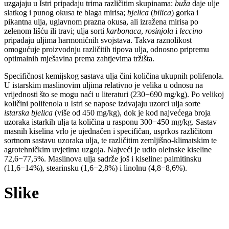
uzgajaju u Istri pripadaju trima različitim skupinama:
buža
daje ulje
slatkog i punog okusa te blaga mirisa;
bjelica
(
bilica
) gorka i
pikantna ulja, uglavnom prazna okusa, ali izražena mirisa po
zelenom lišću ili travi; ulja sorti
karbonaca
,
rosinjola
i
leccino
pripadaju uljima harmoničnih svojstava. Takva raznolikost
omogućuje proizvodnju različitih tipova ulja, odnosno pripremu
optimalnih mješavina prema zahtjevima tržišta.
Specifičnost kemijskog sastava ulja čini količina ukupnih polifenola.
U istarskim maslinovim uljima relativno je velika u odnosu na
vrijednosti što se mogu naći u literaturi (230−690 mg/kg). Po velikoj
količini polifenola u Istri se napose izdvajaju uzorci ulja sorte
istarska bjelica
(više od 450 mg/kg), dok je kod najvećega broja
uzoraka istarkih ulja ta količina u rasponu 300−450 mg/kg. Sastav
masnih kiselina vrlo je ujednačen i specifičan, usprkos različitom
sortnom sastavu uzoraka ulja, te različitim zemljišno-klimatskim te
agrotehničkim uvjetima uzgoja. Najveći je udio oleinske kiseline
72,6−77,5%. Maslinova ulja sadrže još i kiseline: palmitinsku
(11,6−14%), stearinsku (1,6−2,8%) i linolnu (4,8−8,6%).
Slike