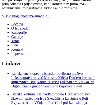
primjedbama i prijedlozima, kao i konkretnim prilozima -
natuknicama, fotografijama, video i audio zapisima.
Više o mogućnostima suradnje...
Početna
O Istrapediji
Kategorije
Galerije
Teme
Kviz
Kontakt
Impressum
Linkovi
Istarska enciklopedija
Istarsko povijesno društvo
Leksikografski zavod Miroslav Krleža
Društvo hrvatskih
književnika Istre
Natura Histrica
Državni arhiv u Pazinu
Digitalizirana građa Sveučilišne knjižnice u Puli
Istarska kulturna baština/Patrimonio
Hrvatsko društvo
likovnih umjetnika Istre
Sveučilišna knjižnica u Puli
Zvjezdarnica u Višnjanu
Porečka i pulska biskupija