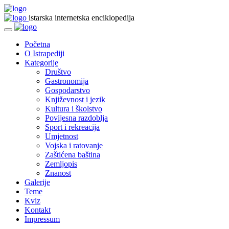
istarska internetska enciklopedija
Početna
O Istrapediji
Kategorije
Društvo
Gastronomija
Gospodarstvo
Književnost i jezik
Kultura i školstvo
Povijesna razdoblja
Sport i rekreacija
Umjetnost
Vojska i ratovanje
Zaštićena baština
Zemljopis
Znanost
Galerije
Teme
Kviz
Kontakt
Impressum