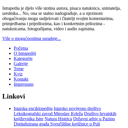
Istrapedia je djelo više stotina autora, pisaca natuknica, snimatelja,
urednika... No, ona se stalno nadograđuje, a u njezinom
obogaćivanju mogu sudjelovati i čitatelji svojim komentarima,
primjedbama i prijedlozima, kao i konkretnim prilozima -
natuknicama, fotografijama, video i audio zapisima.
Više o mogućnostima suradnje...
Početna
O Istrapediji
Kategorije
Galerije
Teme
Kviz
Kontakt
Impressum
Linkovi
Istarska enciklopedija
Istarsko povijesno društvo
Leksikografski zavod Miroslav Krleža
Društvo hrvatskih
književnika Istre
Natura Histrica
Državni arhiv u Pazinu
Digitalizirana građa Sveučilišne knjižnice u Puli