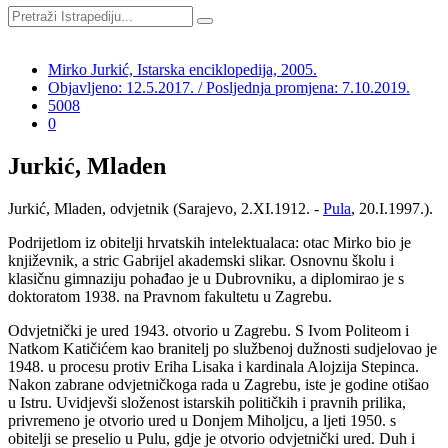
Mirko Jurkić, Istarska enciklopedija, 2005.
Objavljeno: 12.5.2017. / Posljednja promjena: 7.10.2019.
5008
0
Jurkić, Mladen
Jurkić, Mladen, odvjetnik (Sarajevo, 2.XI.1912. -
Pula
, 20.I.1997.).
Podrijetlom iz obitelji hrvatskih intelektualaca: otac Mirko bio je
književnik, a stric Gabrijel akademski slikar. Osnovnu školu i
klasičnu gimnaziju pohađao je u Dubrovniku, a diplomirao je s
doktoratom 1938. na Pravnom fakultetu u Zagrebu.
Odvjetnički je ured 1943. otvorio u Zagrebu. S Ivom Politeom i
Natkom Katičićem kao branitelj po službenoj dužnosti sudjelovao je
1948. u procesu protiv Eriha Lisaka i kardinala Alojzija Stepinca.
Nakon zabrane odvjetničkoga rada u Zagrebu, iste je godine otišao
u Istru. Uvidjevši složenost istarskih političkih i pravnih prilika,
privremeno je otvorio ured u Donjem Miholjcu, a ljeti 1950. s
obitelji se preselio u Pulu, gdje je otvorio odvjetnički ured. Duh i