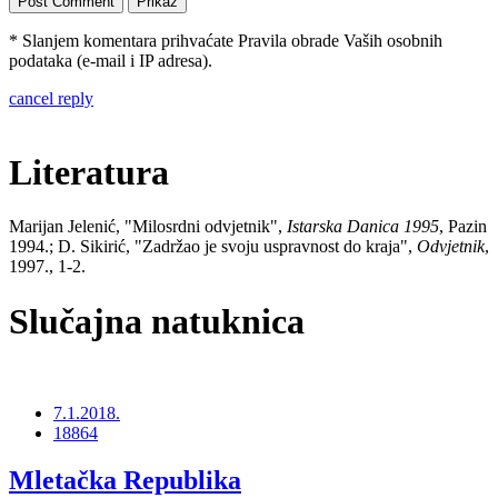
* Slanjem komentara prihvaćate Pravila obrade Vaših osobnih
podataka (e-mail i IP adresa).
cancel reply
Literatura
Marijan Jelenić, "Milosrdni odvjetnik",
Istarska Danica 1995
, Pazin
1994.; D. Sikirić, "Zadržao je svoju uspravnost do kraja",
Odvjetnik
,
1997., 1-2.
Slučajna natuknica
7.1.2018.
18864
Mletačka Republika