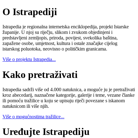
O Istrapediji
Istrapedia je regionalna internetska enciklopedija, projekt Istarske
županije. U njoj su riječju, slikom i zvukom objedinjeni i
predstavljeni zemljopis, priroda, povijest, svekolika baština,
zapažene osobe, umjetnost, kultura i ostale značajke cijelog
istarskog poluotoka, neovisno o političkim granicama.
Više o projektu Istrapedia...
Kako pretraživati
Istrapedia sadrži više od 4.000 natuknica, a moguće ju je pretraživati
kroz abecedarij, naznačene kategorije, galerije i teme, vezane članke
ili pomoću tražilice u koju se upisuju riječi povezane s iskanom
natuknicom ili više njih.
Više o mogućnostima tražilice...
Uređujte Istrapediju