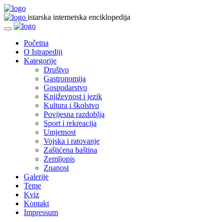
istarska internetska enciklopedija
Početna
O Istrapediji
Kategorije
Društvo
Gastronomija
Gospodarstvo
Književnost i jezik
Kultura i školstvo
Povijesna razdoblja
Sport i rekreacija
Umjetnost
Vojska i ratovanje
Zaštićena baština
Zemljopis
Znanost
Galerije
Teme
Kviz
Kontakt
Impressum