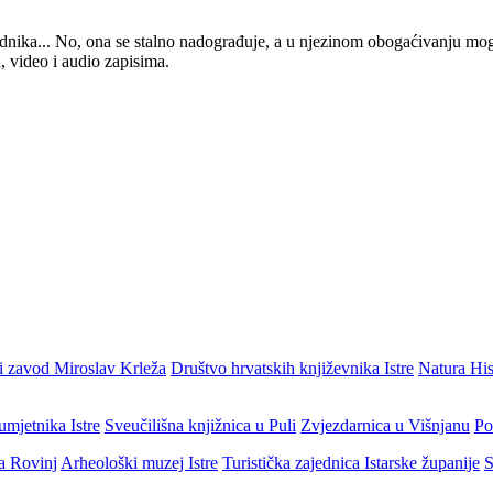
 urednika... No, ona se stalno nadograđuje, a u njezinom obogaćivanju mo
, video i audio zapisima.
i zavod Miroslav Krleža
Društvo hrvatskih književnika Istre
Natura His
umjetnika Istre
Sveučilišna knjižnica u Puli
Zvjezdarnica u Višnjanu
Po
ja Rovinj
Arheološki muzej Istre
Turistička zajednica Istarske županije
S