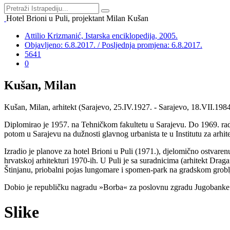
Hotel Brioni u Puli, projektant Milan Kušan
Attilio Krizmanić, Istarska enciklopedija, 2005.
Objavljeno: 6.8.2017. / Posljednja promjena: 6.8.2017.
5641
0
Kušan, Milan
Kušan, Milan, arhitekt (Sarajevo, 25.IV.1927. - Sarajevo, 18.VII.1984
Diplomirao je 1957. na Tehničkom fakultetu u Sarajevu. Do 1969. radi
potom u Sarajevu na dužnosti glavnog urbanista te u Institutu za arhit
Izradio je planove za hotel Brioni u Puli (1971.), djelomično ostvare
hrvatskoj arhitekturi 1970-ih. U Puli je sa suradnicima (arhitekt Drag
Štinjanu, priobalni pojas lungomare i spomen-park na gradskom grobl
Dobio je republičku nagradu »Borba« za poslovnu zgradu Jugobanke u 
Slike