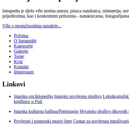
Istrapedia je djelo više stotina autora, pisaca natuknica, snimatelja,
prijedlozima, kao i konkretnim prilozima - natuknicama, fotografijama
Više o mogućnostima suradnje...
Početna
O Istrapediji
Kategorije
Galerije
Teme
Kviz
Kontakt
Impressum
Linkovi
Istarska enciklopedija
Istarsko povijesno društvo
Leksikografsk
knjižnice u Puli
Istarska kulturna baština/Patrimonio
Hrvatsko društvo likovnih 
Povijesni i pomorski muzej Istre
Centar za povijesna istraživan