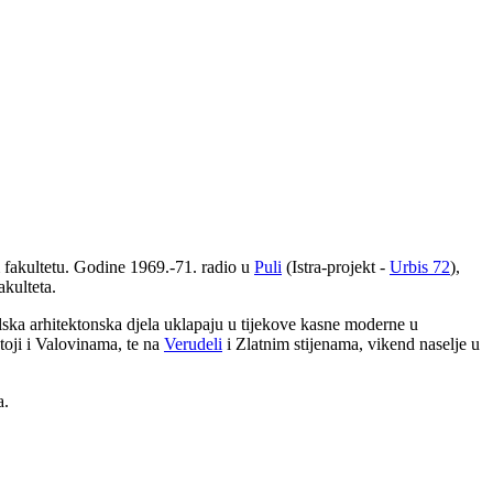
 fakultetu. Godine 1969.-71. radio u
Puli
(Istra-projekt -
Urbis 72
),
akulteta.
ulska arhitektonska djela uklapaju u tijekove kasne moderne u
toji i Valovinama, te na
Verudeli
i Zlatnim stijenama, vikend naselje u
a.