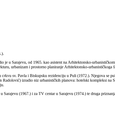
.).
o je u Sarajevu, od 1965. kao asistent na Arhitektonsko-urbanističkom
ekturu, urbanizam i prostorno planiranje Arhitektonsko-urbanističkoga f
nu crkvu sv. Pavla i Biskupsku rezidenciju u Puli (1972.). Njegova se p
an Radolović) izradio niz urbanističkih planova: hotelski kompleksi na S
ju.
Sarajevu (1967.) i za TV centar u Sarajevu (1974.) te druga priznanj