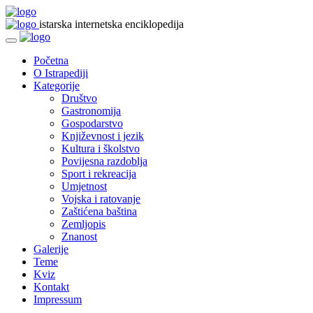
istarska internetska enciklopedija
Početna
O Istrapediji
Kategorije
Društvo
Gastronomija
Gospodarstvo
Književnost i jezik
Kultura i školstvo
Povijesna razdoblja
Sport i rekreacija
Umjetnost
Vojska i ratovanje
Zaštićena baština
Zemljopis
Znanost
Galerije
Teme
Kviz
Kontakt
Impressum