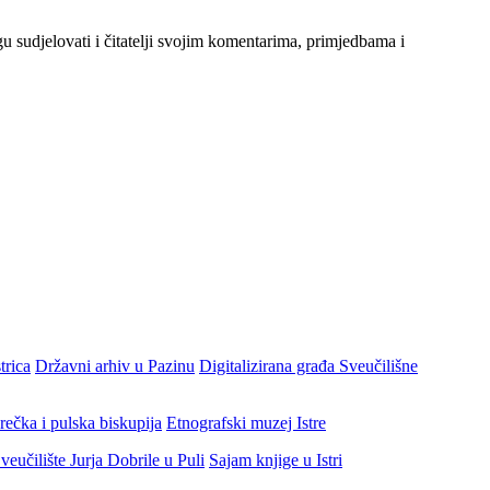
gu sudjelovati i čitatelji svojim komentarima, primjedbama i
trica
Državni arhiv u Pazinu
Digitalizirana građa Sveučilišne
rečka i pulska biskupija
Etnografski muzej Istre
veučilište Jurja Dobrile u Puli
Sajam knjige u Istri