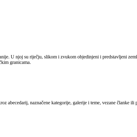
anije. U njoj su riječju, slikom i zvukom objedinjeni i predstavljeni zem
tičkim granicama.
kroz abecedarij, naznačene kategorije, galerije i teme, vezane članke ili