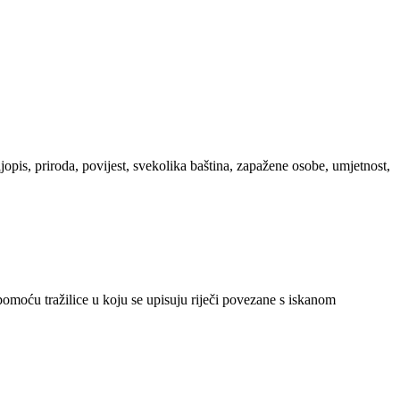
ljopis, priroda, povijest, svekolika baština, zapažene osobe, umjetnost,
 pomoću tražilice u koju se upisuju riječi povezane s iskanom