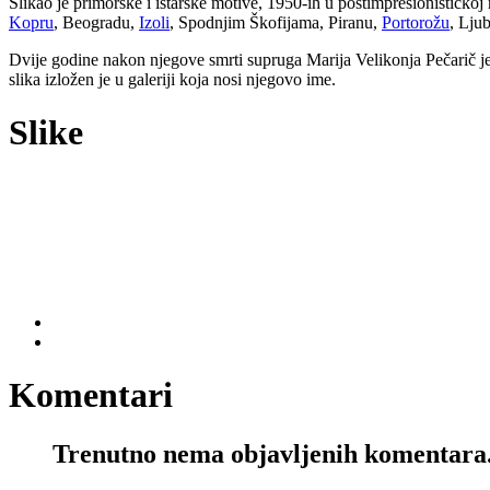
Slikao je primorske i istarske motive, 1950-ih u postimpresionističko
Kopru
, Beogradu,
Izoli
, Spodnjim Škofijama, Piranu,
Portorožu
, Lju
Dvije godine nakon njegove smrti supruga Marija Velikonja Pečarič je 
slika izložen je u galeriji koja nosi njegovo ime.
Slike
Komentari
Trenutno nema objavljenih komentara