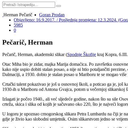
Herman Pečarič
Goran Prodan
Objavljeno: 16.9.2017. / Posljednja promjena: 12.3.2024. (Gor
5985
0
Pečarič, Herman
Pečarič, Herman, akademski slikar (
Spodnje Škofije
kraj Kopra, 6.III
Otac Miha bio je zidar, majka Marija domaćica. Po završetku osnovne 
kako nije uspio dobiti stalan posao, a nije ni htio potaljančiti prezi
Dalmaciji, a 1930. dobio je stalan posao u Mariboru te se mogao više p
Crtački talent pokazivao je još u osnovnoj školi, a poticao ga je, još k
1930-ih u Mariboru od Antona Gvajca, potom u večernjoj slikarskoj š
Izlagati je počeo 1940., ali već sljedeće godine, nakon što su sile Oso
crteža, skica i slika od kojih je sačuvano oko 220, što je najveći logo
U logoru je upoznao crnogorskog slikara Petra Lumbardu na čiji je na
gdje je živio kao slobodni umjetnik. Osim slikarstvom jedno se vrijem