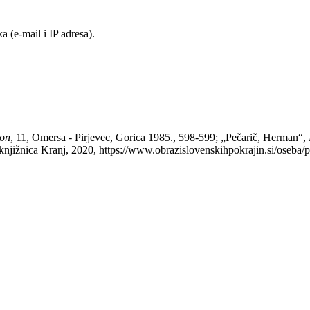
 (e-mail i IP adresa).
kon
, 11, Omersa - Pirjevec, Gorica 1985., 598-599; „Pečarič, Herman“,
knjižnica Kranj, 2020, https://www.obrazislovenskihpokrajin.si/oseba/p