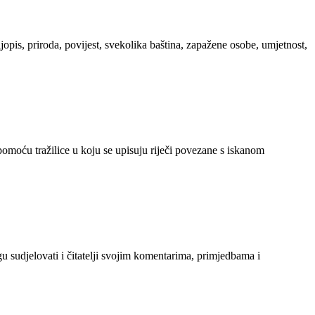
ljopis, priroda, povijest, svekolika baština, zapažene osobe, umjetnost,
 pomoću tražilice u koju se upisuju riječi povezane s iskanom
gu sudjelovati i čitatelji svojim komentarima, primjedbama i