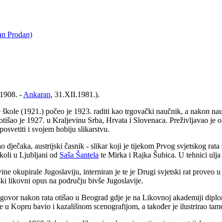
an Prodan)
.1908. -
Ankaran
, 31.XII.1981.).
škole (1921.) počeo je 1923. raditi kao trgovački naučnik, a nakon na
me, otišao je 1927. u Kraljevinu Srba, Hrvata i Slovenaca. Preživljavao j
osvetiti i svojem hobiju slikarstvu.
ao dječaka, austrijski časnik - slikar koji je tijekom Prvog svjetskog rat
koli u Ljubljani od
Saša Šantela
te Mirka i Rajka Šubica. U tehnici ulj
vine okupirale Jugoslaviju, interniran je te je Drugi svjetski rat prove
rski likovni opus na području bivše Jugoslavije.
govor nakon rata otišao u Beograd gdje je na Likovnoj akademiji diplom
e u Kopru bavio i kazališnom scenografijom, a također je ilustrirao tam