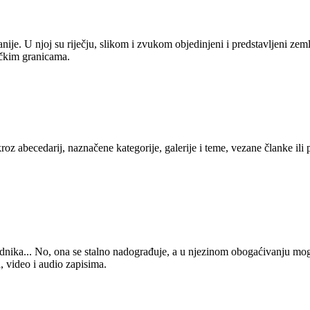
anije. U njoj su riječju, slikom i zvukom objedinjeni i predstavljeni zem
tičkim granicama.
kroz abecedarij, naznačene kategorije, galerije i teme, vezane članke ili
 urednika... No, ona se stalno nadograđuje, a u njezinom obogaćivanju mo
, video i audio zapisima.