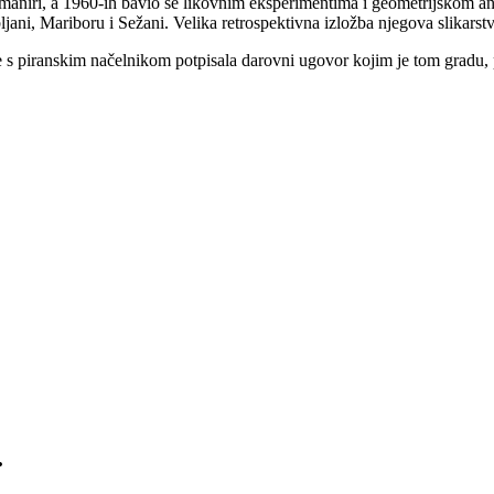
j maniri, a 1960-ih bavio se likovnim eksperimentima i geometrijskom a
bljani, Mariboru i Sežani. Velika retrospektivna izložba njegova slikarst
s piranskim načelnikom potpisala darovni ugovor kojim je tom gradu, po 
.