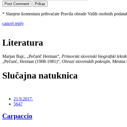
* Slanjem komentara prihvaćate Pravila obrade Vaših osobnih podataka
cancel reply
Literatura
Marjan Bajc, „Pečarič Herman“,
Primorski slovenski biografski leksi
„Pečarić, Herman (1908-1981)“,
Obrazi slovenskih pokrajin
, Mestna 
Slučajna natuknica
21.9.2017.
5647
Carpaccio