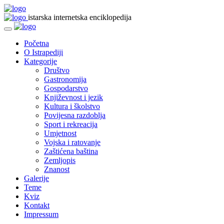
istarska internetska enciklopedija
Početna
O Istrapediji
Kategorije
Društvo
Gastronomija
Gospodarstvo
Književnost i jezik
Kultura i školstvo
Povijesna razdoblja
Sport i rekreacija
Umjetnost
Vojska i ratovanje
Zaštićena baština
Zemljopis
Znanost
Galerije
Teme
Kviz
Kontakt
Impressum