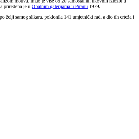
nalizom motiva. Imao je više od 20 samostalnih likovnih izložbi u
va priređena je u
Obalnim galerijama u Piranu
1979.
želji samog slikara, poklonila 141 umjetnički rad, a dio tih crteža i