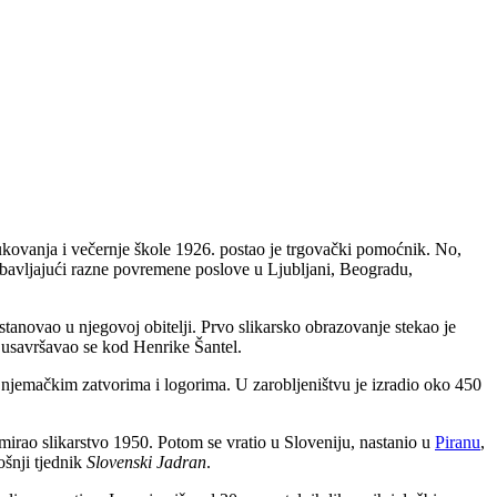
ukovanja i večernje škole 1926. postao je trgovački pomoćnik. No,
e obavljajući razne povremene poslove u Ljubljani, Beogradu,
a stanovao u njegovoj obitelji. Prvo slikarsko obrazovanje stekao je
a usavršavao se kod Henrike Šantel.
o u njemačkim zatvorima i logorima. U zarobljeništvu je izradio oko 450
irao slikarstvo 1950. Potom se vratio u Sloveniju, nastanio u
Piranu
,
ošnji tjednik
Slovenski Jadran
.