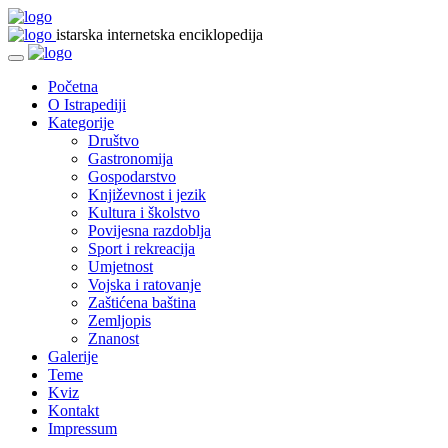
istarska internetska enciklopedija
Početna
O Istrapediji
Kategorije
Društvo
Gastronomija
Gospodarstvo
Književnost i jezik
Kultura i školstvo
Povijesna razdoblja
Sport i rekreacija
Umjetnost
Vojska i ratovanje
Zaštićena baština
Zemljopis
Znanost
Galerije
Teme
Kviz
Kontakt
Impressum