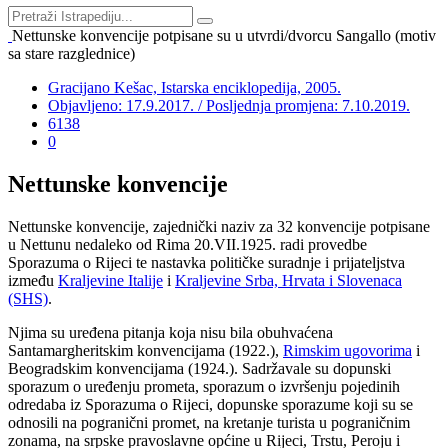
Nettunske konvencije potpisane su u utvrdi/dvorcu Sangallo (motiv
sa stare razglednice)
Gracijano Kešac, Istarska enciklopedija, 2005.
Objavljeno: 17.9.2017. / Posljednja promjena: 7.10.2019.
6138
0
Nettunske konvencije
Nettunske konvencije, zajednički naziv za 32 konvencije potpisane
u Nettunu nedaleko od Rima 20.VII.1925. radi provedbe
Sporazuma o Rijeci te nastavka političke suradnje i prijateljstva
između
Kraljevine Italije
i
Kraljevine Srba, Hrvata i Slovenaca
(SHS)
.
Njima su uređena pitanja koja nisu bila obuhvaćena
Santamargheritskim konvencijama (1922.),
Rimskim ugovorima
i
Beogradskim konvencijama (1924.). Sadržavale su dopunski
sporazum o uređenju prometa, sporazum o izvršenju pojedinih
odredaba iz Sporazuma o Rijeci, dopunske sporazume koji su se
odnosili na pogranični promet, na kretanje turista u pograničnim
zonama, na srpske pravoslavne općine u Rijeci, Trstu, Peroju i