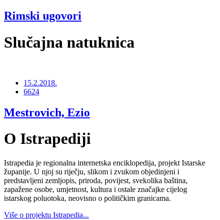
Rimski ugovori
Slučajna natuknica
15.2.2018.
6624
Mestrovich, Ezio
O Istrapediji
Istrapedia je regionalna internetska enciklopedija, projekt Istarske
županije. U njoj su riječju, slikom i zvukom objedinjeni i
predstavljeni zemljopis, priroda, povijest, svekolika baština,
zapažene osobe, umjetnost, kultura i ostale značajke cijelog
istarskog poluotoka, neovisno o političkim granicama.
Više o projektu Istrapedia...