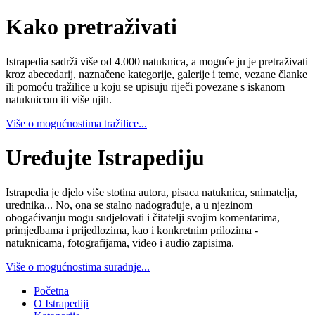
Kako pretraživati
Istrapedia sadrži više od 4.000 natuknica, a moguće ju je pretraživati
kroz abecedarij, naznačene kategorije, galerije i teme, vezane članke
ili pomoću tražilice u koju se upisuju riječi povezane s iskanom
natuknicom ili više njih.
Više o mogućnostima tražilice...
Uređujte Istrapediju
Istrapedia je djelo više stotina autora, pisaca natuknica, snimatelja,
urednika... No, ona se stalno nadograđuje, a u njezinom
obogaćivanju mogu sudjelovati i čitatelji svojim komentarima,
primjedbama i prijedlozima, kao i konkretnim prilozima -
natuknicama, fotografijama, video i audio zapisima.
Više o mogućnostima suradnje...
Početna
O Istrapediji