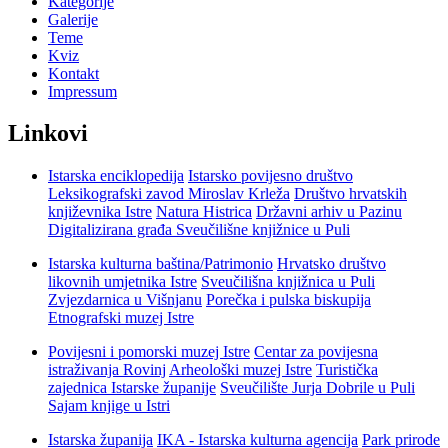
Kategorije
Galerije
Teme
Kviz
Kontakt
Impressum
Linkovi
Istarska enciklopedija
Istarsko povijesno društvo
Leksikografski zavod Miroslav Krleža
Društvo hrvatskih
književnika Istre
Natura Histrica
Državni arhiv u Pazinu
Digitalizirana građa Sveučilišne knjižnice u Puli
Istarska kulturna baština/Patrimonio
Hrvatsko društvo
likovnih umjetnika Istre
Sveučilišna knjižnica u Puli
Zvjezdarnica u Višnjanu
Porečka i pulska biskupija
Etnografski muzej Istre
Povijesni i pomorski muzej Istre
Centar za povijesna
istraživanja Rovinj
Arheološki muzej Istre
Turistička
zajednica Istarske županije
Sveučilište Jurja Dobrile u Puli
Sajam knjige u Istri
Istarska županija
IKA - Istarska kulturna agencija
Park prirode