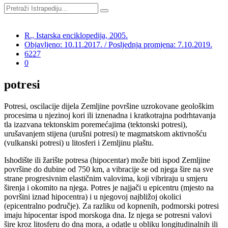
R., Istarska enciklopedija, 2005.
Objavljeno: 10.11.2017. / Posljednja promjena: 7.10.2019.
6227
0
potresi
Potresi, oscilacije dijela Zemljine površine uzrokovane geološkim
procesima u njezinoj kori ili iznenadna i kratkotrajna podrhtavanja
tla izazvana tektonskim poremećajima (tektonski potresi),
urušavanjem stijena (urušni potresi) te magmatskom aktivnošću
(vulkanski potresi) u litosferi i Zemljinu plaštu.
Ishodište ili žarište potresa (hipocentar) može biti ispod Zemljine
površine do dubine od 750 km, a vibracije se od njega šire na sve
strane progresivnim elastičnim valovima, koji vibriraju u smjeru
širenja i okomito na njega. Potres je najjači u epicentru (mjesto na
površini iznad hipocentra) i u njegovoj najbližoj okolici
(epicentralno područje). Za razliku od kopnenih, podmorski potresi
imaju hipocentar ispod morskoga dna. Iz njega se potresni valovi
šire kroz litosferu do dna mora, a odatle u obliku longitudinalnih ili