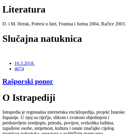
Literatura
D. i M. Herak, Potresi u Istri, Franina i Jurina 2004, Račice 2003.
Slučajna natuknica
16.3.2018.
4674
Rašporski ponor
O Istrapediji
Istrapedia je regionalna internetska enciklopedija, projekt Istarske
županije. U njoj su riječju, slikom i zvukom objedinjeni i
predstavljeni zemljopis, priroda, povijest, svekolika baština,
zapažene osobe, umjetnost, kultura i ostale značajke cijelog
istarskog poluotoka, neovisno o političkim granicama.