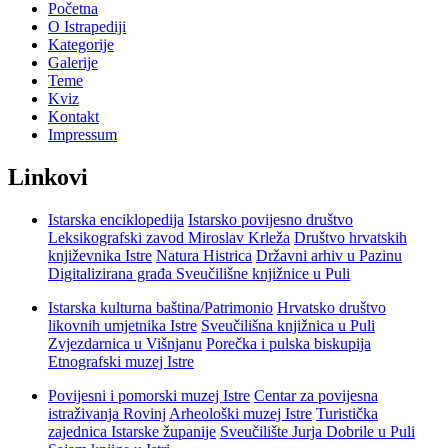
Početna
O Istrapediji
Kategorije
Galerije
Teme
Kviz
Kontakt
Impressum
Linkovi
Istarska enciklopedija
Istarsko povijesno društvo
Leksikografski zavod Miroslav Krleža
Društvo hrvatskih
književnika Istre
Natura Histrica
Državni arhiv u Pazinu
Digitalizirana građa Sveučilišne knjižnice u Puli
Istarska kulturna baština/Patrimonio
Hrvatsko društvo
likovnih umjetnika Istre
Sveučilišna knjižnica u Puli
Zvjezdarnica u Višnjanu
Porečka i pulska biskupija
Etnografski muzej Istre
Povijesni i pomorski muzej Istre
Centar za povijesna
istraživanja Rovinj
Arheološki muzej Istre
Turistička
zajednica Istarske županije
Sveučilište Jurja Dobrile u Puli