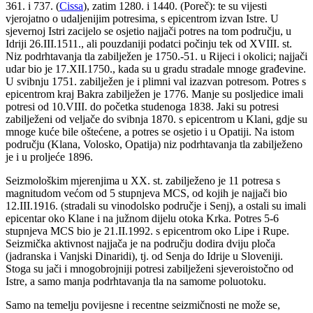
361. i 737. (
Cissa
), zatim 1280. i 1440. (Poreč): te su vijesti
vjerojatno o udaljenijim potresima, s epicentrom izvan Istre. U
sjevernoj Istri zacijelo se osjetio najjači potres na tom području, u
Idriji 26.III.1511., ali pouzdaniji podatci počinju tek od XVIII. st.
Niz podrhtavanja tla zabilježen je 1750.-51. u Rijeci i okolici; najjači
udar bio je 17.XII.1750., kada su u gradu stradale mnoge građevine.
U svibnju 1751. zabilježen je i plimni val izazvan potresom. Potres s
epicentrom kraj Bakra zabilježen je 1776. Manje su posljedice imali
potresi od 10.VIII. do početka studenoga 1838. Jaki su potresi
zabilježeni od veljače do svibnja 1870. s epicentrom u Klani, gdje su
mnoge kuće bile oštećene, a potres se osjetio i u Opatiji. Na istom
području (Klana, Volosko, Opatija) niz podrhtavanja tla zabilježeno
je i u proljeće 1896.
Seizmološkim mjerenjima u XX. st. zabilježeno je 11 potresa s
magnitudom većom od 5 stupnjeva MCS, od kojih je najjači bio
12.III.1916. (stradali su vinodolsko područje i Senj), a ostali su imali
epicentar oko Klane i na južnom dijelu otoka Krka. Potres 5-6
stupnjeva MCS bio je 21.II.1992. s epicentrom oko Lipe i Rupe.
Seizmička aktivnost najjača je na području dodira dviju ploča
(jadranska i Vanjski Dinaridi), tj. od Senja do Idrije u Sloveniji.
Stoga su jači i mnogobrojniji potresi zabilježeni sjeveroistočno od
Istre, a samo manja podrhtavanja tla na samome poluotoku.
Samo na temelju povijesne i recentne seizmičnosti ne može se,