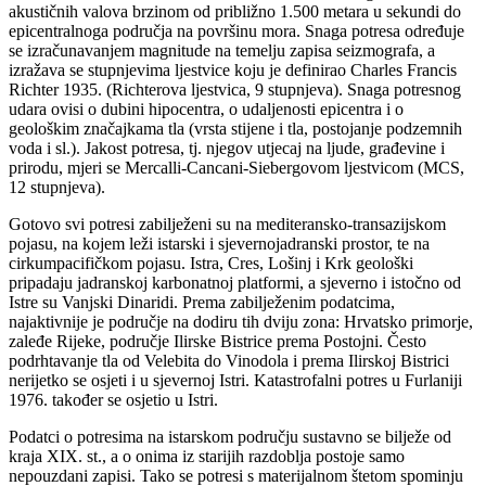
akustičnih valova brzinom od približno 1.500 metara u sekundi do
epicentralnoga područja na površinu mora. Snaga potresa određuje
se izračunavanjem magnitude na temelju zapisa seizmografa, a
izražava se stupnjevima ljestvice koju je definirao Charles Francis
Richter 1935. (Richterova ljestvica, 9 stupnjeva). Snaga potresnog
udara ovisi o dubini hipocentra, o udaljenosti epicentra i o
geološkim značajkama tla (vrsta stijene i tla, postojanje podzemnih
voda i sl.). Jakost potresa, tj. njegov utjecaj na ljude, građevine i
prirodu, mjeri se Mercalli-Cancani-Siebergovom ljestvicom (MCS,
12 stupnjeva).
Gotovo svi potresi zabilježeni su na mediteransko-transazijskom
pojasu, na kojem leži istarski i sjevernojadranski prostor, te na
cirkumpacifičkom pojasu. Istra, Cres, Lošinj i Krk geološki
pripadaju jadranskoj karbonatnoj platformi, a sjeverno i istočno od
Istre su Vanjski Dinaridi. Prema zabilježenim podatcima,
najaktivnije je područje na dodiru tih dviju zona: Hrvatsko primorje,
zaleđe Rijeke, područje Ilirske Bistrice prema Postojni. Često
podrhtavanje tla od Velebita do Vinodola i prema Ilirskoj Bistrici
nerijetko se osjeti i u sjevernoj Istri. Katastrofalni potres u Furlaniji
1976. također se osjetio u Istri.
Podatci o potresima na istarskom području sustavno se bilježe od
kraja XIX. st., a o onima iz starijih razdoblja postoje samo
nepouzdani zapisi. Tako se potresi s materijalnom štetom spominju