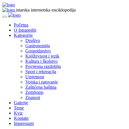
istarska internetska enciklopedija
Početna
O Istrapediji
Kategorije
Društvo
Gastronomija
Gospodarstvo
Književnost i jezik
Kultura i školstvo
Povijesna razdoblja
Sport i rekreacija
Umjetnost
Vojska i ratovanje
Zaštićena baština
Zemljopis
Znanost
Galerije
Teme
Kviz
Kontakt
Impressum