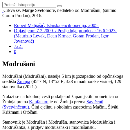
Crkva sv. Marije Svetomore, nedaleko od Modrušani, (snimio
Goran Prodan), 2016.
Robert Matijašić, Istarska enciklopedija, 2005.
Objavljeno: 7.2.2009. / Posljednja promjena: 16.6.2023.
(Maurizio Levak, Dean Krmac, Goran Prodan, Igor
Jovanović)
7221
0
Modrušani
Modruš
ȁ
ni (Madrušȁni), naselje 5 km jugozapadno od općinskoga
središta
Žminja
(45°7′N; 13°52′E; 328 m nadmorske visine); 129
stanovnika (2021.).
Nalazi se na lokalnoj cesti podalje od županijskih prometnica od
Žminja prema
Kanfanaru
te od Žminja prema
Savičenti
(Svetvinčentu)
. Čini cjelinu s okolnim zaseocima Mačȉni, Šivȃti,
Krȉžmani i Otȍčani.
Stanovnik je Modruš
ȁ
n i Modruš
ã
n, stanovnica Modruš
ȃ
nka i
Modruš
ã
nka, a pridjev modruš
ȃ
nski i modruš
ã
nski.