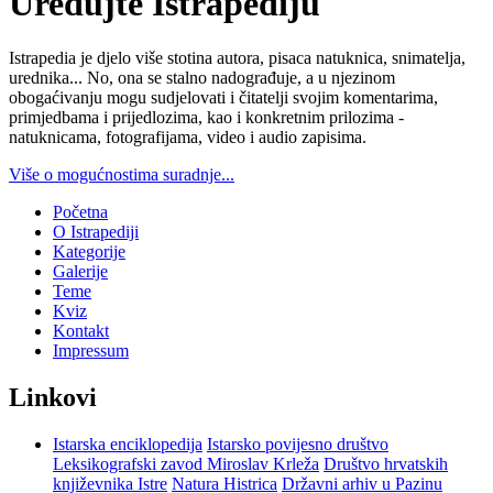
Uređujte Istrapediju
Istrapedia je djelo više stotina autora, pisaca natuknica, snimatelja,
urednika... No, ona se stalno nadograđuje, a u njezinom
obogaćivanju mogu sudjelovati i čitatelji svojim komentarima,
primjedbama i prijedlozima, kao i konkretnim prilozima -
natuknicama, fotografijama, video i audio zapisima.
Više o mogućnostima suradnje...
Početna
O Istrapediji
Kategorije
Galerije
Teme
Kviz
Kontakt
Impressum
Linkovi
Istarska enciklopedija
Istarsko povijesno društvo
Leksikografski zavod Miroslav Krleža
Društvo hrvatskih
književnika Istre
Natura Histrica
Državni arhiv u Pazinu