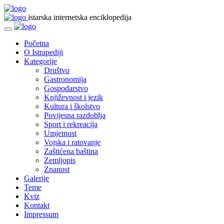
istarska internetska enciklopedija
Početna
O Istrapediji
Kategorije
Društvo
Gastronomija
Gospodarstvo
Književnost i jezik
Kultura i školstvo
Povijesna razdoblja
Sport i rekreacija
Umjetnost
Vojska i ratovanje
Zaštićena baština
Zemljopis
Znanost
Galerije
Teme
Kviz
Kontakt
Impressum