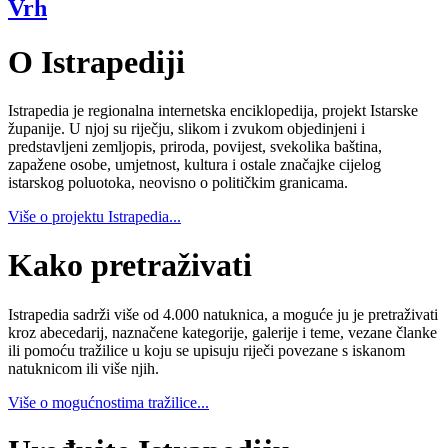
Vrh
O Istrapediji
Istrapedia je regionalna internetska enciklopedija, projekt Istarske
županije. U njoj su riječju, slikom i zvukom objedinjeni i
predstavljeni zemljopis, priroda, povijest, svekolika baština,
zapažene osobe, umjetnost, kultura i ostale značajke cijelog
istarskog poluotoka, neovisno o političkim granicama.
Više o projektu Istrapedia...
Kako pretraživati
Istrapedia sadrži više od 4.000 natuknica, a moguće ju je pretraživati
kroz abecedarij, naznačene kategorije, galerije i teme, vezane članke
ili pomoću tražilice u koju se upisuju riječi povezane s iskanom
natuknicom ili više njih.
Više o mogućnostima tražilice...