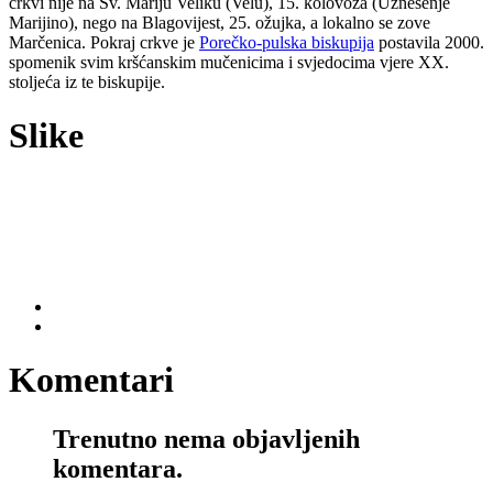
crkvi nije na Sv. Mariju Veliku (Velu), 15. kolovoza (Uznesenje
Marijino), nego na Blagovijest, 25. ožujka, a lokalno se zove
Marčenica. Pokraj crkve je
Porečko-pulska biskupija
postavila 2000.
spomenik svim kršćanskim mučenicima i svjedocima vjere XX.
stoljeća iz te biskupije.
Slike
Komentari
Trenutno nema objavljenih
komentara.