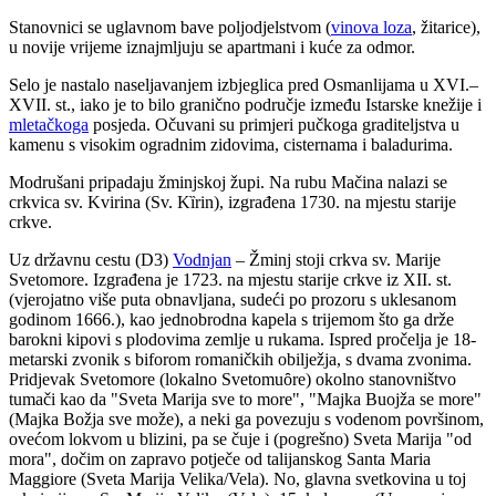
Stanovnici se uglavnom bave poljodjelstvom (
vinova loza
, žitarice),
u novije vrijeme iznajmljuju se apartmani i kuće za odmor.
Selo je nastalo naseljavanjem izbjeglica pred Osmanlijama u XVI.–
XVII. st., iako je to bilo granično područje između Istarske knežije i
mletačkoga
posjeda. Očuvani su primjeri pučkoga graditeljstva u
kamenu s visokim ogradnim zidovima, cisternama i baladurima.
Modrušani pripadaju žminjskoj župi. Na rubu Mačina nalazi se
crkvica sv. Kvirina (Sv. Kȉrin), izgrađena 1730. na mjestu starije
crkve.
Uz državnu cestu (D3)
Vodnjan
– Žminj stoji crkva sv. Marije
Svetomore. Izgrađena je 1723. na mjestu starije crkve iz XII. st.
(vjerojatno više puta obnavljana, sudeći po prozoru s uklesanom
godinom 1666.), kao jednobrodna kapela s trijemom što ga drže
barokni kipovi s plodovima zemlje u rukama. Ispred pročelja je 18-
metarski zvonik s biforom romaničkih obilježja, s dvama zvonima.
Pridjevak Svetomore (lokalno Svetomuȏre) okolno stanovništvo
tumači kao da "Sveta Marija sve to more", "Majka Buojža se more"
(Majka Božja sve može), a neki ga povezuju s vodenom površinom,
ovećom lokvom u blizini, pa se čuje i (pogrešno) Sveta Marija "od
mora", dočim on zapravo potječe od talijanskog Santa Maria
Maggiore (Sveta Marija Velika/Vela). No, glavna svetkovina u toj