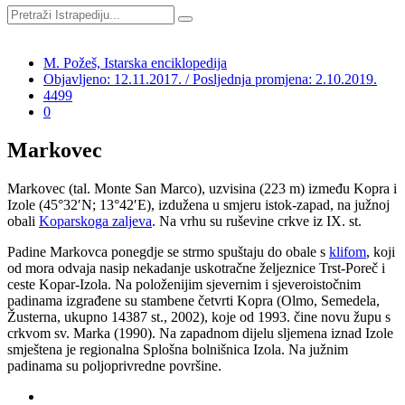
M. Požeš, Istarska enciklopedija
Objavljeno: 12.11.2017. / Posljednja promjena: 2.10.2019.
4499
0
Markovec
Markovec (tal. Monte San Marco), uzvisina (223 m) između Kopra i
Izole (45°32′N; 13°42′E), izdužena u smjeru istok-zapad, na južnoj
obali
Koparskoga zaljeva
. Na vrhu su ruševine crkve iz IX. st.
Padine Markovca ponegdje se strmo spuštaju do obale s
klifom
, koji
od mora odvaja nasip nekadanje uskotračne željeznice Trst-Poreč i
ceste Kopar-Izola. Na položenijim sjevernim i sjeveroistočnim
padinama izgrađene su stambene četvrti Kopra (Olmo, Semedela,
Žusterna, ukupno 14387 st., 2002), koje od 1993. čine novu župu s
crkvom sv. Marka (1990). Na zapadnom dijelu sljemena iznad Izole
smještena je regionalna Splošna bolnišnica Izola. Na južnim
padinama su poljoprivredne površine.