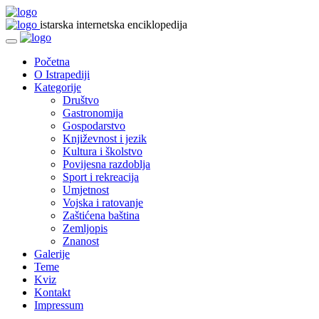
istarska internetska enciklopedija
Početna
O Istrapediji
Kategorije
Društvo
Gastronomija
Gospodarstvo
Književnost i jezik
Kultura i školstvo
Povijesna razdoblja
Sport i rekreacija
Umjetnost
Vojska i ratovanje
Zaštićena baština
Zemljopis
Znanost
Galerije
Teme
Kviz
Kontakt
Impressum