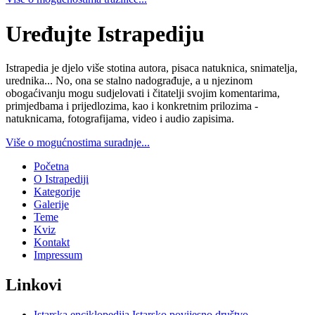
Uređujte Istrapediju
Istrapedia je djelo više stotina autora, pisaca natuknica, snimatelja,
urednika... No, ona se stalno nadograđuje, a u njezinom
obogaćivanju mogu sudjelovati i čitatelji svojim komentarima,
primjedbama i prijedlozima, kao i konkretnim prilozima -
natuknicama, fotografijama, video i audio zapisima.
Više o mogućnostima suradnje...
Početna
O Istrapediji
Kategorije
Galerije
Teme
Kviz
Kontakt
Impressum
Linkovi
Istarska enciklopedija
Istarsko povijesno društvo