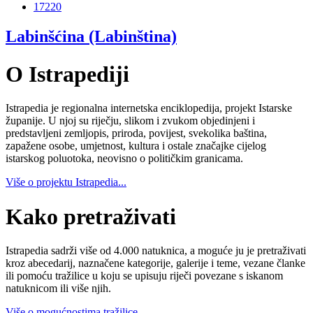
17220
Labinšćina (Labinština)
O Istrapediji
Istrapedia je regionalna internetska enciklopedija, projekt Istarske
županije. U njoj su riječju, slikom i zvukom objedinjeni i
predstavljeni zemljopis, priroda, povijest, svekolika baština,
zapažene osobe, umjetnost, kultura i ostale značajke cijelog
istarskog poluotoka, neovisno o političkim granicama.
Više o projektu Istrapedia...
Kako pretraživati
Istrapedia sadrži više od 4.000 natuknica, a moguće ju je pretraživati
kroz abecedarij, naznačene kategorije, galerije i teme, vezane članke
ili pomoću tražilice u koju se upisuju riječi povezane s iskanom
natuknicom ili više njih.
Više o mogućnostima tražilice...