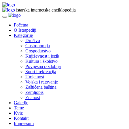
istarska internetska enciklopedija
Početna
O Istrapediji
Kategorije
Društvo
Gastronomija
Gospodarstvo
Književnost i jezik
Kultura i školstvo
Povijesna razdoblja
Sport i rekreacija
Umjetnost
Vojska i ratovanje
Zaštićena baština
Zemljopis
Znanost
Galerije
Teme
Kviz
Kontakt
Impressum