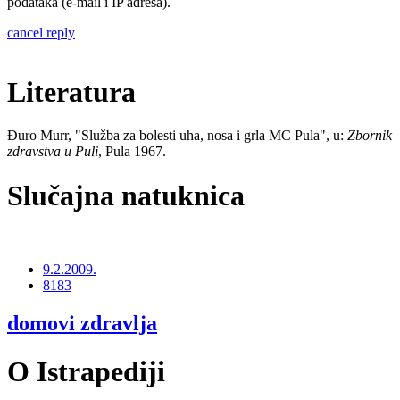
podataka (e-mail i IP adresa).
cancel reply
Literatura
Đuro Murr, "Služba za bolesti uha, nosa i grla MC Pula", u:
Zbornik
zdravstva u Puli
, Pula 1967.
Slučajna natuknica
9.2.2009.
8183
domovi zdravlja
O Istrapediji