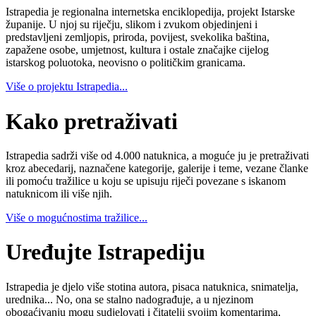
Istrapedia je regionalna internetska enciklopedija, projekt Istarske
županije. U njoj su riječju, slikom i zvukom objedinjeni i
predstavljeni zemljopis, priroda, povijest, svekolika baština,
zapažene osobe, umjetnost, kultura i ostale značajke cijelog
istarskog poluotoka, neovisno o političkim granicama.
Više o projektu Istrapedia...
Kako pretraživati
Istrapedia sadrži više od 4.000 natuknica, a moguće ju je pretraživati
kroz abecedarij, naznačene kategorije, galerije i teme, vezane članke
ili pomoću tražilice u koju se upisuju riječi povezane s iskanom
natuknicom ili više njih.
Više o mogućnostima tražilice...
Uređujte Istrapediju
Istrapedia je djelo više stotina autora, pisaca natuknica, snimatelja,
urednika... No, ona se stalno nadograđuje, a u njezinom
obogaćivanju mogu sudjelovati i čitatelji svojim komentarima,