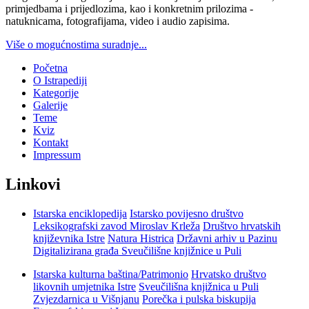
primjedbama i prijedlozima, kao i konkretnim prilozima -
natuknicama, fotografijama, video i audio zapisima.
Više o mogućnostima suradnje...
Početna
O Istrapediji
Kategorije
Galerije
Teme
Kviz
Kontakt
Impressum
Linkovi
Istarska enciklopedija
Istarsko povijesno društvo
Leksikografski zavod Miroslav Krleža
Društvo hrvatskih
književnika Istre
Natura Histrica
Državni arhiv u Pazinu
Digitalizirana građa Sveučilišne knjižnice u Puli
Istarska kulturna baština/Patrimonio
Hrvatsko društvo
likovnih umjetnika Istre
Sveučilišna knjižnica u Puli
Zvjezdarnica u Višnjanu
Porečka i pulska biskupija