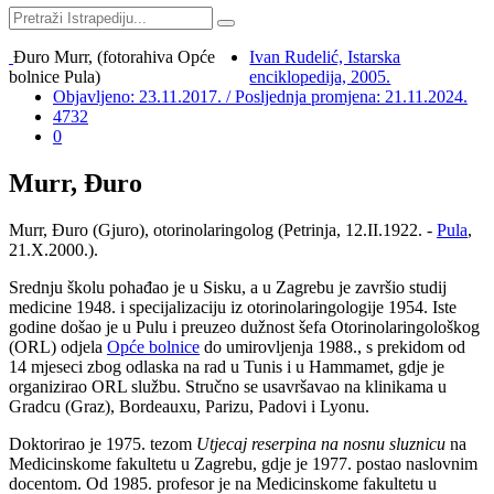
Đuro Murr, (fotorahiva Opće
Ivan Rudelić, Istarska
bolnice Pula)
enciklopedija, 2005.
Objavljeno: 23.11.2017. / Posljednja promjena: 21.11.2024.
4732
0
Murr, Đuro
Murr, Đuro (Gjuro), otorinolaringolog (Petrinja, 12.II.1922. -
Pula
,
21.X.2000.).
Srednju školu pohađao je u Sisku, a u Zagrebu je završio studij
medicine 1948. i specijalizaciju iz otorinolaringologije 1954. Iste
godine došao je u Pulu i preuzeo dužnost šefa Otorinolaringološkog
(ORL) odjela
Opće bolnice
do umirovljenja 1988., s prekidom od
14 mjeseci zbog odlaska na rad u Tunis i u Hammamet, gdje je
organizirao ORL službu. Stručno se usavršavao na klinikama u
Gradcu (Graz), Bordeauxu, Parizu, Padovi i Lyonu.
Doktorirao je 1975. tezom
Utjecaj reserpina na nosnu sluznicu
na
Medicinskome fakultetu u Zagrebu, gdje je 1977. postao naslovnim
docentom. Od 1985. profesor je na Medicinskome fakultetu u