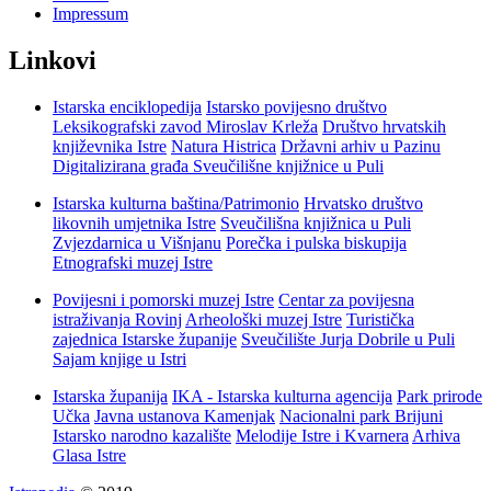
Impressum
Linkovi
Istarska enciklopedija
Istarsko povijesno društvo
Leksikografski zavod Miroslav Krleža
Društvo hrvatskih
književnika Istre
Natura Histrica
Državni arhiv u Pazinu
Digitalizirana građa Sveučilišne knjižnice u Puli
Istarska kulturna baština/Patrimonio
Hrvatsko društvo
likovnih umjetnika Istre
Sveučilišna knjižnica u Puli
Zvjezdarnica u Višnjanu
Porečka i pulska biskupija
Etnografski muzej Istre
Povijesni i pomorski muzej Istre
Centar za povijesna
istraživanja Rovinj
Arheološki muzej Istre
Turistička
zajednica Istarske županije
Sveučilište Jurja Dobrile u Puli
Sajam knjige u Istri
Istarska županija
IKA - Istarska kulturna agencija
Park prirode
Učka
Javna ustanova Kamenjak
Nacionalni park Brijuni
Istarsko narodno kazalište
Melodije Istre i Kvarnera
Arhiva
Glasa Istre