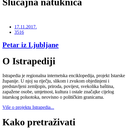
Slučajna natuknica
17.11.2017.
3516
Petar iz Ljubljane
O Istrapediji
Istrapedia je regionalna internetska enciklopedija, projekt Istarske
županije. U njoj su riječju, slikom i zvukom objedinjeni i
predstavljeni zemljopis, priroda, povijest, svekolika baština,
zapažene osobe, umjetnost, kultura i ostale značajke cijelog
istarskog poluotoka, neovisno o političkim granicama.
Više o projektu Istrapedia...
Kako pretraživati