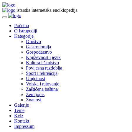
istarska internetska enciklopedija
Početna
O Istrapediji
Kategorije
Društvo
Gastronomija
Gospodarstvo
Književnost i jezik
Kultura i školstvo
Povijesna razdoblja
Sport i rekreacija
Umjetnost
Vojska i ratovanje
Zaštićena baština
Zemljopis
Znanost
Galerije
Teme
Kviz
Kontakt
Impressum