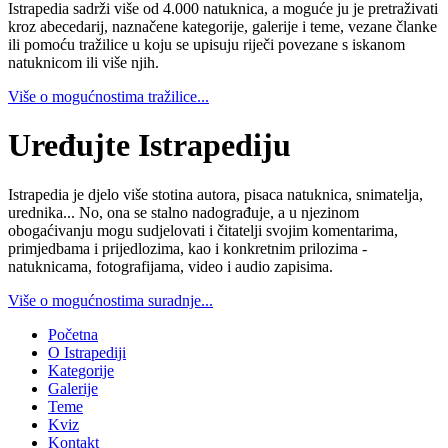
Istrapedia sadrži više od 4.000 natuknica, a moguće ju je pretraživati
kroz abecedarij, naznačene kategorije, galerije i teme, vezane članke
ili pomoću tražilice u koju se upisuju riječi povezane s iskanom
natuknicom ili više njih.
Više o mogućnostima tražilice...
Uređujte Istrapediju
Istrapedia je djelo više stotina autora, pisaca natuknica, snimatelja,
urednika... No, ona se stalno nadograđuje, a u njezinom
obogaćivanju mogu sudjelovati i čitatelji svojim komentarima,
primjedbama i prijedlozima, kao i konkretnim prilozima -
natuknicama, fotografijama, video i audio zapisima.
Više o mogućnostima suradnje...
Početna
O Istrapediji
Kategorije
Galerije
Teme
Kviz
Kontakt