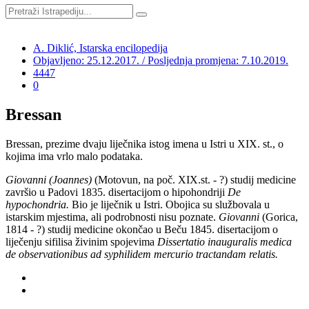
A. Diklić, Istarska encilopedija
Objavljeno: 25.12.2017. / Posljednja promjena: 7.10.2019.
4447
0
Bressan
Bressan, prezime dvaju liječnika istog imena u Istri u XIX. st., o
kojima ima vrlo malo podataka.
Giovanni (Joannes)
(Motovun, na poč. XIX.st. - ?) studij medicine
završio u Padovi 1835. disertacijom o hipohondriji
De
hypochondria.
Bio je liječnik u Istri. Obojica su službovala u
istarskim mjestima, ali podrobnosti nisu poznate.
Giovanni
(Gorica,
1814 - ?) studij medicine okončao u Beču 1845. disertacijom o
liječenju sifilisa živinim spojevima
Dissertatio inauguralis medica
de observationibus ad syphilidem mercurio tractandam relatis.