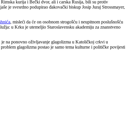
imska kurija i Bečki dvor, ali i carska Rusija, bili su protiv
oljaše je svesrdno podupirao đakovački biskup Josip Juraj Strossmayer,
hnića
, misleći da će on osobnom strogošću i neupitnom poslušnošću
oslužja: u Krku je utemeljio Staroslavensku akademiju za znanstveno
la je na ponovno oživljavanje glagolizma u Katoličkoj crkvi u
 problem glagolizma postao je samo tema kulturne i političke povijesti