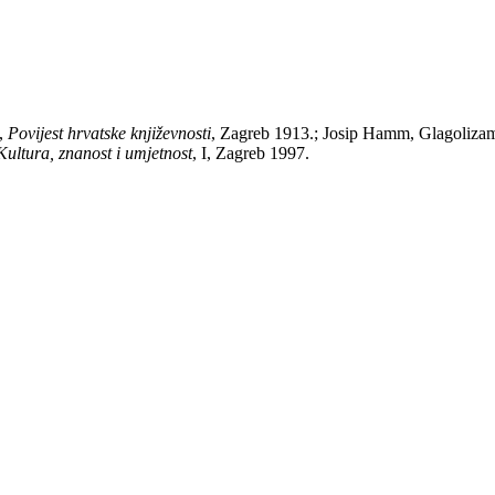
k,
Povijest hrvatske književnosti
, Zagreb 1913.; Josip Hamm, Glagolizam
ultura, znanost i umjetnost
, I, Zagreb 1997.