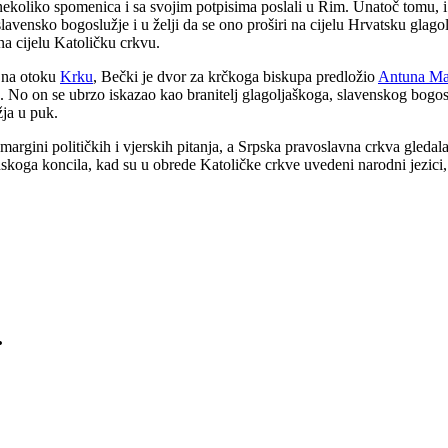
nekoliko spomenica i sa svojim potpisima poslali u Rim. Unatoč tomu, i R
slavensko bogoslužje i u želji da se ono proširi na cijelu Hrvatsku glag
na cijelu Katoličku crkvu.
, na otoku
Krku
, Bečki je dvor za krčkoga biskupa predložio
Antuna Ma
ma. No on se ubrzo iskazao kao branitelj glagoljaškoga, slavenskog bog
žja u puk.
a margini političkih i vjerskih pitanja, a Srpska pravoslavna crkva gleda
skoga koncila, kad su u obrede Katoličke crkve uvedeni narodni jezici,
.