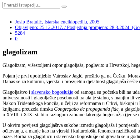
Josip Bratulić, Istarska enciklopedija, 2005.
Objavljeno: 25.12.2017. / Posljednja promjena: 28.3.2024. (G
5284
0
glagolizam
Glagolizam, višestoljetni otpor glagoljaša, poglavito u Hrvatskoj, heg
Pojam je prvi upotrijebio Vatroslav Jagić, proširio ga na Češku, Mor
Danas se za kulturnu, vjersku i prosvjetnu djelatnost glagoljaša češće 
Glagoljaštvo i
slavensko bogoslužje
od samoga su početka bili na udar
univerzalnosti i glagoljaške posebnosti trajala je stalno, s manjim i
Nakon Tridentskoga koncila, u želji za reformama u Crkvi, biskupi u Ist
knjigama preuzela rimska
Congregatio
de propaganda fide,
a glagoljs
u XVIII. i XIX. st. bilo razlogom zabrane takvoga bogoslužja (jer se ni
U okviru povijesti glagoljaštva sukobe između glagoljaša i pomjesnih b
očitovanja, a manje kao na vjerski i kulturološki fenomen različitost
oaze. Borba za glagoljicu i slavensko bogoslužje odigravala se u godin