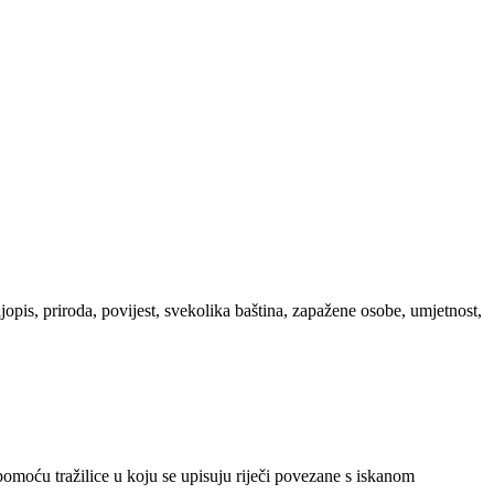
ljopis, priroda, povijest, svekolika baština, zapažene osobe, umjetnost,
 pomoću tražilice u koju se upisuju riječi povezane s iskanom