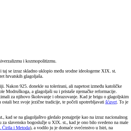
univerzalizmu i kozmopolitizmu.
i taj se izraz skladno uklopio među srodne ideologeme XIX. st.
et hrvatskih glagoljaša.
i. Nakon 925. donekle su tolerirani, ali napetost između katoličke
ole Modruškoga, a glagoljaši su i pristaše njemačke reformacije.
auzimali za njihovo školovanje i obrazovanje. Kad je brigu o glagoljskim
 ostali bez svoje jezične tradicije, te počeli upotrebljavati
šćavet
. To je
t., kad se na glagoljaštvo gledalo ponajprije kao na izraz nacionalnog
bu za slavensko bogoslužje u XIX. st., kad je ono bilo svedeno na male
. Ćirila i Metoda
), a vodilo ju je domaće svećenstvo u Istri, na