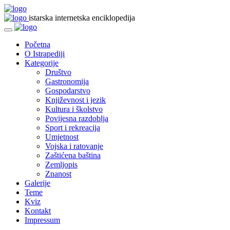
istarska internetska enciklopedija
Početna
O Istrapediji
Kategorije
Društvo
Gastronomija
Gospodarstvo
Književnost i jezik
Kultura i školstvo
Povijesna razdoblja
Sport i rekreacija
Umjetnost
Vojska i ratovanje
Zaštićena baština
Zemljopis
Znanost
Galerije
Teme
Kviz
Kontakt
Impressum