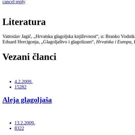
cancel reply
Literatura
Vatroslav Jagić, „Hrvatska glagoljska književnost“, u: Branko Vodni
Eduard Hercigonja, „Glagoljaštvo i glagolizam“,
Hrvatska i Europa, K
Vezani članci
4.2.2009.
15282
Aleja glagoljaša
13.2.2009.
8322