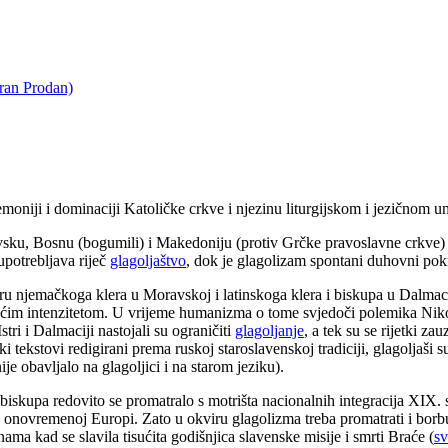
oran Prodan)
emoniji i dominaciji Katoličke crkve i njezinu liturgijskom i jezičnom 
avsku, Bosnu (bogumili) i Makedoniju (protiv Grčke pravoslavne crkve) 
upotrebljava riječ
glagoljaštvo
, dok je glagolizam spontani duhovni pokr
u njemačkoga klera u Moravskoj i latinskoga klera i biskupa u Dalmacij
li većim intenzitetom. U vrijeme humanizma o tome svjedoči polemika Nik
ri i Dalmaciji nastojali su ograničiti
glagoljanje
, a tek su se rijetki z
ki tekstovi redigirani prema ruskoj staroslavenskoj tradiciji, glagoljaši su
je obavljalo na glagoljici i na starom jeziku).
iskupa redovito se promatralo s motrišta nacionalnih integracija XIX. s
i u onovremenoj Europi. Zato u okviru glagolizma treba promatrati i bor
ama kad se slavila tisućita godišnjica slavenske misije i smrti Braće (
sv