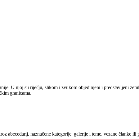
anije. U njoj su riječju, slikom i zvukom objedinjeni i predstavljeni zem
tičkim granicama.
kroz abecedarij, naznačene kategorije, galerije i teme, vezane članke ili