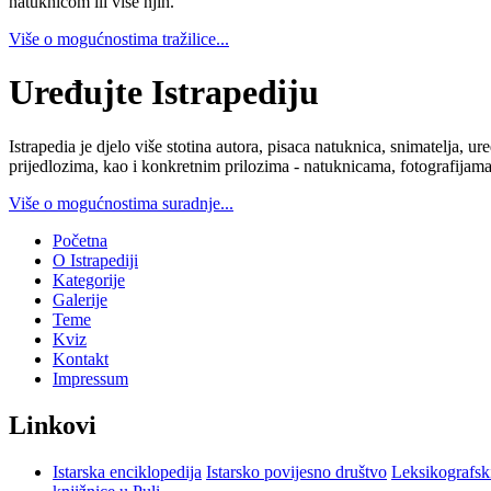
natuknicom ili više njih.
Više o mogućnostima tražilice...
Uređujte Istrapediju
Istrapedia je djelo više stotina autora, pisaca natuknica, snimatelja,
prijedlozima, kao i konkretnim prilozima - natuknicama, fotografijama
Više o mogućnostima suradnje...
Početna
O Istrapediji
Kategorije
Galerije
Teme
Kviz
Kontakt
Impressum
Linkovi
Istarska enciklopedija
Istarsko povijesno društvo
Leksikografsk