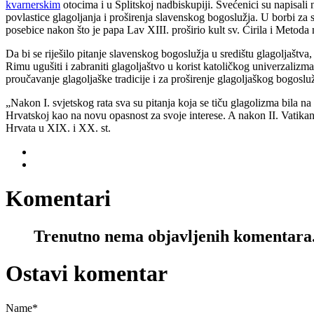
kvarnerskim
otocima i u Splitskoj nadbiskupiji. Svećenici su napisali 
povlastice glagoljanja i proširenja slavenskog bogoslužja. U borbi za 
posebice nakon što je papa Lav XIII. proširio kult sv. Ćirila i Metoda 
Da bi se riješilo pitanje slavenskog bogoslužja u središtu glagoljaštva
Rimu ugušiti i zabraniti glagoljaštvo u korist katoličkog univerzaliz
proučavanje glagoljaške tradicije i za proširenje glagoljaškog bogoslu
„Nakon I. svjetskog rata sva su pitanja koja se tiču glagolizma bila n
Hrvatskoj kao na novu opasnost za svoje interese. A nakon II. Vatikan
Hrvata u XIX. i XX. st.
Komentari
Trenutno nema objavljenih komentara
Ostavi komentar
Name
*