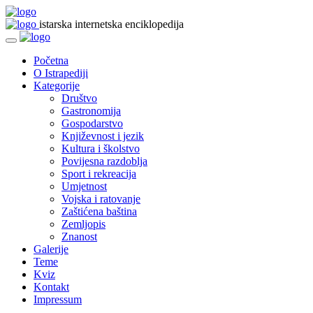
istarska internetska enciklopedija
Početna
O Istrapediji
Kategorije
Društvo
Gastronomija
Gospodarstvo
Književnost i jezik
Kultura i školstvo
Povijesna razdoblja
Sport i rekreacija
Umjetnost
Vojska i ratovanje
Zaštićena baština
Zemljopis
Znanost
Galerije
Teme
Kviz
Kontakt
Impressum