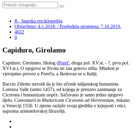
R., Istarska enciklopedija
Objavljeno: 4.1.2018. / Posljednja promjena: 7.10.2019.
4022
0
Capiduro, Girolamo
Capiduro, Girolamo, filolog (
Poreč
, druga pol. XV.st. - ?, prva pol.
XVI.st.). O njegovu se životu ne zna gotovo ništa. Mladost je
vjerojatno proveo u Poreču, a školovao se u Italiji.
Baccio Ziliotto navodi da je bio učenik talijanskog humanista
Lorenza Valle (umro 1457), od kojega je preuzeo zanimanje za
Cicerona i humanizam uopće. Sačuvano je samo jedno njegovo
djelo,
Comentarii in Rhetoricam Ciceronis ad Herrennium,
tiskano
u Veneciji 1550. U njemu razlaže svoja gledišta o krjeposti i etici,
suprotna aristotelovskoj filozofiji.