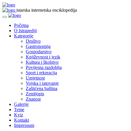
istarska internetska enciklopedija
Početna
O Istrapediji
Kategorije
Društvo
Gastronomija
Gospodarstvo
Književnost i jezik
Kultura i školstvo
Povijesna razdoblja
Sport i rekreacija
Umjetnost
Vojska i ratovanje
Zaštićena baština
Zemljopis
Znanost
Galerije
Teme
Kviz
Kontakt
Impressum