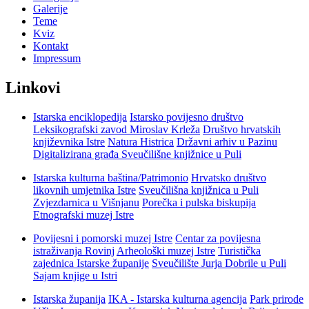
Galerije
Teme
Kviz
Kontakt
Impressum
Linkovi
Istarska enciklopedija
Istarsko povijesno društvo
Leksikografski zavod Miroslav Krleža
Društvo hrvatskih
književnika Istre
Natura Histrica
Državni arhiv u Pazinu
Digitalizirana građa Sveučilišne knjižnice u Puli
Istarska kulturna baština/Patrimonio
Hrvatsko društvo
likovnih umjetnika Istre
Sveučilišna knjižnica u Puli
Zvjezdarnica u Višnjanu
Porečka i pulska biskupija
Etnografski muzej Istre
Povijesni i pomorski muzej Istre
Centar za povijesna
istraživanja Rovinj
Arheološki muzej Istre
Turistička
zajednica Istarske županije
Sveučilište Jurja Dobrile u Puli
Sajam knjige u Istri
Istarska županija
IKA - Istarska kulturna agencija
Park prirode