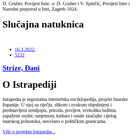
D. Gruber, Povijest Istre, u: D. Gruber i V. Spinčić, Povijest Istre i
Narodni preporod u Istri, Zagreb 1924.
Slučajna natuknica
16.3.2022.
5232
Strize, Đani
O Istrapediji
Istrapedia je regionalna internetska enciklopedija, projekt Istarske
županije. U njoj su riječju, slikom i zvukom objedinjeni i
predstavljeni zemljopis, priroda, povijest, svekolika baština,
zapažene osobe, umjetnost, kultura i ostale značajke cijelog
istarskog poluotoka, neovisno o političkim granicama.
Više o projektu Istrapedia...