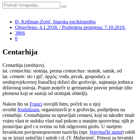
Đ. Križman-Zorić, Istarska enciklopedija
Objavljeno: 4.1.2018. / Posljednja promjena: 7.10.2019.
3866
0
Centarhija
Centarhija
(srednjovj.
lat.
centarchia:
stotnija,
prema
centarchus:
stotnik, satnik, od
lat.
centum:
sto i grč. ἀρχός: vođa, prvak, gospodar), u
srednjovjekovnoj franačkoj državi dio grofovije, najmanja jedinica
državnog ustroja. Pojam potječe iz germanske pravne predaje (dio
plemena koji se sastoji od stotinjak obitelji).
Nakon što su
Franci
osvojili Istru, počeli su u njoj
uvoditi
feudalizam
, organiziravši je u grofoviju, podijeljenu na
centarhije. Centarhijama su upravljali centarsi, koji su također imali
vojnu vlast te sudsku vlast nad pukom u manjim sporovima; njih je
postavljao grof i u svemu su bili odgovorni grofu. U starijem
hrvatskom povijesnopravnom nazivlju (npr.
Veprinački statut
) rabili
su se izrazi
satničija
i
satnik
i sl. (
V. Mažuranić,
Prinosi za hrvatski