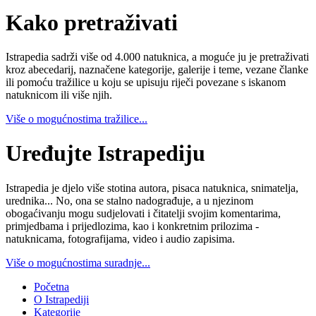
Kako pretraživati
Istrapedia sadrži više od 4.000 natuknica, a moguće ju je pretraživati
kroz abecedarij, naznačene kategorije, galerije i teme, vezane članke
ili pomoću tražilice u koju se upisuju riječi povezane s iskanom
natuknicom ili više njih.
Više o mogućnostima tražilice...
Uređujte Istrapediju
Istrapedia je djelo više stotina autora, pisaca natuknica, snimatelja,
urednika... No, ona se stalno nadograđuje, a u njezinom
obogaćivanju mogu sudjelovati i čitatelji svojim komentarima,
primjedbama i prijedlozima, kao i konkretnim prilozima -
natuknicama, fotografijama, video i audio zapisima.
Više o mogućnostima suradnje...
Početna
O Istrapediji
Kategorije