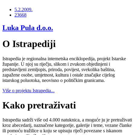
5.2.2009.
23668
Luka Pula d.o.o.
O Istrapediji
Istrapedia je regionalna internetska enciklopedija, projekt Istarske
županije. U njoj su riječju, slikom i zvukom objedinjeni i
predstavljeni zemljopis, priroda, povijest, svekolika baština,
zapažene osobe, umjetnost, kultura i ostale značajke cijelog
istarskog poluotoka, neovisno o političkim granicama.
Više o projektu Istrapedia...
Kako pretraživati
Istrapedia sadrži više od 4.000 natuknica, a moguće ju je pretraživati
kroz abecedarij, naznačene kategorije, galerije i teme, vezane članke
ili pomoću tražilice u koju se upisuju riječi povezane s iskanom