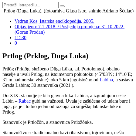
Prtlog (Duga Luka), (fotoarhiva Glasa Istre, snimio Adriano Šćulac)
Vedran Kos, Istarska enciklopedija, 2005.
Objavljeno: 7.1.2018. / Posljednja promjena: 31.10.2022.
(Goran Prodan)
11530
0
Prtlog (Prklog, Duga Luka)
Prtl
ȏ
g (Prkl
ȏ
g, službeno D
ȕ
ga L
ȗ
ka, tal. Portolongo), obalno
naselje u uvali Prtlog, na istoimenom poluotoku (45°03′N; 14°10′E;
31 m nadmorske visine); oko 5 km jugoistočno od
Labina
, u sastavu
Grada Labina; 30 stanovnika (2021.).
Do XIX. st. ondje je bila glavna luka Labina, a izgradnjom ceste
Labin –
Rabac
gubi na važnosti. Uvala je zaštićena od udara bure i
juga, pa je i to bio jedan od razloga za smještaj labinske luke u
Prtlog.
Stanovnik je Prtlož
ȏ
n, a stanovnica Prtlož
ȏ
nka.
Stanovništvo se tradicionalno bavi ribarstvom, trgovinom, nešto