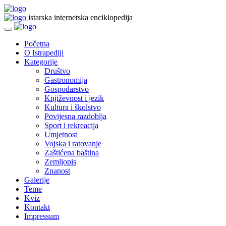
istarska internetska enciklopedija
Početna
O Istrapediji
Kategorije
Društvo
Gastronomija
Gospodarstvo
Književnost i jezik
Kultura i školstvo
Povijesna razdoblja
Sport i rekreacija
Umjetnost
Vojska i ratovanje
Zaštićena baština
Zemljopis
Znanost
Galerije
Teme
Kviz
Kontakt
Impressum