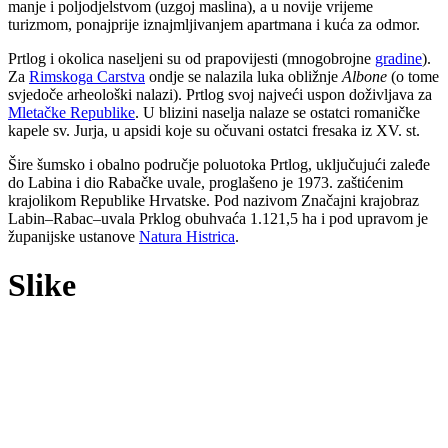
manje i poljodjelstvom (uzgoj maslina), a u novije vrijeme
turizmom, ponajprije iznajmljivanjem apartmana i kuća za odmor.
Prtlog i okolica naseljeni su od prapovijesti (mnogobrojne
gradine
).
Za
Rimskoga Carstva
ondje se nalazila luka obližnje
Albone
(o tome
svjedoče arheološki nalazi). Prtlog svoj najveći uspon doživljava za
Mletačke Republike
. U blizini naselja nalaze se ostatci romaničke
kapele sv. Jurja, u apsidi koje su očuvani ostatci fresaka iz XV. st.
Šire šumsko i obalno područje poluotoka Prtlog, uključujući zaleđe
do Labina i dio Rabačke uvale, proglašeno je 1973. zaštićenim
krajolikom Republike Hrvatske. Pod nazivom Značajni krajobraz
Labin–Rabac–uvala Prklog obuhvaća 1.121,5 ha i pod upravom je
županijske ustanove
Natura Histrica
.
Slike