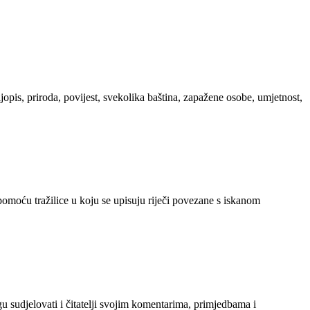
ljopis, priroda, povijest, svekolika baština, zapažene osobe, umjetnost,
 pomoću tražilice u koju se upisuju riječi povezane s iskanom
gu sudjelovati i čitatelji svojim komentarima, primjedbama i