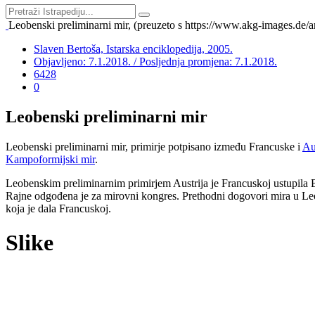
Leobenski preliminarni mir, (preuzeto s https://www.akg-image
Slaven Bertoša, Istarska enciklopedija, 2005.
Objavljeno: 7.1.2018. / Posljednja promjena: 7.1.2018.
6428
0
Leobenski preliminarni mir
Leobenski preliminarni mir, primirje potpisano između Francuske i
Au
Kampoformijski mir
.
Leobenskim preliminarnim primirjem Austrija je Francuskoj ustupila 
Rajne odgođena je za mirovni kongres. Prethodni dogovori mira u Leo
koja je dala Francuskoj.
Slike