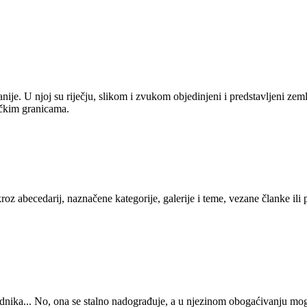
anije. U njoj su riječju, slikom i zvukom objedinjeni i predstavljeni zem
tičkim granicama.
kroz abecedarij, naznačene kategorije, galerije i teme, vezane članke ili
 urednika... No, ona se stalno nadograđuje, a u njezinom obogaćivanju mo