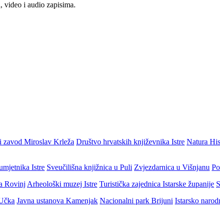
, video i audio zapisima.
i zavod Miroslav Krleža
Društvo hrvatskih književnika Istre
Natura His
umjetnika Istre
Sveučilišna knjižnica u Puli
Zvjezdarnica u Višnjanu
Po
ja Rovinj
Arheološki muzej Istre
Turistička zajednica Istarske županije
S
 Učka
Javna ustanova Kamenjak
Nacionalni park Brijuni
Istarsko narod