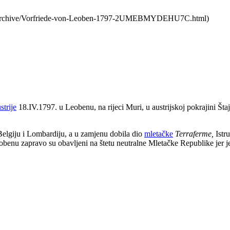
s.de/archive/Vorfriede-von-Leoben-1797-2UMEBMYDEHU7C.html)
strije
18.IV.1797. u Leobenu, na rijeci Muri, u austrijskoj pokrajini Štaj
Belgiju i Lombardiju, a u zamjenu dobila dio
mletačke
Terraferme,
Istru
benu zapravo su obavljeni na štetu neutralne Mletačke Republike jer 