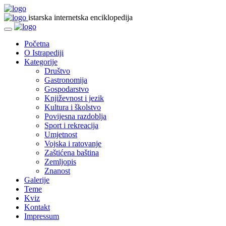
istarska internetska enciklopedija
Početna
O Istrapediji
Kategorije
Društvo
Gastronomija
Gospodarstvo
Književnost i jezik
Kultura i školstvo
Povijesna razdoblja
Sport i rekreacija
Umjetnost
Vojska i ratovanje
Zaštićena baština
Zemljopis
Znanost
Galerije
Teme
Kviz
Kontakt
Impressum