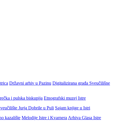
trica
Državni arhiv u Pazinu
Digitalizirana građa Sveučilišne
rečka i pulska biskupija
Etnografski muzej Istre
veučilište Jurja Dobrile u Puli
Sajam knjige u Istri
no kazalište
Melodije Istre i Kvarnera
Arhiva Glasa Istre