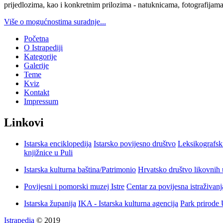
prijedlozima, kao i konkretnim prilozima - natuknicama, fotografijama
Više o mogućnostima suradnje...
Početna
O Istrapediji
Kategorije
Galerije
Teme
Kviz
Kontakt
Impressum
Linkovi
Istarska enciklopedija
Istarsko povijesno društvo
Leksikografsk
knjižnice u Puli
Istarska kulturna baština/Patrimonio
Hrvatsko društvo likovnih 
Povijesni i pomorski muzej Istre
Centar za povijesna istraživan
Istarska županija
IKA - Istarska kulturna agencija
Park prirode
Istrapedia
© 2019