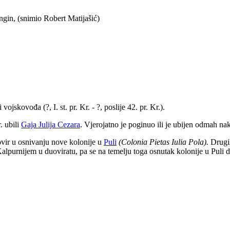
gin, (snimio Robert Matijašić)
i vojskovođa (?, I. st. pr. Kr. - ?, poslije 42. pr. Kr.).
. ubili
Gaja Julija Cezara
. Vjerojatno je poginuo ili je ubijen odmah nak
vir u osnivanju nove kolonije u
Puli
(Colonia Pietas Iulia Pola).
Drugih
alpurnijem u duoviratu, pa se na temelju toga osnutak kolonije u Puli dat