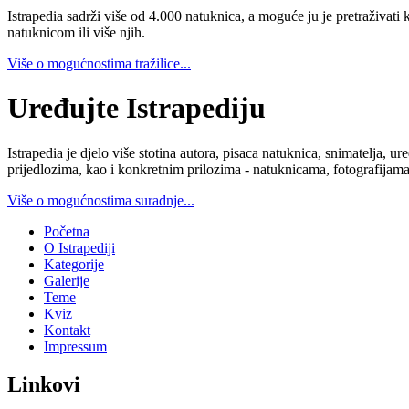
Istrapedia sadrži više od 4.000 natuknica, a moguće ju je pretraživati 
natuknicom ili više njih.
Više o mogućnostima tražilice...
Uređujte Istrapediju
Istrapedia je djelo više stotina autora, pisaca natuknica, snimatelja,
prijedlozima, kao i konkretnim prilozima - natuknicama, fotografijama
Više o mogućnostima suradnje...
Početna
O Istrapediji
Kategorije
Galerije
Teme
Kviz
Kontakt
Impressum
Linkovi