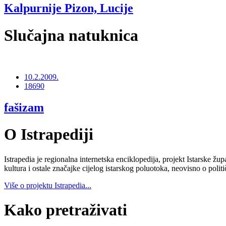
Kalpurnije Pizon, Lucije
Slučajna natuknica
10.2.2009.
18690
fašizam
O Istrapediji
Istrapedia je regionalna internetska enciklopedija, projekt Istarske žup
kultura i ostale značajke cijelog istarskog poluotoka, neovisno o poli
Više o projektu Istrapedia...
Kako pretraživati