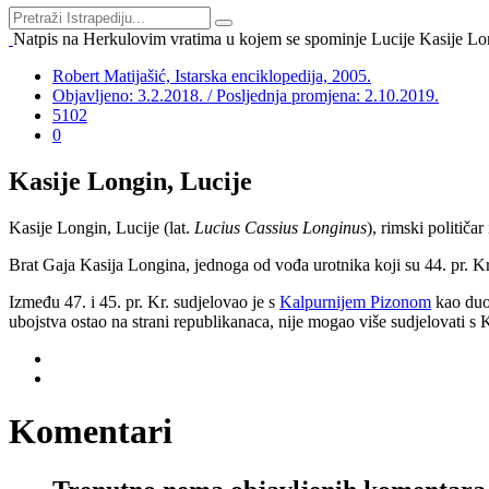
Natpis na Herkulovim vratima u kojem se spominje Lucije Kasije Lon
Robert Matijašić, Istarska enciklopedija, 2005.
Objavljeno: 3.2.2018. / Posljednja promjena: 2.10.2019.
5102
0
Kasije Longin, Lucije
Kasije Longin, Lucije (lat.
Lucius Cassius Longinus
), rimski političar 
Brat Gaja Kasija Longina, jednoga od vođa urotnika koji su 44. pr. Kr
Između 47. i 45. pr. Kr. sudjelovao je s
Kalpurnijem Pizonom
kao duo
ubojstva ostao na strani republikanaca, nije mogao više sudjelovati s K
Komentari