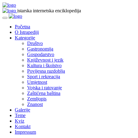
istarska internetska enciklopedija
Početna
O Istrapediji
Kategorije
Društvo
Gastronomija
Gospodarstvo
Književnost i jezik
Kultura i školstvo
Povijesna razdoblja
Sport i rekreacija
Umjetnost
Vojska i ratovanje
Zaštićena baština
Zemljopis
Znanost
Galerije
Teme
Kviz
Kontakt
Impressum