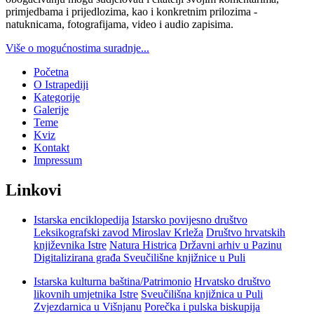
primjedbama i prijedlozima, kao i konkretnim prilozima -
natuknicama, fotografijama, video i audio zapisima.
Više o mogućnostima suradnje...
Početna
O Istrapediji
Kategorije
Galerije
Teme
Kviz
Kontakt
Impressum
Linkovi
Istarska enciklopedija
Istarsko povijesno društvo
Leksikografski zavod Miroslav Krleža
Društvo hrvatskih
književnika Istre
Natura Histrica
Državni arhiv u Pazinu
Digitalizirana građa Sveučilišne knjižnice u Puli
Istarska kulturna baština/Patrimonio
Hrvatsko društvo
likovnih umjetnika Istre
Sveučilišna knjižnica u Puli
Zvjezdarnica u Višnjanu
Porečka i pulska biskupija