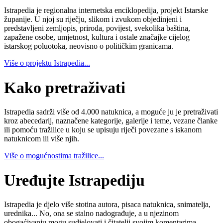
Istrapedia je regionalna internetska enciklopedija, projekt Istarske
županije. U njoj su riječju, slikom i zvukom objedinjeni i
predstavljeni zemljopis, priroda, povijest, svekolika baština,
zapažene osobe, umjetnost, kultura i ostale značajke cijelog
istarskog poluotoka, neovisno o političkim granicama.
Više o projektu Istrapedia...
Kako pretraživati
Istrapedia sadrži više od 4.000 natuknica, a moguće ju je pretraživati
kroz abecedarij, naznačene kategorije, galerije i teme, vezane članke
ili pomoću tražilice u koju se upisuju riječi povezane s iskanom
natuknicom ili više njih.
Više o mogućnostima tražilice...
Uređujte Istrapediju
Istrapedia je djelo više stotina autora, pisaca natuknica, snimatelja,
urednika... No, ona se stalno nadograđuje, a u njezinom
obogaćivanju mogu sudjelovati i čitatelji svojim komentarima,