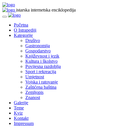
istarska internetska enciklopedija
Početna
O Istrapediji
Kategorije
Društvo
Gastronomija
Gospodarstvo
Književnost i jezik
Kultura i školstvo
Povijesna razdoblja
Sport i rekreacija
Umjetnost
Vojska i ratovanje
Zaštićena baština
Zemljopis
Znanost
Galerije
Teme
Kviz
Kontakt
Impressum