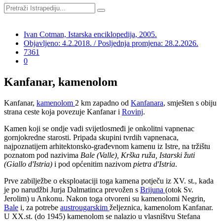
Ivan Cotman, Istarska enciklopedija, 2005.
Objavljeno: 4.2.2018. / Posljednja promjena: 28.2.2026.
7361
0
Kanfanar, kamenolom
Kanfanar,
kamenolom
2 km zapadno od
Kanfanara
, smješten s obiju
strana ceste koja povezuje Kanfanar i
Rovinj
.
Kamen koji se ondje vadi svijetlosmeđi je onkolitni vapnenac
gornjokredne starosti. Pripada skupini tvrdih vapnenaca,
najpoznatijem arhitektonsko-građevnom kamenu iz Istre, na tržištu
poznatom pod nazivima
Bale (Valle), Krška ruža, Istarski žuti
(Giallo d'Istria)
i pod općenitim nazivom
pietra d'Istria
.
Prve zabilježbe o eksploataciji toga kamena potječu iz XV. st., kada
je po narudžbi Jurja Dalmatinca prevožen s
Brijuna
(otok Sv.
Jerolim) u Ankonu. Nakon toga otvoreni su kamenolomi Negrin,
Bale
i, za potrebe
austrougarskim
željeznica, kamenolom Kanfanar.
U XX.st. (do 1945) kamenolom se nalazio u vlasništvu Stefana