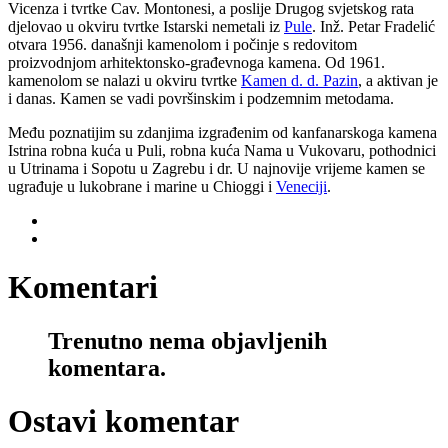
Vicenza i tvrtke Cav. Montonesi, a poslije Drugog svjetskog rata
djelovao u okviru tvrtke Istarski nemetali iz
Pule
. Inž. Petar Fradelić
otvara 1956. današnji kamenolom i počinje s redovitom
proizvodnjom arhitektonsko-građevnoga kamena. Od 1961.
kamenolom se nalazi u okviru tvrtke
Kamen d. d. Pazin
, a aktivan je
i danas. Kamen se vadi površinskim i podzemnim metodama.
Među poznatijim su zdanjima izgrađenim od kanfanarskoga kamena
Istrina robna kuća u Puli, robna kuća Nama u Vukovaru, pothodnici
u Utrinama i Sopotu u Zagrebu i dr. U najnovije vrijeme kamen se
ugrađuje u lukobrane i marine u Chioggi i
Veneciji
.
Komentari
Trenutno nema objavljenih
komentara.
Ostavi komentar