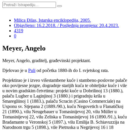
Milica Đilas, Istarska enciklopedija, 2005.
Objavljeno: 16.2.2018. / Posljednja promjena: 20.4.2023.
4319
0
Meyer, Angelo
Meyer, Angelo, graditelj, građevinski projektant.
Djelovao je u
Puli
od početka 1880-ih do I. svjetskog rata.
Projektirao je i izveo višestambene kuće i stambeno-poslovne palače
oko povijesne jezgre, dogradnje starijih kuća te obiteljske kuće i vile
u novim gradskim četvrtima: projekt kuće u Dobrilinoj 13 (1880.),
palaču Lugher u Laginjinoj 3 (1880.) i prigradnju krila u
Smaregliinoj 1 (1883.), palaču Scracin (Casino Commerciale) na
Usponu sv. Stjepana 2 (1889./90.), kuću Negovetich u Flanatičkoj
21 (1890.), vilu Neugebauer u Tomasinijevoj 20, vilu Müller u
Tomasinijevoj 22, vilu Zeliska u Tomasinijevoj 16 (1890./91.), kuću
Bradamante u Veronskoj 5 (1897.), vilu Emilija
B. Schiavuzzija na
Narodnom trgu 5 (1898.), vile Pietruska u Negrijevoj 16 i 18