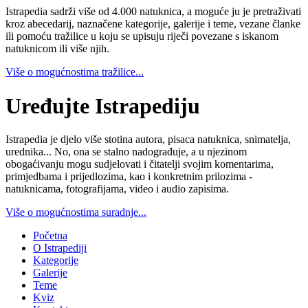
Istrapedia sadrži više od 4.000 natuknica, a moguće ju je pretraživati
kroz abecedarij, naznačene kategorije, galerije i teme, vezane članke
ili pomoću tražilice u koju se upisuju riječi povezane s iskanom
natuknicom ili više njih.
Više o mogućnostima tražilice...
Uređujte Istrapediju
Istrapedia je djelo više stotina autora, pisaca natuknica, snimatelja,
urednika... No, ona se stalno nadograđuje, a u njezinom
obogaćivanju mogu sudjelovati i čitatelji svojim komentarima,
primjedbama i prijedlozima, kao i konkretnim prilozima -
natuknicama, fotografijama, video i audio zapisima.
Više o mogućnostima suradnje...
Početna
O Istrapediji
Kategorije
Galerije
Teme
Kviz