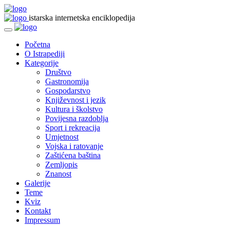
istarska internetska enciklopedija
Početna
O Istrapediji
Kategorije
Društvo
Gastronomija
Gospodarstvo
Književnost i jezik
Kultura i školstvo
Povijesna razdoblja
Sport i rekreacija
Umjetnost
Vojska i ratovanje
Zaštićena baština
Zemljopis
Znanost
Galerije
Teme
Kviz
Kontakt
Impressum