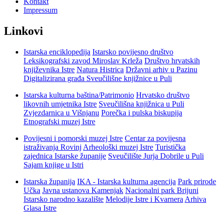
Kontakt
Impressum
Linkovi
Istarska enciklopedija
Istarsko povijesno društvo
Leksikografski zavod Miroslav Krleža
Društvo hrvatskih
književnika Istre
Natura Histrica
Državni arhiv u Pazinu
Digitalizirana građa Sveučilišne knjižnice u Puli
Istarska kulturna baština/Patrimonio
Hrvatsko društvo
likovnih umjetnika Istre
Sveučilišna knjižnica u Puli
Zvjezdarnica u Višnjanu
Porečka i pulska biskupija
Etnografski muzej Istre
Povijesni i pomorski muzej Istre
Centar za povijesna
istraživanja Rovinj
Arheološki muzej Istre
Turistička
zajednica Istarske županije
Sveučilište Jurja Dobrile u Puli
Sajam knjige u Istri
Istarska županija
IKA - Istarska kulturna agencija
Park prirode
Učka
Javna ustanova Kamenjak
Nacionalni park Brijuni
Istarsko narodno kazalište
Melodije Istre i Kvarnera
Arhiva
Glasa Istre