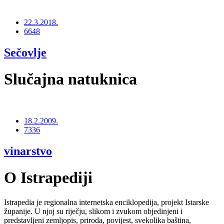
22.3.2018.
6648
Sečovlje
Slučajna natuknica
18.2.2009.
7336
vinarstvo
O Istrapediji
Istrapedia je regionalna internetska enciklopedija, projekt Istarske
županije. U njoj su riječju, slikom i zvukom objedinjeni i
predstavljeni zemljopis, priroda, povijest, svekolika baština,