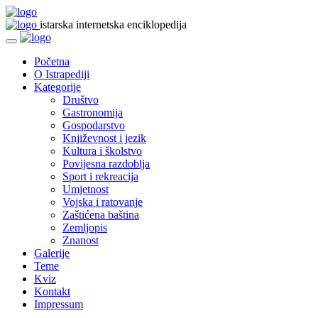
istarska internetska enciklopedija
Početna
O Istrapediji
Kategorije
Društvo
Gastronomija
Gospodarstvo
Književnost i jezik
Kultura i školstvo
Povijesna razdoblja
Sport i rekreacija
Umjetnost
Vojska i ratovanje
Zaštićena baština
Zemljopis
Znanost
Galerije
Teme
Kviz
Kontakt
Impressum