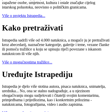
zapažene osobe, umjetnost, kultura i ostale značajke cijelog
istarskog poluotoka, neovisno o političkim granicama.
Više o projektu Istrapedia...
Kako pretraživati
Istrapedia sadrži više od 4.000 natuknica, a moguće ju je pretraživati
kroz abecedarij, naznačene kategorije, galerije i teme, vezane članke
ili pomoću tražilice u koju se upisuju riječi povezane s iskanom
natuknicom ili više njih.
Više o mogućnostima tražilice...
Uređujte Istrapediju
Istrapedia je djelo više stotina autora, pisaca natuknica, snimatelja,
urednika... No, ona se stalno nadograđuje, a u njezinom
obogaćivanju mogu sudjelovati i čitatelji svojim komentarima,
primjedbama i prijedlozima, kao i konkretnim prilozima -
natuknicama, fotografijama, video i audio zapisima.