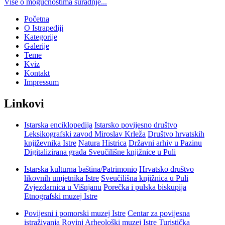
Više o mogućnostima suradnje...
Početna
O Istrapediji
Kategorije
Galerije
Teme
Kviz
Kontakt
Impressum
Linkovi
Istarska enciklopedija
Istarsko povijesno društvo
Leksikografski zavod Miroslav Krleža
Društvo hrvatskih
književnika Istre
Natura Histrica
Državni arhiv u Pazinu
Digitalizirana građa Sveučilišne knjižnice u Puli
Istarska kulturna baština/Patrimonio
Hrvatsko društvo
likovnih umjetnika Istre
Sveučilišna knjižnica u Puli
Zvjezdarnica u Višnjanu
Porečka i pulska biskupija
Etnografski muzej Istre
Povijesni i pomorski muzej Istre
Centar za povijesna
istraživanja Rovinj
Arheološki muzej Istre
Turistička