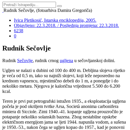
Rudnik Sečovlje, (fotoarhiva Damira Gregoriča)
Ivica Pletikosić, Istarska enciklopedija, 2005.
Objavljeno: 22.3.2018. / Posljednja promjena: 22.3.2018.
6238
0
Rudnik Sečovlje
Rudnik
Sečovlje
, rudnik crnog
ugljena
u sečovljanskoj dolini.
Ugljen se nalazi u dubini od 100 do 400 m. Debljina slojeva rijetko
je veća od 0,5 m, iako su najniži slojevi, koji leže neposredno na
krednom vapnencu, mjestimično debeli do 1 m, a ponegdje i do
nekoliko metara. Njegova je kalorična vrijednost 5.500 do 6.200
kcal.
Teren je prvi put petrografski istražen 1935., a eksploatacija ugljena
počela je pod okriljem tvrtke Arsa, Società anonima carbonifera
miniera di Sicciole. Zimi 1940.-41. kopanje ugljena prouzročilo je
potapanje nekoliko solanskih bazena. Zbog nestabilne opskrbe
električnom energijom jama se ljeti 1944. napunila vodom, a sušena
je 1950.-53., nakon čega se ugljen kopao do 1957., kad je ponovni