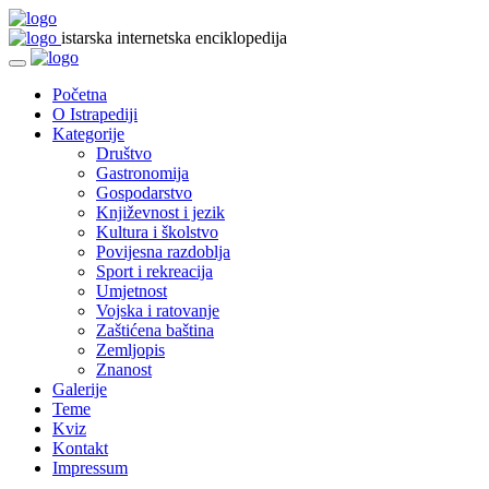
istarska internetska enciklopedija
Početna
O Istrapediji
Kategorije
Društvo
Gastronomija
Gospodarstvo
Književnost i jezik
Kultura i školstvo
Povijesna razdoblja
Sport i rekreacija
Umjetnost
Vojska i ratovanje
Zaštićena baština
Zemljopis
Znanost
Galerije
Teme
Kviz
Kontakt
Impressum