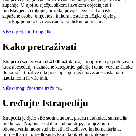
županije. U njoj su riječju, slikom i zvukom objedinjeni i
predstavljeni zemljopis, priroda, povijest, svekolika baština,
zapažene osobe, umjetnost, kultura i ostale značajke cijelog
istarskog poluotoka, neovisno o političkim granicama.
Više o projektu Istrapedia...
Kako pretraživati
Istrapedia sadrži više od 4.000 natuknica, a moguće ju je pretraživati
kroz abecedarij, naznačene kategorije, galerije i teme, vezane članke
ili pomoću tražilice u koju se upisuju riječi povezane s iskanom
natuknicom ili više njih.
Više o mogućnostima tražilice...
Uređujte Istrapediju
Istrapedia je djelo više stotina autora, pisaca natuknica, snimatelja,
urednika... No, ona se stalno nadograđuje, a u njezinom
obogaćivanju mogu sudjelovati i čitatelji svojim komentarima,
primjedbama i prijedlozima, kao i konkretnim prilozima -