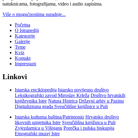
natuknicama, fotografijama, video i audio zapisima.
Više o mogućnostima suradnje...
Početna
O Istrapediji
Kategorije
Galerije
Teme
Kviz
Kontakt
Impressum
Linkovi
Istarska enciklopedija
Istarsko povijesno društvo
Leksikografski zavod Miroslav Krleža
Društvo hrvatskih
književnika Istre
Natura Histrica
Državni arhiv u Pazinu
Digitalizirana građa Sveučilišne knjižnice u Puli
Istarska kulturna baština/Patrimonio
Hrvatsko društvo
likovnih umjetnika Istre
Sveučilišna knjižnica u Puli
Zvjezdarnica u Višnjanu
Porečka i pulska biskupija
Etnografski muzej Istre