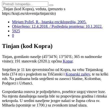
Tinjan (kod Kopra), veduta, (preuzeto s
https://kraji.eu/slovenija/tinjan/slo)
Mirjam Požeš, R., Istarska enciklopedija, 2005.
Objavljeno: 12.4.2018. / Posljednja promjena: 10.1.2022.
5925
0
Tinjan (kod Kopra)
Tinjan, gomilasto naselje (45°34′N; 13°50′E; 365 m nadmorske
visine); 191 stanovnik (2020.); općina
Kopar
.
Smješten je 11 km sjeveroistočno od Kopra, na vrhu Tinjanskog
brda (374 m) s pogledom na Tršćanski i
Koparski zaljev
, te na krški
rub. Na padinama brda smješteni su zaseoci Slatine, Kolombar,
Podgorci i Urbanci.
Gospodarska osnova je poljodjelstvo, posebice uzgoj vinove loze.
Na mjestu današnjega naselja bile su prapovijesna gradina i rimska
nekropola. U sredini naseljene jezgre nalazi se župna crkva sv.
Mihaela (spominje se 1700.) sa zvonikom iznad ulaza.