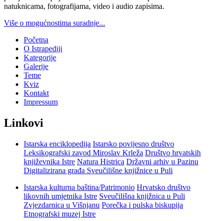
natuknicama, fotografijama, video i audio zapisima.
Više o mogućnostima suradnje...
Početna
O Istrapediji
Kategorije
Galerije
Teme
Kviz
Kontakt
Impressum
Linkovi
Istarska enciklopedija
Istarsko povijesno društvo
Leksikografski zavod Miroslav Krleža
Društvo hrvatskih
književnika Istre
Natura Histrica
Državni arhiv u Pazinu
Digitalizirana građa Sveučilišne knjižnice u Puli
Istarska kulturna baština/Patrimonio
Hrvatsko društvo
likovnih umjetnika Istre
Sveučilišna knjižnica u Puli
Zvjezdarnica u Višnjanu
Porečka i pulska biskupija
Etnografski muzej Istre