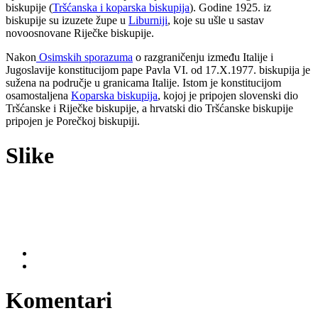
biskupije (
Tršćanska i koparska biskupija
). Godine 1925. iz
biskupije su izuzete župe u
Liburniji
, koje su ušle u sastav
novoosnovane Riječke biskupije.
Nakon
Osimskih sporazuma
o razgraničenju između Italije i
Jugoslavije konstitucijom pape Pavla VI. od 17.X.1977. biskupija je
sužena na područje u granicama Italije. Istom je konstitucijom
osamostaljena
Koparska biskupija
, kojoj je pripojen slovenski dio
Tršćanske i Riječke biskupije, a hrvatski dio Tršćanske biskupije
pripojen je Porečkoj biskupiji.
Slike
Komentari