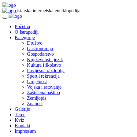
istarska internetska enciklopedija
Početna
O Istrapediji
Kategorije
Društvo
Gastronomija
Gospodarstvo
Književnost i jezik
Kultura i školstvo
Povijesna razdoblja
Sport i rekreacija
Umjetnost
Vojska i ratovanje
Zaštićena baština
Zemljopis
Znanost
Galerije
Teme
Kviz
Kontakt
Impressum