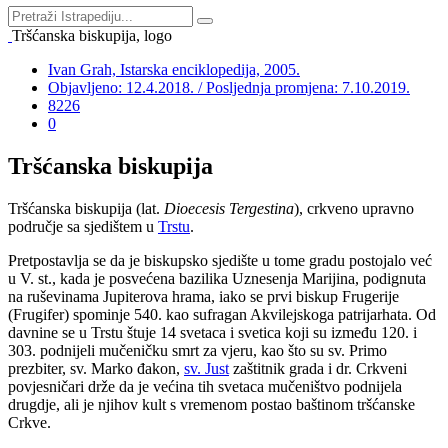
Tršćanska biskupija, logo
Ivan Grah, Istarska enciklopedija, 2005.
Objavljeno: 12.4.2018. / Posljednja promjena: 7.10.2019.
8226
0
Tršćanska biskupija
Tršćanska biskupija (lat.
Dioecesis Tergestina
), crkveno upravno
područje sa sjedištem u
Trstu
.
Pretpostavlja se da je biskupsko sjedište u tome gradu postojalo već
u V. st., kada je posvećena bazilika Uznesenja Marijina, podignuta
na ruševinama Jupiterova hrama, iako se prvi biskup Frugerije
(Frugifer) spominje 540. kao sufragan Akvilejskoga patrijarhata. Od
davnine se u Trstu štuje 14 svetaca i svetica koji su između 120. i
303. podnijeli mučeničku smrt za vjeru, kao što su sv. Primo
prezbiter, sv. Marko đakon,
sv. Just
zaštitnik grada i dr. Crkveni
povjesničari drže da je većina tih svetaca mučeništvo podnijela
drugdje, ali je njihov kult s vremenom postao baštinom tršćanske
Crkve.