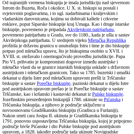
Od najranijih vremena biskupija je imala jurisdikciju nad sjevernom
Istrom do Buzeta, Roča i okolice. U X. st. biskupi su postali i
svjetovnim poglavarima, i to ugl. nadarbinama i kraljevskim i
vladarskim darovnicama, kojima su dobivali kaštele i crkvene
enklave, poput Siparske biskupije kraj Umaga. Kao i druge istarske
biskupije, povremeno je pripadala
Akvilejskom patrijarhatu
,
povremeno patrijarhatu u Gradu, sve do 1180., kada je ušla u sastav
Akvilejskoga patrijarhata. U srednjem vijeku
Mletačka Republika
proširila je državnu granicu u unutrašnju Istru i time je dio biskupije
potpao pod mletačku upravu, što je biskupima osobito u XVII. i
XVIII. st. otežavalo i onemogućivalo provedbu jurisdikcije. Papa
Pio VI. prihvatio je kompromisni dogovor između austrijske i
mletačke vlasti da se granice istarskih biskupija usklade s državnom
austrijskom i mletačkom granicom. Tako su 1785. buzetski i umaški
dekanat u dijelu Istre pod mletačkom upravom prešli iz Tršćanske
biskupije u sastav
Porečke biskupije
, pazinski dekanat u dijelu Istre
pod austrijskom upravom prešao je iz Porečke biskupije u sastav
Tršćanske, kao i kršanski i kastavski dekanat iz
Pulske biskupije
.
Jozefinskim preuređenjem biskupijâ 1788. ukinute su
Pićanska
i
Tršćanska biskupija, a njihovo je područje uključeno u
novoosnovanu Gradiškansku biskupiju (Gradisca u Furlaniji).
Nakon smrti cara Josipa II. ukinuta je Gradiškanska biskupija te
1791. ponovno uspostavljena Tršćanska biskupija, kojoj je pripojeno
područje bivše Pićanske i dio Pulske biskupije pod austrijskom
upravom, a 1828. također područje tada ukinute Novigradske