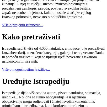
županije. U njoj su riječju, slikom i zvukom objedinjeni i
predstavljeni zemljopis, priroda, povijest, svekolika baština,
zapažene osobe, umjetnost, kultura i ostale značajke cijelog
istarskog poluotoka, neovisno o političkim granicama.
Više o projektu Istrapedia...
Kako pretraživati
Istrapedia sadrži više od 4.000 natuknica, a moguće ju je pretraživati
kroz abecedarij, naznačene kategorije, galerije i teme, vezane članke
ili pomoću tražilice u koju se upisuju riječi povezane s iskanom
natuknicom ili više njih.
Više o mogućnostima tražilice...
Uređujte Istrapediju
Istrapedia je djelo više stotina autora, pisaca natuknica, snimatelja,
urednika... No, ona se stalno nadograđuje, a u njezinom
obogaćivanju mogu sudjelovati i čitatelji svojim komentarima,
primjedbama i prijedlozima, kao i konkretnim prilozima -