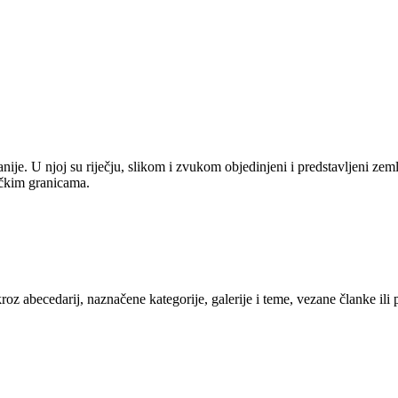
anije. U njoj su riječju, slikom i zvukom objedinjeni i predstavljeni zem
tičkim granicama.
kroz abecedarij, naznačene kategorije, galerije i teme, vezane članke ili