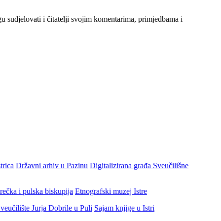
gu sudjelovati i čitatelji svojim komentarima, primjedbama i
trica
Državni arhiv u Pazinu
Digitalizirana građa Sveučilišne
rečka i pulska biskupija
Etnografski muzej Istre
veučilište Jurja Dobrile u Puli
Sajam knjige u Istri