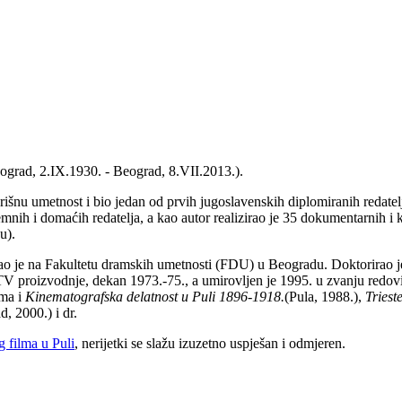
Beograd, 2.IX.1930. - Beograd, 8.VII.2013.).
išnu umetnost i bio jedan od prvih jugoslavenskih diplomiranih redatel
zemnih i domaćih redatelja, a kao autor realizirao je 35 dokumentarnih 
u).
vao je na Fakultetu dramskih umetnosti (FDU) u Beogradu. Doktorirao 
 proizvodnje, dekan 1973.-75., a umirovljen je 1995. u zvanju redovitog
ima i
Kinematografska delatnost u Puli 1896-1918.
(Pula, 1988.),
Triest
, 2000.) i dr.
g filma u Puli
, nerijetki se slažu izuzetno uspješan i odmjeren.