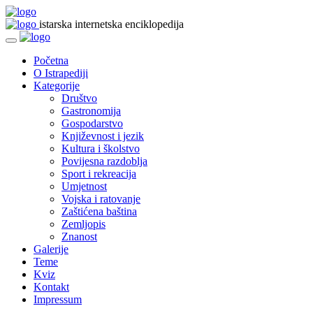
istarska internetska enciklopedija
Početna
O Istrapediji
Kategorije
Društvo
Gastronomija
Gospodarstvo
Književnost i jezik
Kultura i školstvo
Povijesna razdoblja
Sport i rekreacija
Umjetnost
Vojska i ratovanje
Zaštićena baština
Zemljopis
Znanost
Galerije
Teme
Kviz
Kontakt
Impressum