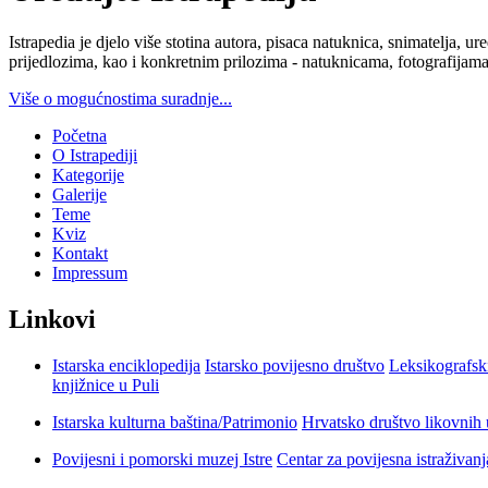
Istrapedia je djelo više stotina autora, pisaca natuknica, snimatelja,
prijedlozima, kao i konkretnim prilozima - natuknicama, fotografijama
Više o mogućnostima suradnje...
Početna
O Istrapediji
Kategorije
Galerije
Teme
Kviz
Kontakt
Impressum
Linkovi
Istarska enciklopedija
Istarsko povijesno društvo
Leksikografsk
knjižnice u Puli
Istarska kulturna baština/Patrimonio
Hrvatsko društvo likovnih 
Povijesni i pomorski muzej Istre
Centar za povijesna istraživan