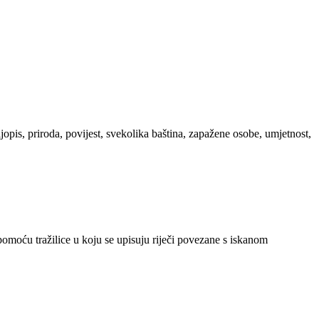
ljopis, priroda, povijest, svekolika baština, zapažene osobe, umjetnost,
 pomoću tražilice u koju se upisuju riječi povezane s iskanom