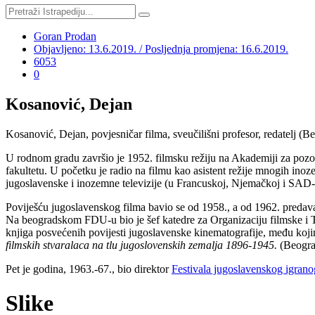
Goran Prodan
Objavljeno: 13.6.2019. / Posljednja promjena: 16.6.2019.
6053
0
Kosanović, Dejan
Kosanović, Dejan, povjesničar filma, sveučilišni profesor, redatelj (
U rodnom gradu završio je 1952. filmsku režiju na Akademiji za pozor
fakultetu. U početku je radio na filmu kao asistent režije mnogih ino
jugoslavenske i inozemne televizije (u Francuskoj, Njemačkoj i SAD-
Poviješću jugoslavenskog filma bavio se od 1958., a od 1962. preda
Na beogradskom FDU-u bio je šef katedre za Organizaciju filmske i TV
knjiga posvećenih povijesti jugoslavenske kinematografije, među koj
filmskih stvaralaca na tlu jugoslovenskih zemalja 1896-1945.
(Beograd
Pet je godina, 1963.-67., bio direktor
Festivala jugoslavenskog igrano
Slike