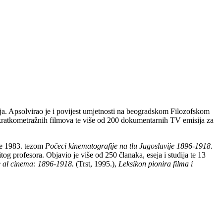
ja. Apsolvirao je i povijest umjetnosti na beogradskom Filozofskom
i kratkometražnih filmova te više od 200 dokumentarnih TV emisija za
je 1983. tezom
Počeci kinematografije na tlu Jugoslavije 1896-1918
.
 profesora. Objavio je više od 250 članaka, eseja i studija te 13
e al cinema: 1896-1918.
(Trst, 1995.),
Leksikon pionira filma i