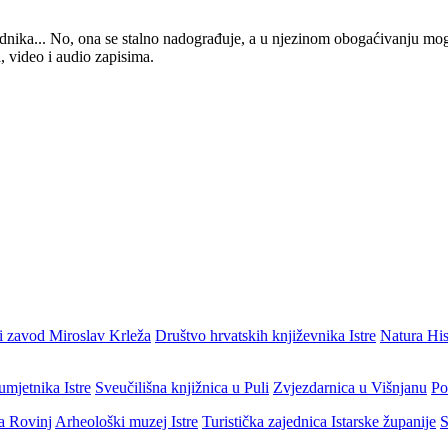
 urednika... No, ona se stalno nadograđuje, a u njezinom obogaćivanju mo
, video i audio zapisima.
i zavod Miroslav Krleža
Društvo hrvatskih književnika Istre
Natura His
umjetnika Istre
Sveučilišna knjižnica u Puli
Zvjezdarnica u Višnjanu
Po
ja Rovinj
Arheološki muzej Istre
Turistička zajednica Istarske županije
S