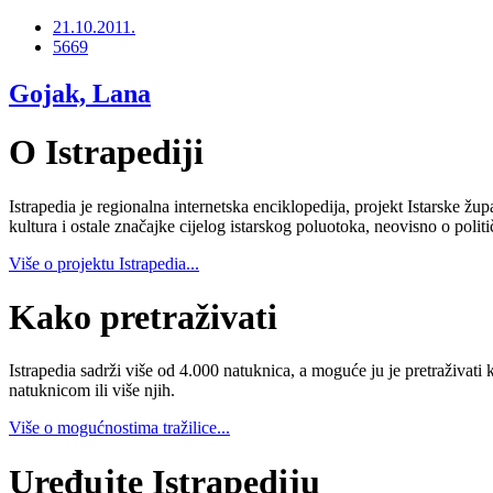
21.10.2011.
5669
Gojak, Lana
O Istrapediji
Istrapedia je regionalna internetska enciklopedija, projekt Istarske žup
kultura i ostale značajke cijelog istarskog poluotoka, neovisno o poli
Više o projektu Istrapedia...
Kako pretraživati
Istrapedia sadrži više od 4.000 natuknica, a moguće ju je pretraživati 
natuknicom ili više njih.
Više o mogućnostima tražilice...
Uređujte Istrapediju