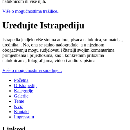
natuknicom ili više njih.
Više o mogućnostima tražilice...
Uređujte Istrapediju
Istrapedia je djelo više stotina autora, pisaca natuknica, snimatelja,
urednika... No, ona se stalno nadograđuje, a u njezinom
obogaćivanju mogu sudjelovati i čitatelji svojim komentarima,
primjedbama i prijedlozima, kao i konkretnim prilozima -
natuknicama, fotografijama, video i audio zapisima.
Više o mogućnostima suradnje...
Početna
O Istrapediji
Kategorije
Galerije
Teme
Kviz
Kontakt
Impressum
Linkovi