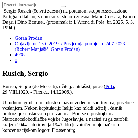
Sergio Rusich (četvrti zdesna) na poratnom skupu Associazione
Partigiani Italiani, s njim su za stolom zdesna: Mario Cossara, Bruno
Dagri i Dino Benussi, (presnimak iz L'Arena di Pola, br. 2825, 5. 3.
1994.)
Goran Prodan
Objavljeno: 13.6.2019. / Posljednja promjena: 24.7.2023.
(Robert Matijašić, Goran Prodan)
4998
0
Rusich, Sergio
Rusich, Sergio (de Moscati), učitelj, antifašist, pisac (
Pula
,
29.VIII.1920. - Firenca, 14.I.2006.).
U rodnom gradu u mladosti se bavio vodenim sportovima, posebice
veslanjem. Nakon kapitulacije Italije kao mladi učitelj i časnik
pridružuje se istarskim partizanima. Bori se u postrojbama
Narodnooslobodilačke vojske Jugoslavije, a nacisti su ga zarobili
krajem 1944. i do travnja 1945. bio je zatočen u njemačkom
koncentracijskom logoru Flossenbürg.