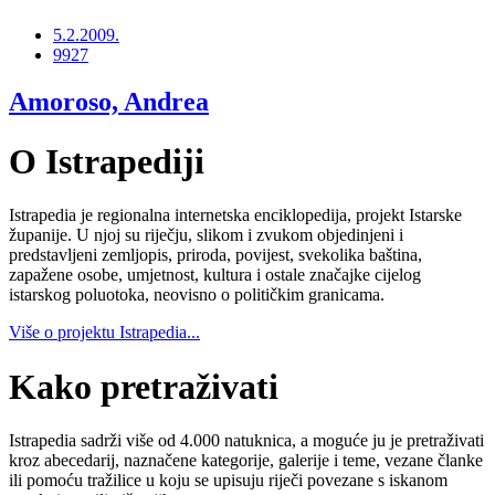
5.2.2009.
9927
Amoroso, Andrea
O Istrapediji
Istrapedia je regionalna internetska enciklopedija, projekt Istarske
županije. U njoj su riječju, slikom i zvukom objedinjeni i
predstavljeni zemljopis, priroda, povijest, svekolika baština,
zapažene osobe, umjetnost, kultura i ostale značajke cijelog
istarskog poluotoka, neovisno o političkim granicama.
Više o projektu Istrapedia...
Kako pretraživati
Istrapedia sadrži više od 4.000 natuknica, a moguće ju je pretraživati
kroz abecedarij, naznačene kategorije, galerije i teme, vezane članke
ili pomoću tražilice u koju se upisuju riječi povezane s iskanom