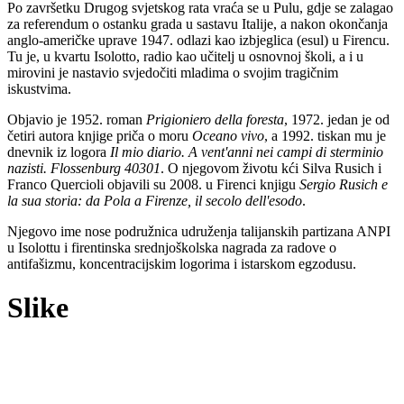
Po završetku Drugog svjetskog rata vraća se u Pulu, gdje se zalagao
za referendum o ostanku grada u sastavu Italije, a nakon okončanja
anglo-američke uprave 1947. odlazi kao izbjeglica (esul) u Firencu.
Tu je, u kvartu Isolotto, radio kao učitelj u osnovnoj školi, a i u
mirovini je nastavio svjedočiti mladima o svojim tragičnim
iskustvima.
Objavio je 1952. roman
Prigioniero della foresta
, 1972. jedan je od
četiri autora knjige priča o moru
Oceano vivo
, a 1992. tiskan mu je
dnevnik iz logora
Il mio diario. A vent'anni nei campi di sterminio
nazisti. Flossenburg 40301
. O njegovom životu kći Silva Rusich i
Franco Quercioli objavili su 2008. u Firenci knjigu
Sergio Rusich e
la sua storia: da Pola a Firenze, il secolo dell'esodo
.
Njegovo ime nose podružnica udruženja talijanskih partizana ANPI
u Isolottu i firentinska srednjoškolska nagrada za radove o
antifašizmu, koncentracijskim logorima i istarskom egzodusu.
Slike