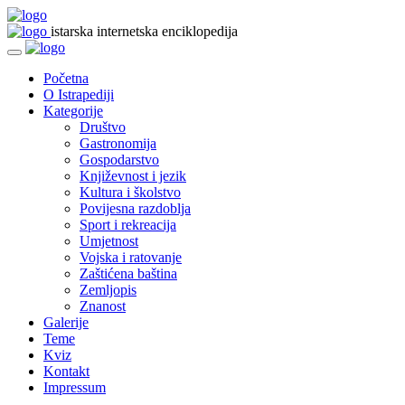
istarska internetska enciklopedija
Početna
O Istrapediji
Kategorije
Društvo
Gastronomija
Gospodarstvo
Književnost i jezik
Kultura i školstvo
Povijesna razdoblja
Sport i rekreacija
Umjetnost
Vojska i ratovanje
Zaštićena baština
Zemljopis
Znanost
Galerije
Teme
Kviz
Kontakt
Impressum