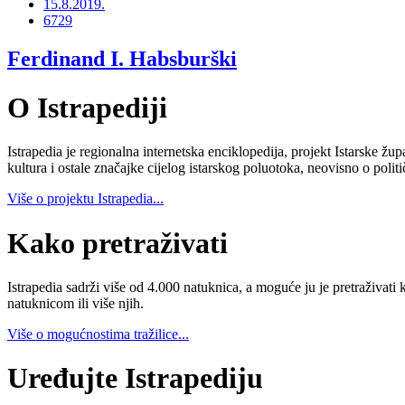
15.8.2019.
6729
Ferdinand I. Habsburški
O Istrapediji
Istrapedia je regionalna internetska enciklopedija, projekt Istarske žup
kultura i ostale značajke cijelog istarskog poluotoka, neovisno o poli
Više o projektu Istrapedia...
Kako pretraživati
Istrapedia sadrži više od 4.000 natuknica, a moguće ju je pretraživati 
natuknicom ili više njih.
Više o mogućnostima tražilice...
Uređujte Istrapediju