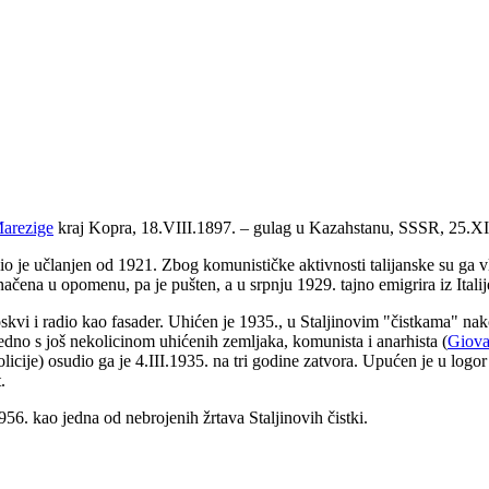
arezige
kraj Kopra, 18.VIII.1897. – gulag u Kazahstanu, SSSR, 25.XI
io je učlanjen od 1921. Zbog komunističke aktivnosti talijanske su ga vl
čena u opomenu, pa je pušten, a u srpnju 1929. tajno emigrira iz Italij
oskvi i radio kao fasader. Uhićen je 1935., u Staljinovim "čistkama" n
edno s još nekolicinom uhićenih zemljaka, komunista i anarhista (
Giova
licije) osudio ga je 4.III.1935. na tri godine zatvora. Upućen je u log
.
6. kao jedna od nebrojenih žrtava Staljinovih čistki.