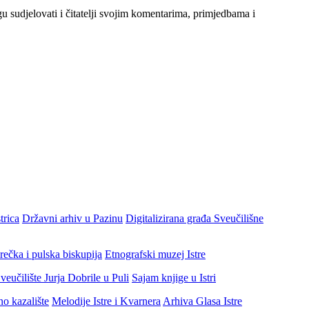
gu sudjelovati i čitatelji svojim komentarima, primjedbama i
trica
Državni arhiv u Pazinu
Digitalizirana građa Sveučilišne
rečka i pulska biskupija
Etnografski muzej Istre
veučilište Jurja Dobrile u Puli
Sajam knjige u Istri
no kazalište
Melodije Istre i Kvarnera
Arhiva Glasa Istre