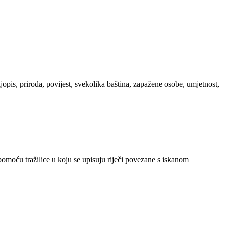
ljopis, priroda, povijest, svekolika baština, zapažene osobe, umjetnost,
 pomoću tražilice u koju se upisuju riječi povezane s iskanom