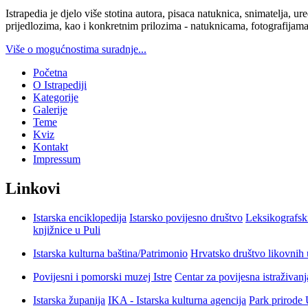
Istrapedia je djelo više stotina autora, pisaca natuknica, snimatelja,
prijedlozima, kao i konkretnim prilozima - natuknicama, fotografijama
Više o mogućnostima suradnje...
Početna
O Istrapediji
Kategorije
Galerije
Teme
Kviz
Kontakt
Impressum
Linkovi
Istarska enciklopedija
Istarsko povijesno društvo
Leksikografsk
knjižnice u Puli
Istarska kulturna baština/Patrimonio
Hrvatsko društvo likovnih 
Povijesni i pomorski muzej Istre
Centar za povijesna istraživan
Istarska županija
IKA - Istarska kulturna agencija
Park prirode