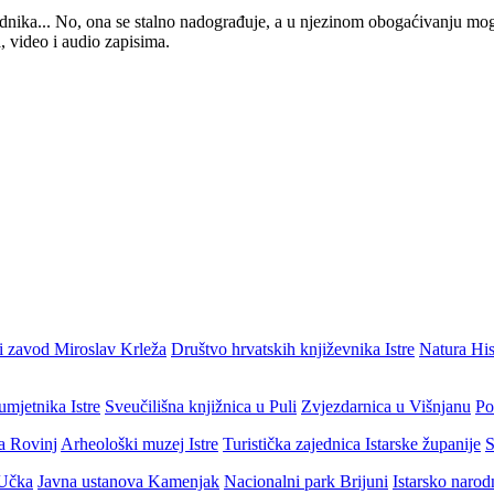
 urednika... No, ona se stalno nadograđuje, a u njezinom obogaćivanju mo
, video i audio zapisima.
i zavod Miroslav Krleža
Društvo hrvatskih književnika Istre
Natura His
umjetnika Istre
Sveučilišna knjižnica u Puli
Zvjezdarnica u Višnjanu
Po
ja Rovinj
Arheološki muzej Istre
Turistička zajednica Istarske županije
S
 Učka
Javna ustanova Kamenjak
Nacionalni park Brijuni
Istarsko narod