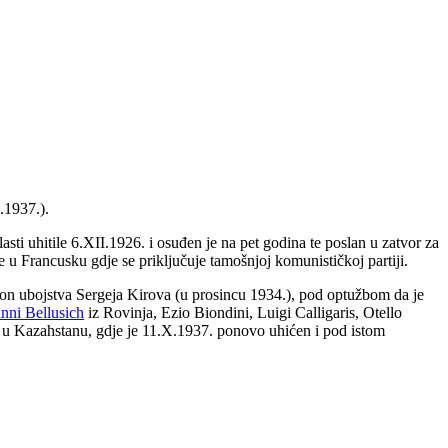
.1937.).
asti uhitile 6.XII.1926. i osuđen je na pet godina te poslan u zatvor za
e u Francusku gdje se priključuje tamošnjoj komunističkoj partiji.
akon ubojstva Sergeja Kirova (u prosincu 1934.), pod optužbom da je
nni Bellusich
iz Rovinja, Ezio Biondini, Luigi Calligaris, Otello
or u Kazahstanu, gdje je 11.X.1937. ponovo uhićen i pod istom