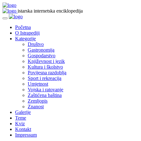
istarska internetska enciklopedija
Početna
O Istrapediji
Kategorije
Društvo
Gastronomija
Gospodarstvo
Književnost i jezik
Kultura i školstvo
Povijesna razdoblja
Sport i rekreacija
Umjetnost
Vojska i ratovanje
Zaštićena baština
Zemljopis
Znanost
Galerije
Teme
Kviz
Kontakt
Impressum