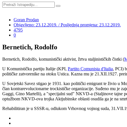
Goran Prodan
Objavljeno: 23.12.2019. / Posljednja promjena: 23.12.2019.
4795
0
Bernetich, Rodolfo
Bernetich, Rodolfo, komunistički aktivist, žrtva staljinističkih čistki (
M
U Komunističku partiju Italije (KPI,
Partito Comunista d'Italia
, PCI) b
političke zatvorenike na otoku Ustica. Kazna mu je 21.XII.1927. preina
U Sovjetski Savez stigao je 1931. kao politički emigrant te živio u M
član kontrarevolucionarne trockističke organizacije. Suđeno mu je zaj
Gaggi, Gino Martelli), a "specijalni sud" NKVD-a (Staljinove tajne po
optužbom NKVD-ova trojka Aktjubinske oblasti osudila ga je na smrt
Rehabilitiran je u SSSR-u, odlukom Vrhovnog vojnog suda, 31.VII.195