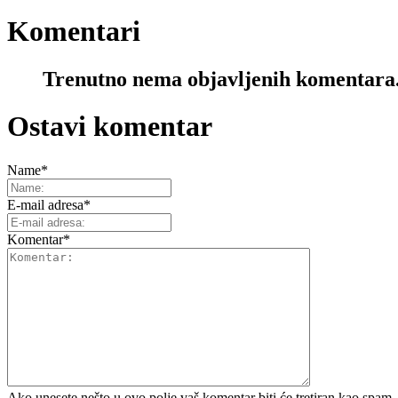
Komentari
Trenutno nema objavljenih komentara
Ostavi komentar
Name
*
E-mail adresa
*
Komentar
*
Ako unesete nešto u ovo polje vaš komentar biti će tretiran kao spam