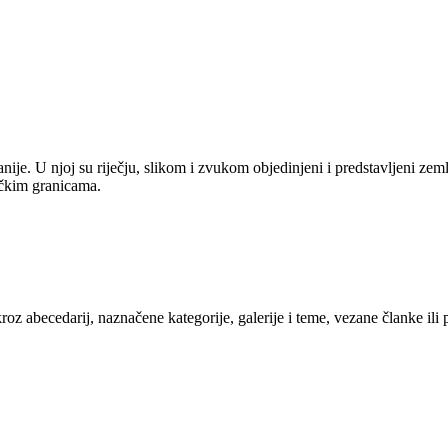
anije. U njoj su riječju, slikom i zvukom objedinjeni i predstavljeni zem
tičkim granicama.
kroz abecedarij, naznačene kategorije, galerije i teme, vezane članke ili