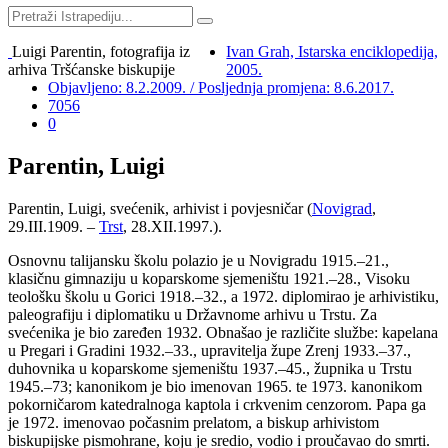
Luigi Parentin, fotografija iz
Ivan Grah, Istarska enciklopedija,
arhiva Tršćanske biskupije
2005.
Objavljeno: 8.2.2009. / Posljednja promjena: 8.6.2017.
7056
0
Parentin, Luigi
Parentin, Luigi, svećenik, arhivist i povjesničar (
Novigrad
,
29.III.1909. –
Trst
, 28.XII.1997.).
Osnovnu talijansku školu polazio je u Novigradu 1915.–21.,
klasičnu gimnaziju u koparskome sjemeništu 1921.–28., Visoku
teološku školu u Gorici 1918.–32., a 1972. diplomirao je arhivistiku,
paleografiju i diplomatiku u Državnome arhivu u Trstu. Za
svećenika je bio zaređen 1932. Obnašao je različite službe: kapelana
u Pregari i Gradini 1932.–33., upravitelja župe Zrenj 1933.–37.,
duhovnika u koparskome sjemeništu 1937.–45., župnika u Trstu
1945.–73; kanonikom je bio imenovan 1965. te 1973. kanonikom
pokorničarom katedralnoga kaptola i crkvenim cenzorom. Papa ga
je 1972. imenovao počasnim prelatom, a biskup arhivistom
biskupijske pismohrane, koju je sredio, vodio i proučavao do smrti.