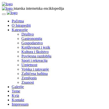
istarska internetska enciklopedija
Početna
O Istrapediji
Kategorije
Društvo
Gastronomija
Gospodarstvo
Književnost i jezik
Kultura i školstvo
Povijesna razdoblja
Sport i rekreacija
Umjetnost
Vojska i ratovanje
Zaštićena baština
Zemljopis
Znanost
Galerije
Teme
Kviz
Kontakt
Impressum