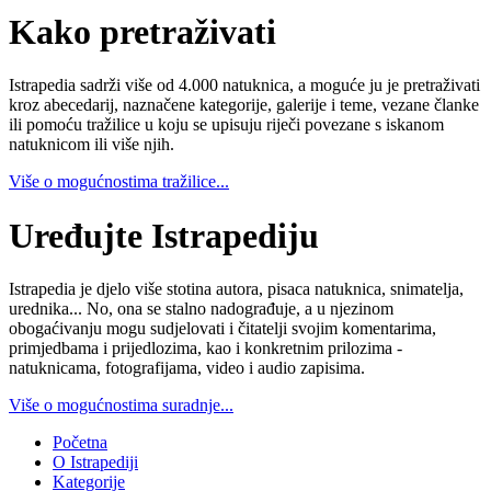
Kako pretraživati
Istrapedia sadrži više od 4.000 natuknica, a moguće ju je pretraživati
kroz abecedarij, naznačene kategorije, galerije i teme, vezane članke
ili pomoću tražilice u koju se upisuju riječi povezane s iskanom
natuknicom ili više njih.
Više o mogućnostima tražilice...
Uređujte Istrapediju
Istrapedia je djelo više stotina autora, pisaca natuknica, snimatelja,
urednika... No, ona se stalno nadograđuje, a u njezinom
obogaćivanju mogu sudjelovati i čitatelji svojim komentarima,
primjedbama i prijedlozima, kao i konkretnim prilozima -
natuknicama, fotografijama, video i audio zapisima.
Više o mogućnostima suradnje...
Početna
O Istrapediji
Kategorije