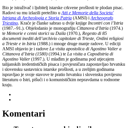
Bio je istraživač i ljubitelj istarske crkvene prošlosti te plodan pisac.
Radovi su mu izlazili pretežito u
Atti e Memorie della Societa'
Istriana di Archeologia e Storia Patria
(AMSI) i
Archeografo
Triestino
. Kraće je članke sabrao u dvije knjige
Incontri con l’Istria
(1987.–91.). Objelodanio je monografiju
Cittanova d’Istria
(1974.)
te
Memorie e cenni storici su Daila
(1970.),
Regesto di 85
documenti inediti dell’archivio capitolare di Trieste, Ordini religiosi
a Trieste e in Istria
(1988.) i mnoge druge manje radove. U ediciji
AMSI objavio je i radove
La visita apostolica di Agostino Valier a
Cittanova d’Istria (1580)
(1994.) te
La visita a Capodistria di
Agostino Valier
(1997.). U mlađim je godinama pod utjecajem
talijanskih iredentističkih pisaca i povjesničara zapostavljao hrvatsku
i slovensku sastavnicu istarske prošlosti, a u zrelijim godinama
ispravljao je svoje stavove te pratio hrvatsku i slovensku povijesnu
literaturu o Istri, pišući i o komunističkim nepravdama u rodnome
kraju.
Komentari