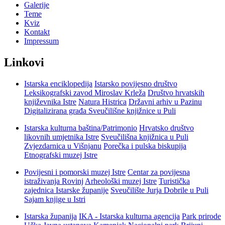
Galerije
Teme
Kviz
Kontakt
Impressum
Linkovi
Istarska enciklopedija
Istarsko povijesno društvo
Leksikografski zavod Miroslav Krleža
Društvo hrvatskih
književnika Istre
Natura Histrica
Državni arhiv u Pazinu
Digitalizirana građa Sveučilišne knjižnice u Puli
Istarska kulturna baština/Patrimonio
Hrvatsko društvo
likovnih umjetnika Istre
Sveučilišna knjižnica u Puli
Zvjezdarnica u Višnjanu
Porečka i pulska biskupija
Etnografski muzej Istre
Povijesni i pomorski muzej Istre
Centar za povijesna
istraživanja Rovinj
Arheološki muzej Istre
Turistička
zajednica Istarske županije
Sveučilište Jurja Dobrile u Puli
Sajam knjige u Istri
Istarska županija
IKA - Istarska kulturna agencija
Park prirode