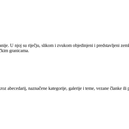
anije. U njoj su riječju, slikom i zvukom objedinjeni i predstavljeni zem
tičkim granicama.
kroz abecedarij, naznačene kategorije, galerije i teme, vezane članke ili