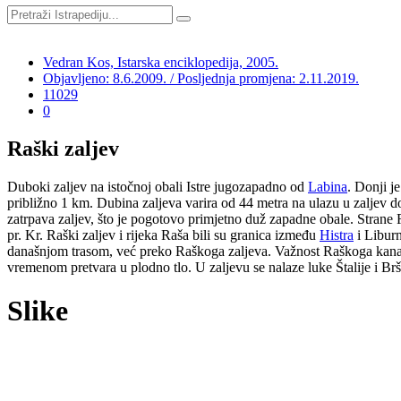
Vedran Kos, Istarska enciklopedija, 2005.
Objavljeno: 8.6.2009. / Posljednja promjena: 2.11.2019.
11029
0
Raški zaljev
Duboki zaljev na istočnoj obali Istre jugozapadno od
Labina
. Donji j
približno 1 km. Dubina zaljeva varira od 44 metra na ulazu u zaljev 
zatrpava zaljev, što je pogotovo primjetno duž zapadne obale. Stran
pr. Kr. Raški zaljev i rijeka Raša bili su granica između
Histra
i Liburn
današnjom trasom, već preko Raškoga zaljeva. Važnost Raškoga kanala r
vremenom pretvara u plodno tlo. U zaljevu se nalaze luke Štalije i
Slike