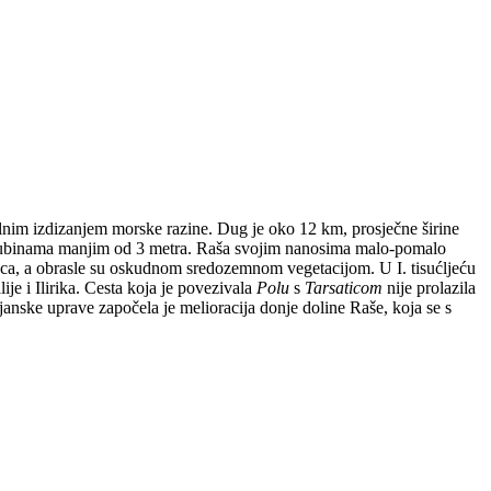
jalnim izdizanjem morske razine. Dug je oko 12 km, prosječne širine
e s dubinama manjim od 3 metra. Raša svojim nanosima malo-pomalo
nca, a obrasle su oskudnom sredozemnom vegetacijom. U I. tisućljeću
e i Ilirika. Cesta koja je povezivala
Polu
s
Tarsaticom
nije prolazila
anske uprave započela je melioracija donje doline Raše, koja se s