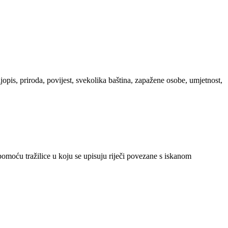
ljopis, priroda, povijest, svekolika baština, zapažene osobe, umjetnost,
 pomoću tražilice u koju se upisuju riječi povezane s iskanom