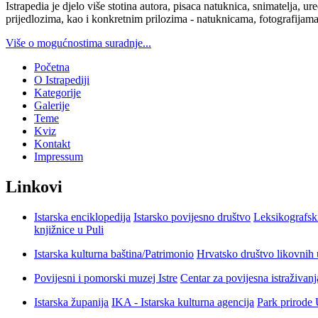
Istrapedia je djelo više stotina autora, pisaca natuknica, snimatelja,
prijedlozima, kao i konkretnim prilozima - natuknicama, fotografijama
Više o mogućnostima suradnje...
Početna
O Istrapediji
Kategorije
Galerije
Teme
Kviz
Kontakt
Impressum
Linkovi
Istarska enciklopedija
Istarsko povijesno društvo
Leksikografsk
knjižnice u Puli
Istarska kulturna baština/Patrimonio
Hrvatsko društvo likovnih 
Povijesni i pomorski muzej Istre
Centar za povijesna istraživan
Istarska županija
IKA - Istarska kulturna agencija
Park prirode