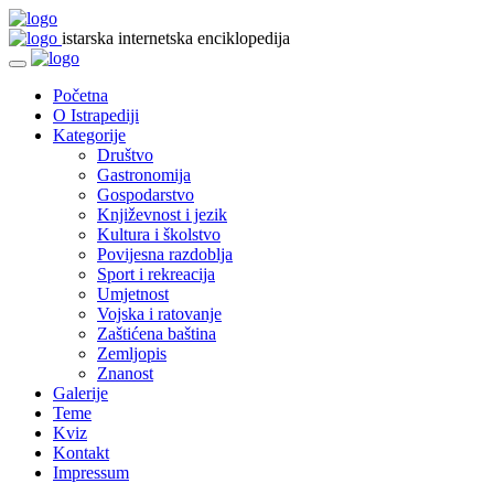
istarska internetska enciklopedija
Početna
O Istrapediji
Kategorije
Društvo
Gastronomija
Gospodarstvo
Književnost i jezik
Kultura i školstvo
Povijesna razdoblja
Sport i rekreacija
Umjetnost
Vojska i ratovanje
Zaštićena baština
Zemljopis
Znanost
Galerije
Teme
Kviz
Kontakt
Impressum