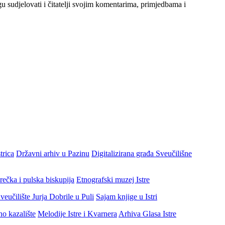
gu sudjelovati i čitatelji svojim komentarima, primjedbama i
trica
Državni arhiv u Pazinu
Digitalizirana građa Sveučilišne
rečka i pulska biskupija
Etnografski muzej Istre
veučilište Jurja Dobrile u Puli
Sajam knjige u Istri
no kazalište
Melodije Istre i Kvarnera
Arhiva Glasa Istre