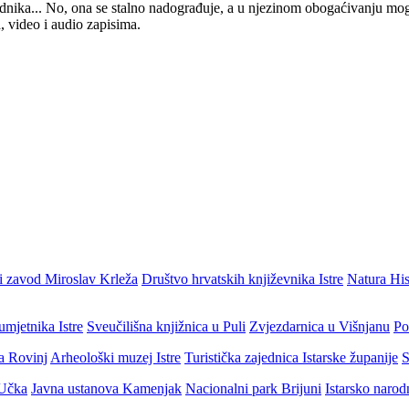
 urednika... No, ona se stalno nadograđuje, a u njezinom obogaćivanju mo
, video i audio zapisima.
i zavod Miroslav Krleža
Društvo hrvatskih književnika Istre
Natura His
umjetnika Istre
Sveučilišna knjižnica u Puli
Zvjezdarnica u Višnjanu
Po
ja Rovinj
Arheološki muzej Istre
Turistička zajednica Istarske županije
S
 Učka
Javna ustanova Kamenjak
Nacionalni park Brijuni
Istarsko narod