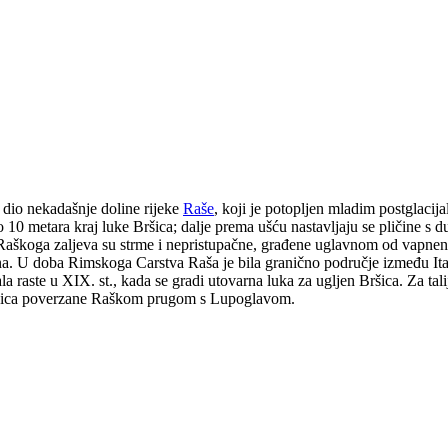
e dio nekadašnje doline rijeke
Raše
, koji je potopljen mladim postglaci
do 10 metara kraj luke Bršica; dalje prema ušću nastavljaju se pličin
e Raškoga zaljeva su strme i nepristupačne, građene uglavnom od vapne
a. U doba Rimskoga Carstva Raša je bila granično područje između Italij
aste u XIX. st., kada se gradi utovarna luka za ugljen Bršica. Za talij
 Bršica poverzane Raškom prugom s Lupoglavom.