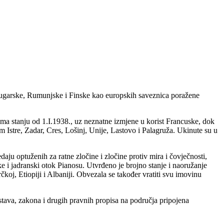
, Bugarske, Rumunjske i Finske kao europskih saveznica poražene
ema stanju od 1.I.1938., uz neznatne izmjene u korist Francuske, dok
m Istre, Zadar, Cres, Lošinj, Unije, Lastovo i Palagruža. Ukinute su u
redaju optuženih za ratne zločine i zločine protiv mira i čovječnosti,
toke i jadranski otok Pianosu. Utvrđeno je brojno stanje i naoružanje
čkoj, Etiopiji i Albaniji. Obvezala se također vratiti svu imovinu
tava, zakona i drugih pravnih propisa na područja pripojena