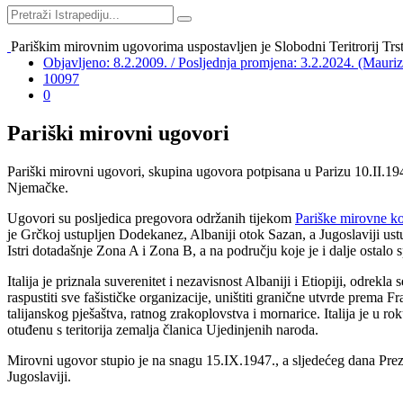
Pariškim mirovnim ugovorima uspostavljen je Slobodni Teritrorij Trs
Objavljeno: 8.2.2009. / Posljednja promjena: 3.2.2024. (Mauri
10097
0
Pariški mirovni ugovori
Pariški mirovni ugovori, skupina ugovora potpisana u Parizu 10.II.19
Njemačke.
Ugovori su posljedica pregovora održanih tijekom
Pariške mirovne ko
je Grčkoj ustupljen Dodekanez, Albaniji otok Sazan, a Jugoslaviji ust
Istri dotadašnje Zona A i Zona B, a na području koje je i dalje ostalo
Italija je priznala suverenitet i nezavisnost Albaniji i Etiopiji, odrekl
raspustiti sve fašističke organizacije, uništiti granične utvrde prema F
talijanskog pješaštva, ratnog zrakoplovstva i mornarice. Italija je u r
otuđenu s teritorija zemalja članica Ujedinjenih naroda.
Mirovni ugovor stupio je na snagu 15.IX.1947., a sljedećeg dana Pre
Jugoslaviji.