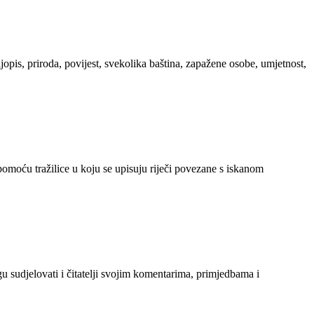
ljopis, priroda, povijest, svekolika baština, zapažene osobe, umjetnost,
 pomoću tražilice u koju se upisuju riječi povezane s iskanom
gu sudjelovati i čitatelji svojim komentarima, primjedbama i