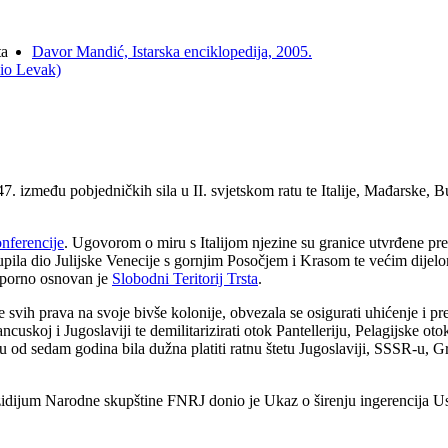
ta
Davor Mandić, Istarska enciklopedija, 2005.
zio Levak)
47. između pobjedničkih sila u II. svjetskom ratu te Italije, Mađarske
nferencije
. Ugovorom o miru s Italijom njezine su granice utvrđene pr
upila dio Julijske Venecije s gornjim Posočjem i Krasom te većim dijelo
 sporno osnovan je
Slobodni Teritorij Trsta
.
a se svih prava na svoje bivše kolonije, obvezala se osigurati uhićenje i p
rancuskoj i Jugoslaviji te demilitarizirati otok Pantelleriju, Pelagijske o
oku od sedam godina bila dužna platiti ratnu štetu Jugoslaviji, SSSR-u, Gr
zidijum Narodne skupštine FNRJ donio je Ukaz o širenju ingerencija Us