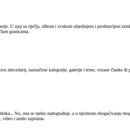
anije. U njoj su riječju, slikom i zvukom objedinjeni i predstavljeni zem
tičkim granicama.
kroz abecedarij, naznačene kategorije, galerije i teme, vezane članke ili
 urednika... No, ona se stalno nadograđuje, a u njezinom obogaćivanju mo
, video i audio zapisima.