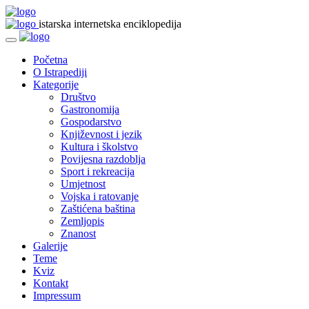
istarska internetska enciklopedija
Početna
O Istrapediji
Kategorije
Društvo
Gastronomija
Gospodarstvo
Književnost i jezik
Kultura i školstvo
Povijesna razdoblja
Sport i rekreacija
Umjetnost
Vojska i ratovanje
Zaštićena baština
Zemljopis
Znanost
Galerije
Teme
Kviz
Kontakt
Impressum