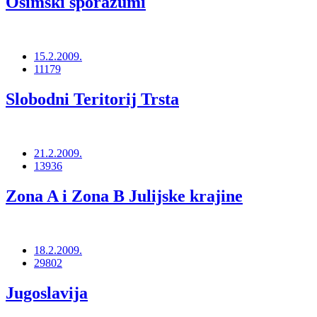
Osimski sporazumi
15.2.2009.
11179
Slobodni Teritorij Trsta
21.2.2009.
13936
Zona A i Zona B Julijske krajine
18.2.2009.
29802
Jugoslavija