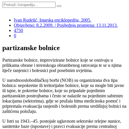
Ivan Rudelić, Istarska enciklopedija, 2005.
Objavljeno: 8.2.2009. / Posljednja promjena: 13.11.2013.
4750
0
partizanske bolnice
Partizanske bolnice, improvizirane bolnice koje se osnivaju u
prilikama obrane i terenskoga obrambenog ratovanja te se u njima
liječe ranjenici i bolesnici pod posebnim uvjetima.
U narodnooslobodilačkoj borbi (NOB) su organizirana dva tipa
bolnica: nepokretne ili teritorijalne bolnice, koje su mogle biti javne
ili tajne, te pokretne bolnice, koje su pripadale pojedinim
partizanskim postrojbama i često se nalazile na pojedinim sabirnim
lokacijama (sektorima), gdje se pružala hitna medicinska pomoć i
pripremala evakuacija ranjenih i bolesnih prema središnjoj bolnici na
zaštićenu položaju.
U Istri su 1943.–45. postojale uglavnom sektorske relejne stanice,
sanitetske baze (ispostave) i pravci evakuacije prema centralnoj