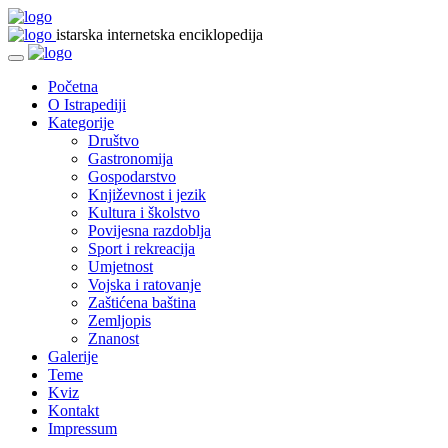
istarska internetska enciklopedija
Početna
O Istrapediji
Kategorije
Društvo
Gastronomija
Gospodarstvo
Književnost i jezik
Kultura i školstvo
Povijesna razdoblja
Sport i rekreacija
Umjetnost
Vojska i ratovanje
Zaštićena baština
Zemljopis
Znanost
Galerije
Teme
Kviz
Kontakt
Impressum