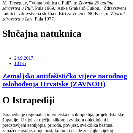
M. Terseglav, "Vojna bolnica u Puli", u:
Zbornik 20 godina
zdravstva u Puli
, Pula 1969.; Anka Grakalić-Cukon, "Zdravstveni
radnici i zdravstvena služba u Istri za vrijeme NOB-e", u:
Zbornik
zdravstva u Istri
, Pula 1977.
Slučajna natuknica
24.9.2017.
10185
Zemaljsko antifašističko vijeće narodnog
oslobođenja Hrvatske (ZAVNOH)
O Istrapediji
Istrapedia je regionalna internetska enciklopedija, projekt Istarske
županije. U njoj su riječju, slikom i zvukom objedinjeni i
predstavljeni zemljopis, priroda, povijest, svekolika baština,
zapažene osobe, umjetnost, kultura i ostale značajke cijelog