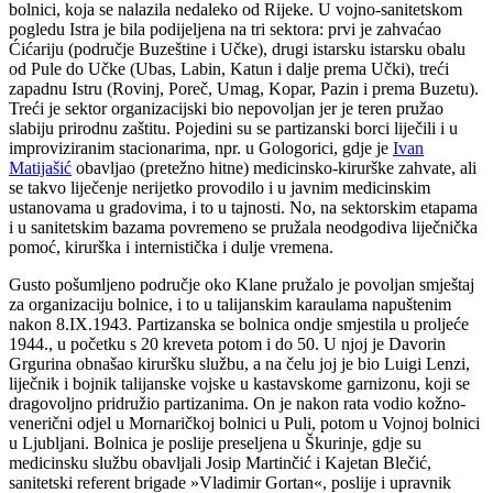
bolnici, koja se nalazila nedaleko od Rijeke. U vojno-sanitetskom
pogledu Istra je bila podijeljena na tri sektora: prvi je zahvaćao
Ćićariju (područje Buzeštine i Učke), drugi istarsku istarsku obalu
od Pule do Učke (Ubas, Labin, Katun i dalje prema Učki), treći
zapadnu Istru (Rovinj, Poreč, Umag, Kopar, Pazin i prema Buzetu).
Treći je sektor organizacijski bio nepovoljan jer je teren pružao
slabiju prirodnu zaštitu. Pojedini su se partizanski borci liječili i u
improviziranim stacionarima, npr. u Gologorici, gdje je
Ivan
Matijašić
obavljao (pretežno hitne) medicinsko-kirurške zahvate, ali
se takvo liječenje nerijetko provodilo i u javnim medicinskim
ustanovama u gradovima, i to u tajnosti. No, na sektorskim etapama
i u sanitetskim bazama povremeno se pružala neodgodiva liječnička
pomoć, kirurška i internistička i dulje vremena.
Gusto pošumljeno područje oko Klane pružalo je povoljan smještaj
za organizaciju bolnice, i to u talijanskim karaulama napuštenim
nakon 8.IX.1943. Partizanska se bolnica ondje smjestila u proljeće
1944., u početku s 20 kreveta potom i do 50. U njoj je Davorin
Grgurina obnašao kiruršku službu, a na čelu joj je bio Luigi Lenzi,
liječnik i bojnik talijanske vojske u kastavskome garnizonu, koji se
dragovoljno pridružio partizanima. On je nakon rata vodio kožno-
venerični odjel u Mornaričkoj bolnici u Puli, potom u Vojnoj bolnici
u Ljubljani. Bolnica je poslije preseljena u Škurinje, gdje su
medicinsku službu obavljali Josip Martinčić i Kajetan Blečić,
sanitetski referent brigade »Vladimir Gortan«, poslije i upravnik