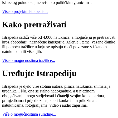
istarskog poluotoka, neovisno o političkim granicama.
Više o projektu Istrapedia...
Kako pretraživati
Istrapedia sadrži više od 4.000 natuknica, a moguće ju je pretraživati
kroz abecedarij, naznačene kategorije, galerije i teme, vezane članke
ili pomoću tražilice u koju se upisuju riječi povezane s iskanom
natuknicom ili više njih.
Više o mogućnostima tražilice...
Uređujte Istrapediju
Istrapedia je djelo više stotina autora, pisaca natuknica, snimatelja,
urednika... No, ona se stalno nadograđuje, a u njezinom
obogaćivanju mogu sudjelovati i čitatelji svojim komentarima,
primjedbama i prijedlozima, kao i konkretnim prilozima -
natuknicama, fotografijama, video i audio zapisima.
Više o mogućnostima suradnje...