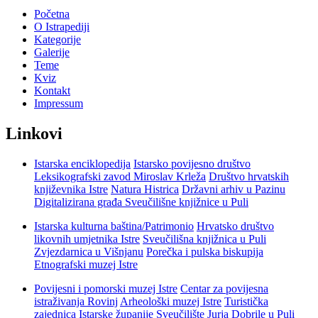
Početna
O Istrapediji
Kategorije
Galerije
Teme
Kviz
Kontakt
Impressum
Linkovi
Istarska enciklopedija
Istarsko povijesno društvo
Leksikografski zavod Miroslav Krleža
Društvo hrvatskih
književnika Istre
Natura Histrica
Državni arhiv u Pazinu
Digitalizirana građa Sveučilišne knjižnice u Puli
Istarska kulturna baština/Patrimonio
Hrvatsko društvo
likovnih umjetnika Istre
Sveučilišna knjižnica u Puli
Zvjezdarnica u Višnjanu
Porečka i pulska biskupija
Etnografski muzej Istre
Povijesni i pomorski muzej Istre
Centar za povijesna
istraživanja Rovinj
Arheološki muzej Istre
Turistička
zajednica Istarske županije
Sveučilište Jurja Dobrile u Puli