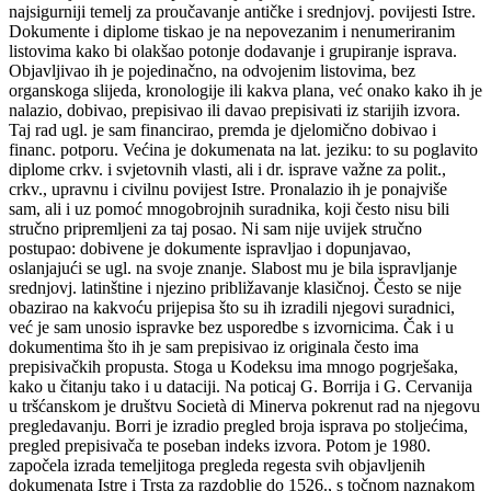
najsigurniji temelj za proučavanje antičke i srednjovj. povijesti Istre.
Dokumente i diplome tiskao je na nepovezanim i nenumeriranim
listovima kako bi olakšao potonje dodavanje i grupiranje isprava.
Objavljivao ih je pojedinačno, na odvojenim listovima, bez
organskoga slijeda, kronologije ili kakva plana, već onako kako ih je
nalazio, dobivao, prepisivao ili davao prepisivati iz starijih izvora.
Taj rad ugl. je sam financirao, premda je djelomično dobivao i
financ. potporu. Većina je dokumenata na lat. jeziku: to su poglavito
diplome crkv. i svjetovnih vlasti, ali i dr. isprave važne za polit.,
crkv., upravnu i civilnu povijest Istre. Pronalazio ih je ponajviše
sam, ali i uz pomoć mnogobrojnih suradnika, koji često nisu bili
stručno pripremljeni za taj posao. Ni sam nije uvijek stručno
postupao: dobivene je dokumente ispravljao i dopunjavao,
oslanjajući se ugl. na svoje znanje. Slabost mu je bila ispravljanje
srednjovj. latinštine i njezino približavanje klasičnoj. Često se nije
obazirao na kakvoću prijepisa što su ih izradili njegovi suradnici,
već je sam unosio ispravke bez usporedbe s izvornicima. Čak i u
dokumentima što ih je sam prepisivao iz originala često ima
prepisivačkih propusta. Stoga u Kodeksu ima mnogo pogrješaka,
kako u čitanju tako i u dataciji. Na poticaj G. Borrija i G. Cervanija
u tršćanskom je društvu Società di Minerva pokrenut rad na njegovu
pregledavanju. Borri je izradio pregled broja isprava po stoljećima,
pregled prepisivača te poseban indeks izvora. Potom je 1980.
započela izrada temeljitoga pregleda regesta svih objavljenih
dokumenata Istre i Trsta za razdoblje do 1526., s točnom naznakom