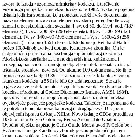
izvora, te izrada »uzornoga primjerka« kodeksa. Utvrđivanje
»uzornoga primjerka« i indeksa dovršeno je 1982. Svaka je pojedina
tiskana jedinica zbornika, koja ponekad sadrži i više dokumenata,
nazvana elementom, a svi su elementi svrstani prema Kandlerovoj
zamisli u pet skupina, odn. svezaka: I. sv. od 50. do 1194. god. (187
elemenata), II. sv. 1200–99 (290 elemenata), III. sv. 1300–99 (423
elementa), IV. sv. 1400–99 (395 elemenata) i V. sv. 1500–26 (256
elemenata) – ukupno 1551 element. Istodobno je Reinhard Härtel
počeo 1980-ih objavljivati dopune Kandlerova zbornika. On je,
sudjelujući u pripremama posebnoga diplomatičkoga zbornika
Akvilejskoga patrijarhata, u mnogim arhivima, knjižnicama i
muzejima, nailazio i na mnogo neobjavljenih dokumenata za istar. i
tršćansku srednjovj. povijest. Od ukupno 109 dokumenata što ih je
pronašao za razdoblje 1036–1512. samo ih je 17 bilo objavljeno u
istarskom kodeksu, a 55 ih je bilo do tada nepoznato. Stoga je
regeste za sve te dokumente i 7 cijelih isprava objavio kao dodatke
kodeksu (Aggiunte al Codice Diplomatico Istriano, AMSI, 1984),
upozorivši u uvodu na moguću opasnost da se izradom indeksa
ovjekovječe postojeće pogrješke kodeksa. Također je napomenuo da
je potrebna temeljita preradba prvoga i drugoga sv. CDI-a, odn.
objavljenih isprava do kraja XIII.st. Novo izdanje CDI-a priredili su
1986. u Trstu Fulvio Colombo, Renzo Arcon i Tito Ubaldini.
Uvodnu bilješku napisao je Carlo Guido Mor, a uvod F. Colombo i
R. Arcon. Time je Kandlerov zbornik postao pristupačniji širem
krugu povjesničara, što će olakšati otkrivanje netočnih podataka te