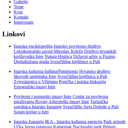
Galerije
Teme
Kviz
Kontakt
Impressum
Linkovi
Istarska enciklopedija
Istarsko povijesno društvo
Leksikografski zavod Miroslav Krleža
Društvo hrvatskih
književnika Istre
Natura Histrica
Državni arhiv u Pazinu
Digitalizirana građa Sveučilišne knjižnice u Puli
Istarska kulturna baština/Patrimonio
Hrvatsko društvo
likovnih umjetnika Istre
Sveučilišna knjižnica u Puli
Zvjezdarnica u Višnjanu
Porečka i pulska biskupija
Etnografski muzej Istre
Povijesni i pomorski muzej Istre
Centar za povijesna
istraživanja Rovinj
Arheološki muzej Istre
Turistička
zajednica Istarske županije
Sveučilište Jurja Dobrile u Puli
Sajam knjige u Istri
Istarska županija
IKA - Istarska kulturna agencija
Park prirode
Učka
Javna ustanova Kamenjak
Nacionalni park Brijuni