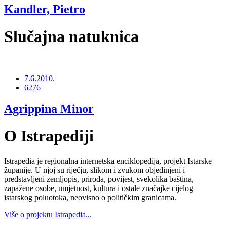
Kandler, Pietro
Slučajna natuknica
7.6.2010.
6276
Agrippina Minor
O Istrapediji
Istrapedia je regionalna internetska enciklopedija, projekt Istarske
županije. U njoj su riječju, slikom i zvukom objedinjeni i
predstavljeni zemljopis, priroda, povijest, svekolika baština,
zapažene osobe, umjetnost, kultura i ostale značajke cijelog
istarskog poluotoka, neovisno o političkim granicama.
Više o projektu Istrapedia...