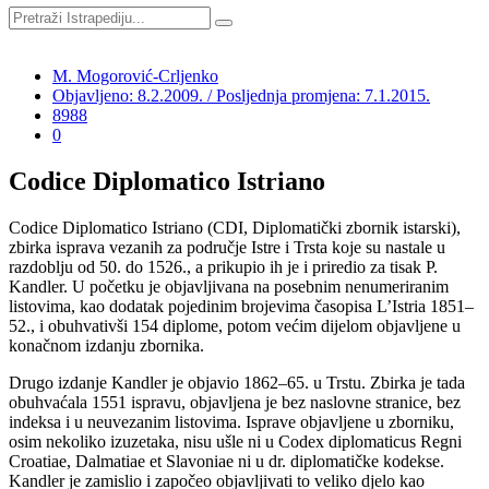
M. Mogorović-Crljenko
Objavljeno: 8.2.2009. / Posljednja promjena: 7.1.2015.
8988
0
Codice Diplomatico Istriano
Codice Diplomatico Istriano (CDI, Diplomatički zbornik istarski),
zbirka isprava vezanih za područje Istre i Trsta koje su nastale u
razdoblju od 50. do 1526., a prikupio ih je i priredio za tisak P.
Kandler. U početku je objavljivana na posebnim nenumeriranim
listovima, kao dodatak pojedinim brojevima časopisa L’Istria 1851–
52., i obuhvativši 154 diplome, potom većim dijelom objavljene u
konačnom izdanju zbornika.
Drugo izdanje Kandler je objavio 1862–65. u Trstu. Zbirka je tada
obuhvaćala 1551 ispravu, objavljena je bez naslovne stranice, bez
indeksa i u neuvezanim listovima. Isprave objavljene u zborniku,
osim nekoliko izuzetaka, nisu ušle ni u Codex diplomaticus Regni
Croatiae, Dalmatiae et Slavoniae ni u dr. diplomatičke kodekse.
Kandler je zamislio i započeo objavljivati to veliko djelo kao