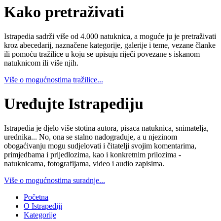
Kako pretraživati
Istrapedia sadrži više od 4.000 natuknica, a moguće ju je pretraživati
kroz abecedarij, naznačene kategorije, galerije i teme, vezane članke
ili pomoću tražilice u koju se upisuju riječi povezane s iskanom
natuknicom ili više njih.
Više o mogućnostima tražilice...
Uređujte Istrapediju
Istrapedia je djelo više stotina autora, pisaca natuknica, snimatelja,
urednika... No, ona se stalno nadograđuje, a u njezinom
obogaćivanju mogu sudjelovati i čitatelji svojim komentarima,
primjedbama i prijedlozima, kao i konkretnim prilozima -
natuknicama, fotografijama, video i audio zapisima.
Više o mogućnostima suradnje...
Početna
O Istrapediji
Kategorije