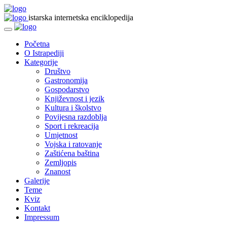
istarska internetska enciklopedija
Početna
O Istrapediji
Kategorije
Društvo
Gastronomija
Gospodarstvo
Književnost i jezik
Kultura i školstvo
Povijesna razdoblja
Sport i rekreacija
Umjetnost
Vojska i ratovanje
Zaštićena baština
Zemljopis
Znanost
Galerije
Teme
Kviz
Kontakt
Impressum