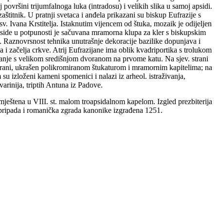
površini trijumfalnoga luka (intradosu) i velikih slika u samoj apsidi.
aštitnik. U pratnji svetaca i anđela prikazani su biskup Eufrazije s
sv. Ivana Krstitelja. Istaknutim vijencem od štuka, mozaik je odijeljen
apside u potpunosti je sačuvana mramorna klupa za kler s biskupskim
. Raznovrsnost tehnika unutrašnje dekoracije bazilike dopunjava i
 i začelja crkve. Atrij Eufrazijane ima oblik kvadriportika s trolukom
 zdanje s velikom središnjom dvoranom na prvome katu. Na sjev. strani
dvorani, ukrašen polikromiranom štukaturom i mramornim kapitelima; na
u izloženi kameni spomenici i nalazi iz arheol. istraživanja,
varinija, triptih Antuna iz Padove.
ještena u VIII. st. malom troapsidalnom kapelom. Izgled prezbiterija
 pripada i romanička zgrada kanonike izgrađena 1251.