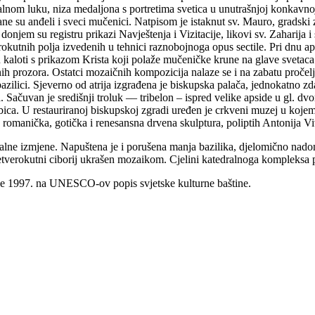
alnom luku, niza medaljona s portretima svetica u unutrašnjoj konkavnoj 
ane su anđeli i sveci mučenici. Natpisom je istaknut sv. Mauro, gradski z
jem su registru prikazi Navještenja i Vizitacije, likovi sv. Zaharija i 
erokutnih polja izvedenih u tehnici raznobojnoga opus sectile. Pri dnu 
kaloti s prikazom Krista koji polaže mučeničke krune na glave svetaca
h prozora. Ostatci mozaičnih kompozicija nalaze se i na zabatu pročelja
u bazilici. Sjeverno od atrija izgrađena je biskupska palača, jednokatno
. Sačuvan je središnji troluk –– tribelon – ispred velike apside u gl. 
ca. U restauriranoj biskupskoj zgradi uređen je crkveni muzej u kojem s
., romanička, gotička i renesansna drvena skulptura, poliptih Antonija Vi
lne izmjene. Napuštena je i porušena manja bazilika, djelomično nadom
 četverokutni ciborij ukrašen mozaikom. Cjelini katedralnoga kompleksa
 je 1997. na UNESCO-ov popis svjetske kulturne baštine.