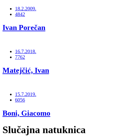
18.2.2009.
4842
Ivan Porečan
16.7.2018.
7762
Matejčić, Ivan
15.7.2019.
6056
Boni, Giacomo
Slučajna natuknica