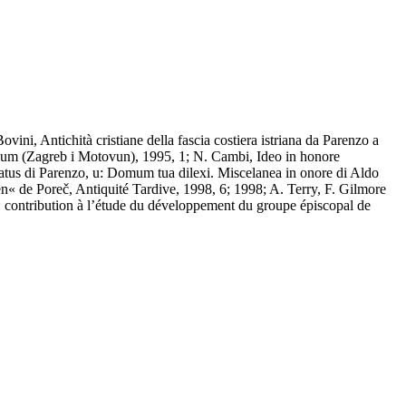
ini, Antichità cristiane della fascia costiera istriana da Parenzo a
alium (Zagreb i Motovun), 1995, 1; N. Cambi, Ideo in honore
catus di Parenzo, u: Domum tua dilexi. Miscelanea in onore di Aldo
ien« de Poreč, Antiquité Tardive, 1998, 6; 1998; A. Terry, F. Gilmore
e: contribution à l’étude du développement du groupe épiscopal de