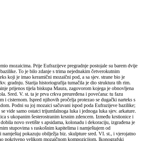
premio mozaicima. Prije Eufrazijeve pregradnje postojale su barem dvije
 bazilike. To je bilo zdanje s trima nejednakim četverokutnim
ks koji je imao keramični mozaični pod, a sa sjev. strane bio je
 gradnju. Starija historiografija tumačila je dio struktura tih rim.
minje prijenos tijela biskupa Maura, zagovorom kojega je obnovljena
a. Sred. V. st. ta je prva crkva preuređena i povećana: tu fazu
m i cisternom. Ispred njihovih pročelja protezao se dugački narteks s
 zidom. Podni su joj mozaici sačuvani ispod poda Eufrazijeve bazilike;
 se vide samo ostatci trijumfalnoga luka i jednoga luka sjev. arkature.
onica s ukopanim šesterostranim krsnim zdencem. Između krstionice i
a dobila novo svetište s apsidama, kolonadu i dekoraciju, izgrađena je
mornim stupovima s raskošnim kapitelima i namještajem od
mještaj pokazuju obilježja biz. skulpture sred. VI. st., i vjerojatno
otpuno pokriveno velikom mozaičnom kompozicijom. Ikonografski