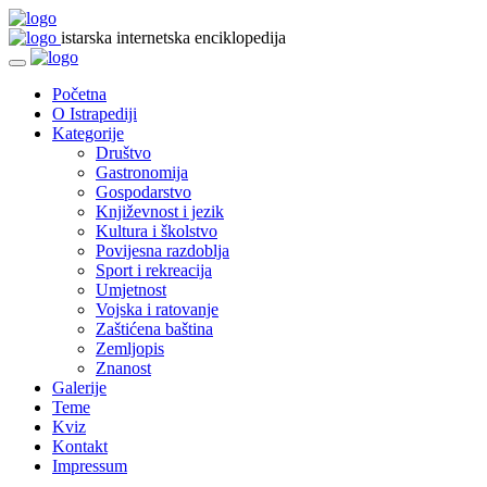
istarska internetska enciklopedija
Početna
O Istrapediji
Kategorije
Društvo
Gastronomija
Gospodarstvo
Književnost i jezik
Kultura i školstvo
Povijesna razdoblja
Sport i rekreacija
Umjetnost
Vojska i ratovanje
Zaštićena baština
Zemljopis
Znanost
Galerije
Teme
Kviz
Kontakt
Impressum