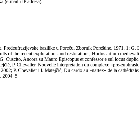
 (e-mail i IP adresa).
 Predeufrazijevske bazilike u Poreču, Zbornik Poreštine, 1971, 1; G. Bov
ults of the recent explorations and restorations, Hortus artium mediev
; G. Cuscito, Ancora su Mauro Episcopus et confessor e sul locus dupli
 Matejčić, P. Chevalier, Nouvelle interprétation du complexe »pré-euphras
 2002; P. Chevalier i I. Matejčić, Du cardo au »nartex« de la cathédral
, 2004, 5.