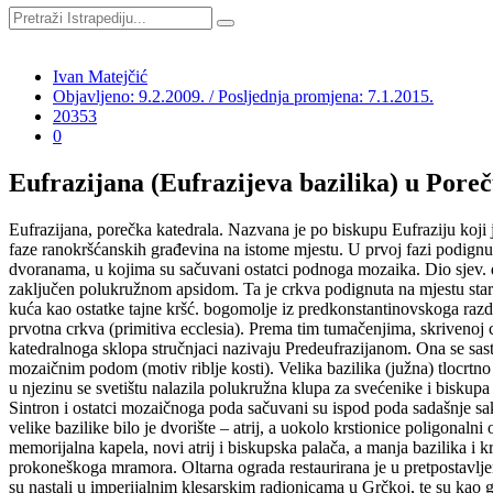
Ivan Matejčić
Objavljeno: 9.2.2009. / Posljednja promjena: 7.1.2015.
20353
0
Eufrazijana (Eufrazijeva bazilika) u Pore
Eufrazijana, porečka katedrala. Nazvana je po biskupu Eufraziju koji j
faze ranokršćanskih građevina na istome mjestu. U prvoj fazi podignuta
dvoranama, u kojima su sačuvani ostatci podnoga mozaika. Dio sjev. dvo
zaključen polukružnom apsidom. Ta je crkva podignuta na mjestu starijih
kuća kao ostatke tajne kršć. bogomolje iz predkonstantinovskoga razd
prvotna crkva (primitiva ecclesia). Prema tim tumačenjima, skrivenoj c
katedralnoga sklopa stručnjaci nazivaju Predeufrazijanom. Ona se sasto
mozaičnim podom (motiv riblje kosti). Velika bazilika (južna) tlocrtno 
u njezinu se svetištu nalazila polukružna klupa za svećenike i biskupa 
Sintron i ostatci mozaičnoga poda sačuvani su ispod poda sadašnje sa
velike bazilike bilo je dvorište – atrij, a uokolo krstionice poligonal
memorijalna kapela, novi atrij i biskupska palača, a manja bazilika i
prokoneškoga mramora. Oltarna ograda restaurirana je u pretpostavljen
su nastali u imperijalnim klesarskim radionicama u Grčkoj, te su ka