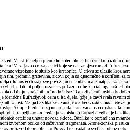
ču
e sred. VI. st. temeljito preuredio katedralni sklop i veliku baziliku o
 je u IV. st. javna crkva ostatci koje se nalaze sjeverno od Eufrazijeve
rane vjerojatno je služio kao krstionica. U crkvu se ulazilo kroz narte
 rim. profanih građevina, zidovi kojih su djelomično iskorišteni za crkv.
oblja (domus ecclesia), sve povezujući s podatcima iz natpisa koji spo
rkvi pripadalo bi polje mozaika s prikazom ribe kao tajnoga kršć. simbol
jala od dviju paralelnih trobrodnih bazilika, odijeljenih uskim hodniko
je identična Eufrazijevoj, osim u ist. dijelu, gdje je završavala ravnim
(sinthronos). Manja bazilika sačuvana je u arheol. ostatcima; u elevaciji
kristije. Sklopu Predeufrazijane pripada i sačuvana osmerostrana krsti
ni ophod. U temeljitom preuređenju za biskupa Eufrazija velika je bazilik
 krstionica ostale su unutar novoga sklopa. Bazilika je opremljena mra
om izvornom obliku od sačuvanih fragmenata. Arhitektonska plastika i na
o gotov proizvod dopremljeni u Poreč. Troapsidalno svetište bilo je p