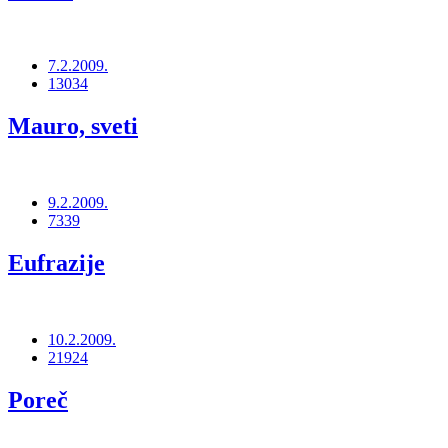
7.2.2009.
13034
Mauro, sveti
9.2.2009.
7339
Eufrazije
10.2.2009.
21924
Poreč