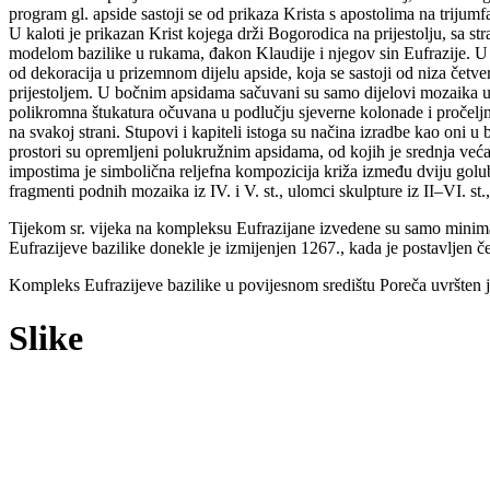
program gl. apside sastoji se od prikaza Krista s apostolima na trijumf
U kaloti je prikazan Krist kojega drži Bogorodica na prijestolju, sa str
modelom bazilike u rukama, đakon Klaudije i njegov sin Eufrazije. U don
od dekoracija u prizemnom dijelu apside, koja se sastoji od niza četv
prijestoljem. U bočnim apsidama sačuvani su samo dijelovi mozaika u 
polikromna štukatura očuvana u podlučju sjeverne kolonade i pročeljni
na svakoj strani. Stupovi i kapiteli istoga su načina izradbe kao oni 
prostori su opremljeni polukružnim apsidama, od kojih je srednja veća
impostima je simbolična reljefna kompozicija križa između dviju golubi
fragmenti podnih mozaika iz IV. i V. st., ulomci skulpture iz II–VI. st
Tijekom sr. vijeka na kompleksu Eufrazijane izvedene su samo minima
Eufrazijeve bazilike donekle je izmijenjen 1267., kada je postavljen
Kompleks Eufrazijeve bazilike u povijesnom središtu Poreča uvršten
Slike