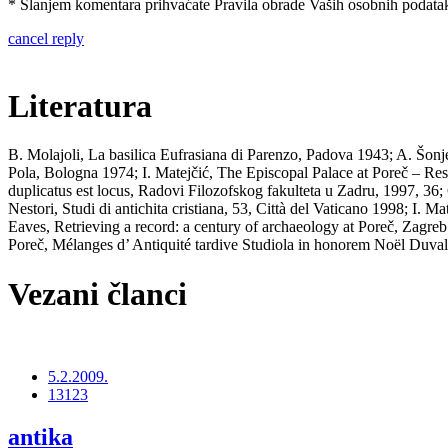
* Slanjem komentara prihvaćate Pravila obrade Vaših osobnih podataka
cancel reply
Literatura
B. Molajoli, La basilica Eufrasiana di Parenzo, Padova 1943; A. Šonje,
Pola, Bologna 1974; I. Matejčić, The Episcopal Palace at Poreč – Res
duplicatus est locus, Radovi Filozofskog fakulteta u Zadru, 1997, 36
Nestori, Studi di antichita cristiana, 53, Città del Vaticano 1998; I.
Eaves, Retrieving a record: a century of archaeology at Poreč, Zagreb
Poreč, Mélanges d’ Antiquité tardive Studiola in honorem Noël Duval
Vezani članci
5.2.2009.
13123
antika