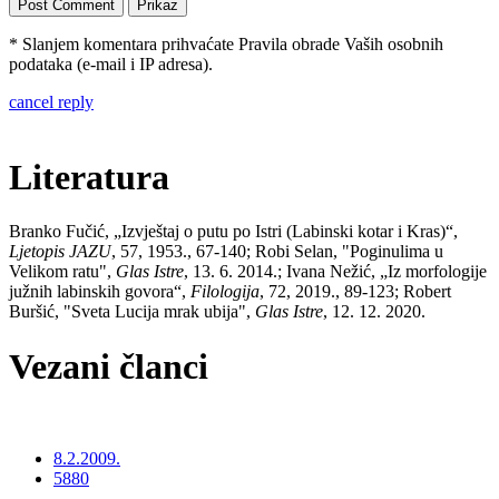
* Slanjem komentara prihvaćate Pravila obrade Vaših osobnih
podataka (e-mail i IP adresa).
cancel reply
Literatura
Branko Fučić, „Izvještaj o putu po Istri (Labinski kotar i Kras)“,
Ljetopis JAZU
, 57, 1953., 67-140; Robi Selan, "Poginulima u
Velikom ratu",
Glas Istre
, 13. 6. 2014.; Ivana Nežić, „Iz morfologije
južnih labinskih govora“,
Filologija
, 72, 2019., 89-123; Robert
Buršić, "Sveta Lucija mrak ubija",
Glas Istre
, 12. 12. 2020.
Vezani članci
8.2.2009.
5880