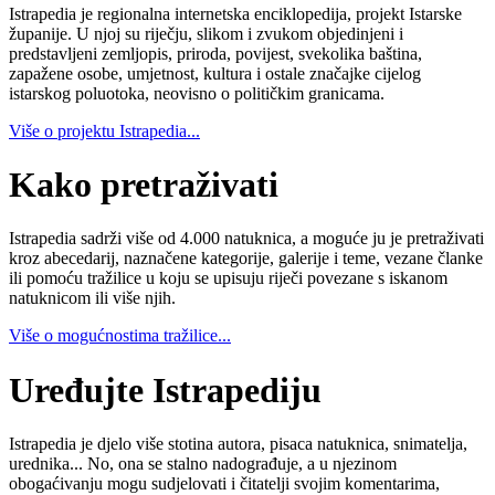
Istrapedia je regionalna internetska enciklopedija, projekt Istarske
županije. U njoj su riječju, slikom i zvukom objedinjeni i
predstavljeni zemljopis, priroda, povijest, svekolika baština,
zapažene osobe, umjetnost, kultura i ostale značajke cijelog
istarskog poluotoka, neovisno o političkim granicama.
Više o projektu Istrapedia...
Kako pretraživati
Istrapedia sadrži više od 4.000 natuknica, a moguće ju je pretraživati
kroz abecedarij, naznačene kategorije, galerije i teme, vezane članke
ili pomoću tražilice u koju se upisuju riječi povezane s iskanom
natuknicom ili više njih.
Više o mogućnostima tražilice...
Uređujte Istrapediju
Istrapedia je djelo više stotina autora, pisaca natuknica, snimatelja,
urednika... No, ona se stalno nadograđuje, a u njezinom
obogaćivanju mogu sudjelovati i čitatelji svojim komentarima,