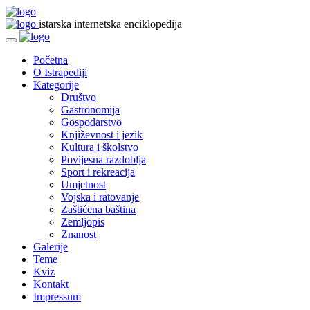
istarska internetska enciklopedija
Početna
O Istrapediji
Kategorije
Društvo
Gastronomija
Gospodarstvo
Književnost i jezik
Kultura i školstvo
Povijesna razdoblja
Sport i rekreacija
Umjetnost
Vojska i ratovanje
Zaštićena baština
Zemljopis
Znanost
Galerije
Teme
Kviz
Kontakt
Impressum