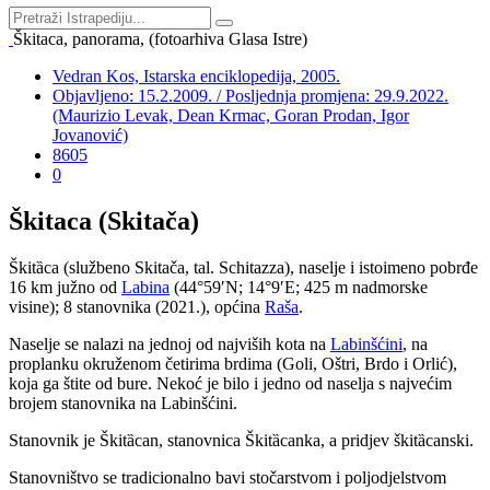
Škitaca, panorama, (fotoarhiva Glasa Istre)
Vedran Kos, Istarska enciklopedija, 2005.
Objavljeno: 15.2.2009. / Posljednja promjena: 29.9.2022.
(Maurizio Levak, Dean Krmac, Goran Prodan, Igor
Jovanović)
8605
0
Škitaca (Skitača)
Škitȁca (službeno Skitača, tal. Schitazza), naselje i istoimeno pobrđe
16 km južno od
Labina
(44°59′N; 14°9′E; 425 m nadmorske
visine); 8 stanovnika (2021.), općina
Raša
.
Naselje se nalazi na jednoj od najviših kota na
Labinšćini
, na
proplanku okruženom četirima brdima (Goli, Oštri, Brdo i Orlić),
koja ga štite od bure. Nekoć je bilo i jedno od naselja s najvećim
brojem stanovnika na Labinšćini.
Stanovnik je Škitȁcan, stanovnica Škitȁcanka, a pridjev škitȁcanski.
Stanovništvo se tradicionalno bavi stočarstvom i poljodjelstvom