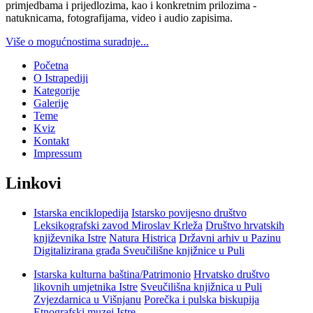
primjedbama i prijedlozima, kao i konkretnim prilozima -
natuknicama, fotografijama, video i audio zapisima.
Više o mogućnostima suradnje...
Početna
O Istrapediji
Kategorije
Galerije
Teme
Kviz
Kontakt
Impressum
Linkovi
Istarska enciklopedija
Istarsko povijesno društvo
Leksikografski zavod Miroslav Krleža
Društvo hrvatskih
književnika Istre
Natura Histrica
Državni arhiv u Pazinu
Digitalizirana građa Sveučilišne knjižnice u Puli
Istarska kulturna baština/Patrimonio
Hrvatsko društvo
likovnih umjetnika Istre
Sveučilišna knjižnica u Puli
Zvjezdarnica u Višnjanu
Porečka i pulska biskupija
Etnografski muzej Istre