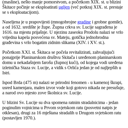
(masline), nešto manje pomorstvom, a početkom XIX. st. u blizini
Škitace počinje se eksploatirati
ugljen
(već potkraj XIX. st. prestaje
se s eksploatacijom).
Naseljena je u prapovijesti (mnogobrojne
gradine
i grobne gomile),
a od 1632. središte je župe. Župna crkva sv. Lucije sagrađena je
1616. na mjestu prijašnje. U njezinu zaseoku Prodolu nalazi se vrlo
vrijedna kapela posvećena sv. Mateju, gotička jednobrodna
građevina s vrlo bogatim zidnim slikama (XIV. i XV. st.).
Početkom XXI. st. Škitaca se počela revitalizirati, zahvaljujući
ponajprije Planinarskom društvu Skitača i uređenom planinarskom
domu u nekadašnjem farošu (župnoj kući), od kojega vodi uređena
izletnička Staza sv. Lucije, a vidik s Orlića jedan je od najljepših u
Istri.
Ispod Brda (475 m) nalazi se prirodni fenomen - u kamenoj škrapi,
usred kamenjara, malen izvor vode koji gotovo nikada ne presušuje,
a narod ovo mjesto zove školnica sv. Lucije.
U blizini Sv. Lucije su dva spomena ratnim stradalnicima - jedan
poginulim vojnicima u Prvom svjetskom ratu (posvetni natpis je
otklesan), drugi za 16 mještana stradalih u Drugom svjetskom ratu
(postavljen 1970.).