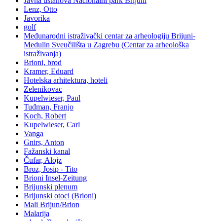
Javna ustanova Nacionalni park Brijuni
Lenz, Otto
Javorika
golf
Međunarodni istraživački centar za arheologiju Brijuni-
Medulin Sveučilišta u Zagrebu (Centar za arheološka
istraživanja)
Brioni, brod
Kramer, Eduard
Hotelska arhitektura, hoteli
Zelenikovac
Kupelwieser, Paul
Tuđman, Franjo
Koch, Robert
Kupelwieser, Carl
Vanga
Gnirs, Anton
Fažanski kanal
Čufar, Alojz
Broz, Josip - Tito
Brioni Insel-Zeitung
Brijunski plenum
Brijunski otoci (Brioni)
Mali Brijun/Brion
Malarija