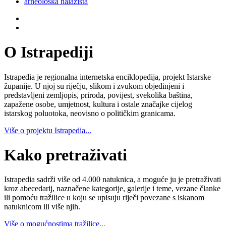
arheološka nalazišta
O Istrapediji
Istrapedia je regionalna internetska enciklopedija, projekt Istarske
županije. U njoj su riječju, slikom i zvukom objedinjeni i
predstavljeni zemljopis, priroda, povijest, svekolika baština,
zapažene osobe, umjetnost, kultura i ostale značajke cijelog
istarskog poluotoka, neovisno o političkim granicama.
Više o projektu Istrapedia...
Kako pretraživati
Istrapedia sadrži više od 4.000 natuknica, a moguće ju je pretraživati
kroz abecedarij, naznačene kategorije, galerije i teme, vezane članke
ili pomoću tražilice u koju se upisuju riječi povezane s iskanom
natuknicom ili više njih.
Više o mogućnostima tražilice...