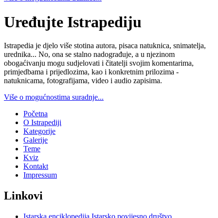
Uređujte Istrapediju
Istrapedia je djelo više stotina autora, pisaca natuknica, snimatelja,
urednika... No, ona se stalno nadograđuje, a u njezinom
obogaćivanju mogu sudjelovati i čitatelji svojim komentarima,
primjedbama i prijedlozima, kao i konkretnim prilozima -
natuknicama, fotografijama, video i audio zapisima.
Više o mogućnostima suradnje...
Početna
O Istrapediji
Kategorije
Galerije
Teme
Kviz
Kontakt
Impressum
Linkovi
Istarska enciklopedija
Istarsko povijesno društvo