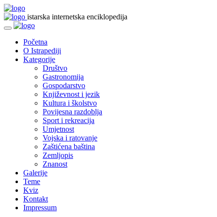
istarska internetska enciklopedija
Početna
O Istrapediji
Kategorije
Društvo
Gastronomija
Gospodarstvo
Književnost i jezik
Kultura i školstvo
Povijesna razdoblja
Sport i rekreacija
Umjetnost
Vojska i ratovanje
Zaštićena baština
Zemljopis
Znanost
Galerije
Teme
Kviz
Kontakt
Impressum