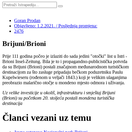
Goran Prodan
Objavljeno: 1.2.2021. / Posljednja promjena:
2476
Brijuni/Brioni
Prije 111 godina počeo je izlaziti do sada jedini "otočki" list u Istri -
Brioni Insel-Zeitung. Bila je to i propagandno-publicistička potvrda
da su Brijuni (Brioni) postali značajnom međunarodnom turističkom
destinacijom za što zasluge pripadaju bečkom poduzetniku Paulu
Kupelwieseru (rođenom u veljači 1843.) koji je velikim ulaganjima
preobrazio malarično otočje u mondeno mjesto odmora i uživanja.
Uz velike investicije u okoliš, infrastrukturu i smještaj Brijuni
(Brioni) su početkom 20. stoljeća postali mondena turistička
destinacija
Članci vezani uz temu