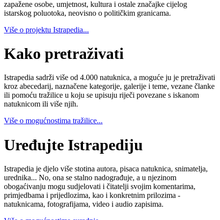
zapažene osobe, umjetnost, kultura i ostale značajke cijelog
istarskog poluotoka, neovisno o političkim granicama.
Više o projektu Istrapedia...
Kako pretraživati
Istrapedia sadrži više od 4.000 natuknica, a moguće ju je pretraživati
kroz abecedarij, naznačene kategorije, galerije i teme, vezane članke
ili pomoću tražilice u koju se upisuju riječi povezane s iskanom
natuknicom ili više njih.
Više o mogućnostima tražilice...
Uređujte Istrapediju
Istrapedia je djelo više stotina autora, pisaca natuknica, snimatelja,
urednika... No, ona se stalno nadograđuje, a u njezinom
obogaćivanju mogu sudjelovati i čitatelji svojim komentarima,
primjedbama i prijedlozima, kao i konkretnim prilozima -
natuknicama, fotografijama, video i audio zapisima.