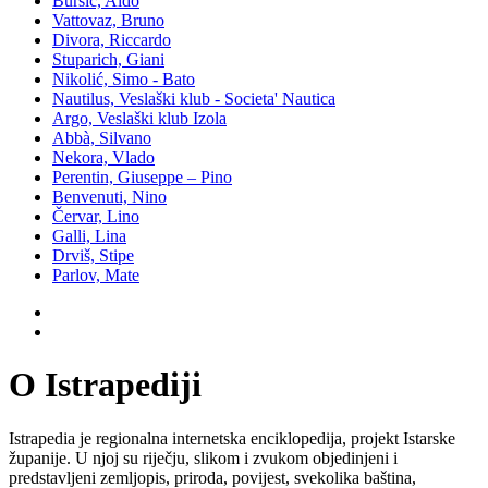
Buršić, Aldo
Vattovaz, Bruno
Divora, Riccardo
Stuparich, Giani
Nikolić, Simo - Bato
Nautilus, Veslaški klub - Societa' Nautica
Argo, Veslaški klub Izola
Abbà, Silvano
Nekora, Vlado
Perentin, Giuseppe – Pino
Benvenuti, Nino
Červar, Lino
Galli, Lina
Drviš, Stipe
Parlov, Mate
O Istrapediji
Istrapedia je regionalna internetska enciklopedija, projekt Istarske
županije. U njoj su riječju, slikom i zvukom objedinjeni i
predstavljeni zemljopis, priroda, povijest, svekolika baština,