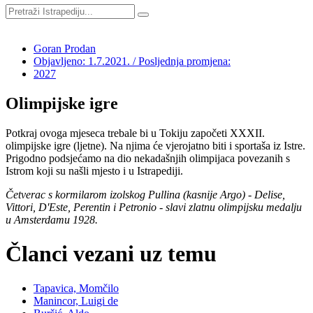
Goran Prodan
Objavljeno: 1.7.2021. / Posljednja promjena:
2027
Olimpijske igre
Potkraj ovoga mjeseca trebale bi u Tokiju započeti XXXII.
olimpijske igre (ljetne). Na njima će vjerojatno biti i sportaša iz Istre.
Prigodno podsjećamo na dio nekadašnjih olimpijaca povezanih s
Istrom koji su našli mjesto i u Istrapediji.
Četverac s kormilarom izolskog Pullina (kasnije Argo) - Delise,
Vittori, D'Este, Perentin i Petronio - slavi zlatnu olimpijsku medalju
u Amsterdamu 1928.
Članci vezani uz temu
Tapavica, Momčilo
Manincor, Luigi de