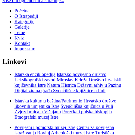
Više o mogućnostima suradnje...
Početna
O Istrapediji
Kategorije
Galerije
Teme
Kviz
Kontakt
Impressum
Linkovi
Istarska enciklopedija
Istarsko povijesno društvo
Leksikografski zavod Miroslav Krleža
Društvo hrvatskih
književnika Istre
Natura Histrica
Državni arhiv u Pazinu
Digitalizirana građa Sveučilišne knjižnice u Puli
Istarska kulturna baština/Patrimonio
Hrvatsko društvo
likovnih umjetnika Istre
Sveučilišna knjižnica u Puli
Zvjezdarnica u Višnjanu
Porečka i pulska biskupija
Etnografski muzej Istre
Povijesni i pomorski muzej Istre
Centar za povijesna
istraživanja Rovinj
Arheološki muzej Istre
Turistička