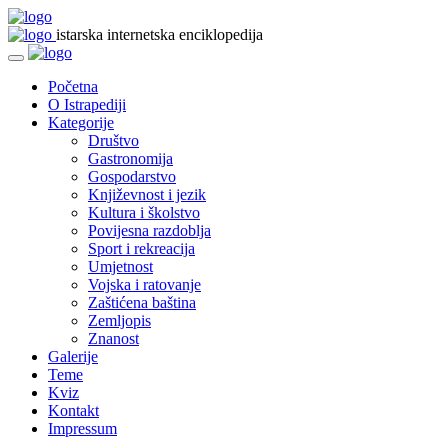
istarska internetska enciklopedija
Početna
O Istrapediji
Kategorije
Društvo
Gastronomija
Gospodarstvo
Književnost i jezik
Kultura i školstvo
Povijesna razdoblja
Sport i rekreacija
Umjetnost
Vojska i ratovanje
Zaštićena baština
Zemljopis
Znanost
Galerije
Teme
Kviz
Kontakt
Impressum