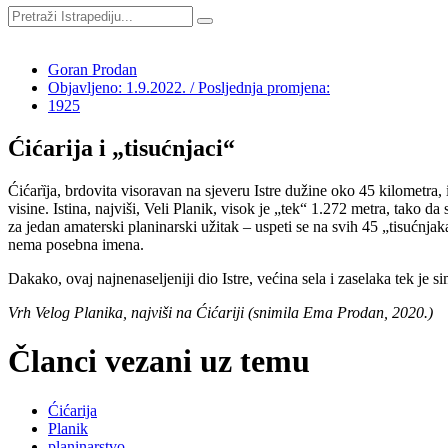
Goran Prodan
Objavljeno: 1.9.2022. / Posljednja promjena:
1925
Ćićarija i „tisućnjaci“
Ćićarȉja, brdovita visoravan na sjeveru Istre dužine oko 45 kilometra
visine. Istina, najviši, Veli Planik, visok je „tek“ 1.272 metra, tako d
za jedan amaterski planinarski užitak – uspeti se na svih 45 „tisućnj
nema posebna imena.
Dakako, ovaj najnenaseljeniji dio Istre, većina sela i zaselaka tek je 
Vrh Velog Planika, najviši na Ćićariji (snimila Ema Prodan, 2020.)
Članci vezani uz temu
Ćićarija
Planik
planinarstvo