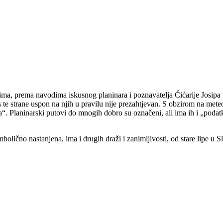
, ima, prema navodima iskusnog planinara i poznavatelja Ćićarije Josip
a s te strane uspon na njih u pravilu nije prezahtjevan. S obzirom na met
aka“. Planinarski putovi do mnogih dobro su označeni, ali ima ih i „po
simbolično nastanjena, ima i drugih draži i zanimljivosti, od stare lipe 