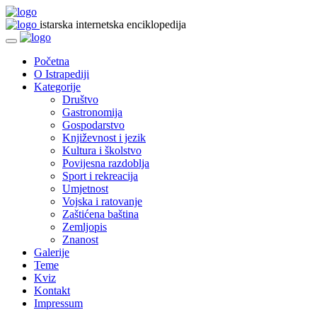
istarska internetska enciklopedija
Početna
O Istrapediji
Kategorije
Društvo
Gastronomija
Gospodarstvo
Književnost i jezik
Kultura i školstvo
Povijesna razdoblja
Sport i rekreacija
Umjetnost
Vojska i ratovanje
Zaštićena baština
Zemljopis
Znanost
Galerije
Teme
Kviz
Kontakt
Impressum