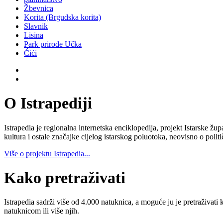
Žbevnica
Korita (Brgudska korita)
Slavnik
Lisina
Park prirode Učka
Ćići
O Istrapediji
Istrapedia je regionalna internetska enciklopedija, projekt Istarske žup
kultura i ostale značajke cijelog istarskog poluotoka, neovisno o poli
Više o projektu Istrapedia...
Kako pretraživati
Istrapedia sadrži više od 4.000 natuknica, a moguće ju je pretraživati 
natuknicom ili više njih.