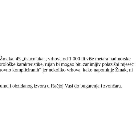
a Žmaka, 45 „tisućnjaka“, vrhova od 1.000 ili više metara nadmorske
eorološke karakteristike, rujan bi mogao biti zanimljiv polazišni mjesec
datkovno kompliciranih“ jer nekoliko vrhova, kako napominje Žmak, ni
u Slumu i obzidanog izvora u Račjoj Vasi do bugarenja i zvončara.