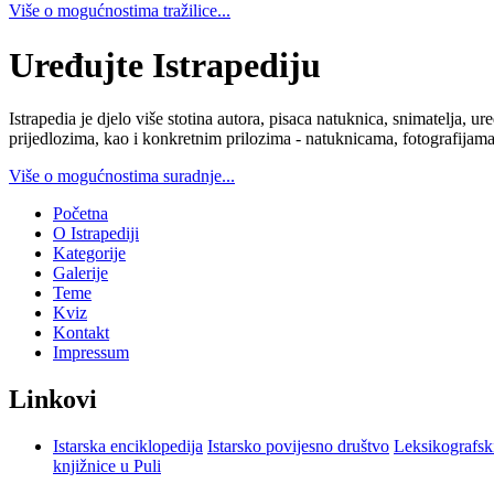
Više o mogućnostima tražilice...
Uređujte Istrapediju
Istrapedia je djelo više stotina autora, pisaca natuknica, snimatelja,
prijedlozima, kao i konkretnim prilozima - natuknicama, fotografijama
Više o mogućnostima suradnje...
Početna
O Istrapediji
Kategorije
Galerije
Teme
Kviz
Kontakt
Impressum
Linkovi
Istarska enciklopedija
Istarsko povijesno društvo
Leksikografsk
knjižnice u Puli