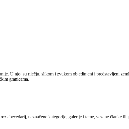
anije. U njoj su riječju, slikom i zvukom objedinjeni i predstavljeni zem
tičkim granicama.
kroz abecedarij, naznačene kategorije, galerije i teme, vezane članke ili