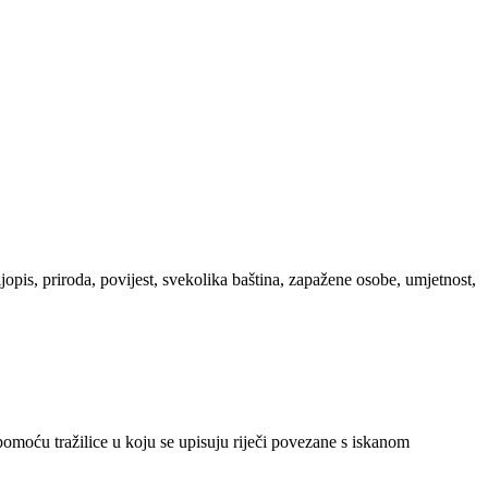
ljopis, priroda, povijest, svekolika baština, zapažene osobe, umjetnost,
 pomoću tražilice u koju se upisuju riječi povezane s iskanom