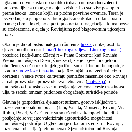
uglavnom ravničarskom krajoliku (obala i neposredno zaleđe)
prepoznatljive su mnoge manje uzvisine, i to sve više postupno
prema istoku, između kojih su plodne površine crvenice. Teren je
bezvodan, što je tipično za hidrografsku cirkulaciju u kršu, osim
manjega broja lokvi, koje postupno nestaju. Vegetacija i klima posve
su sredozemne, a cijela je Rovinjština pod blagotvornim utjecajem
mora.
Obalni je dio obrastao makijom i šumama
hrasta
crnike, osobito u
sjevernom dijelu oko
Lima (Limskoga zaljeva, Limskog kanala)
posebice i park-šume (Zlatni rt – Punta Corrente) kraj Rovinja.
Prema unutrašnjosti Rovinjštine zemljište je najvećim dijelom
obrađeno, s nešto niskih bjelogoričnih šuma. Plodno tlo pogoduje
uzgoju
vinove loze
i
maslina
pa je Rovinjština najvećim dijelom
obrađena. Velike tvrtke kultiviraju plantažne maslinike oko Rovinja,
a mali proizvođači proizvode kvalitetna vina (
malvazija
) u
unutrašnjosti. Vinske ceste, u posljednje vrijeme i ceste maslinova
ulja, te seoski turizam pridonose obogaćenju turističke ponude.
Glavna je gospodarska djelatnost turizam, gotovo isključivo u
razvedenom obalnom pojasu (Lim, Valalta, Monsena, Rovinj, Vilas
Rubin, Polari, Veštar), gdje su smješteni svi kampovi i hoteli. U
posljednje se vrijeme valoriziraju agroturističke mogućnosti
unutrašnjeg područja. U glavnom je urbanom središtu – Rovinju,
razvijena industrija (prehrambena). Sjeveroistočno od Rovinja