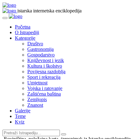
istarska internetska enciklopedija
Početna
O Istrapediji
Kategorije
Društvo
Gastronomija
Gospodarstvo
Književnost i jezik
Kultura i školstvo
Povijesna razdoblja
Sport i rekreacija
Umjetnost
Vojska i ratovanje
Zaštićena baština
Zemljopis
Znanost
Galerije
Teme
Kviz
Rovinjština, položajna karta, (presnimak iz Istarske enciklopedije,