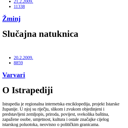
21.2.2009.
11338
Žminj
Slučajna natuknica
20.2.2009.
8859
Varvari
O Istrapediji
Istrapedia je regionalna internetska enciklopedija, projekt Istarske
županije. U njoj su riječju, slikom i zvukom objedinjeni i
predstavljeni zemljopis, priroda, povijest, svekolika baština,
zapažene osobe, umjetnost, kultura i ostale značajke cijelog
istarskog poluotoka, neovisno o političkim granicama.