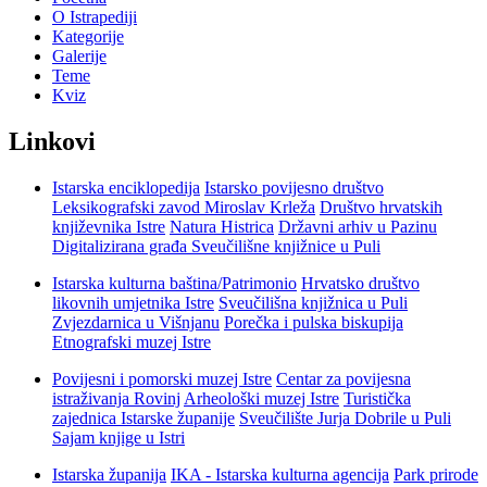
O Istrapediji
Kategorije
Galerije
Teme
Kviz
Linkovi
Istarska enciklopedija
Istarsko povijesno društvo
Leksikografski zavod Miroslav Krleža
Društvo hrvatskih
književnika Istre
Natura Histrica
Državni arhiv u Pazinu
Digitalizirana građa Sveučilišne knjižnice u Puli
Istarska kulturna baština/Patrimonio
Hrvatsko društvo
likovnih umjetnika Istre
Sveučilišna knjižnica u Puli
Zvjezdarnica u Višnjanu
Porečka i pulska biskupija
Etnografski muzej Istre
Povijesni i pomorski muzej Istre
Centar za povijesna
istraživanja Rovinj
Arheološki muzej Istre
Turistička
zajednica Istarske županije
Sveučilište Jurja Dobrile u Puli
Sajam knjige u Istri
Istarska županija
IKA - Istarska kulturna agencija
Park prirode