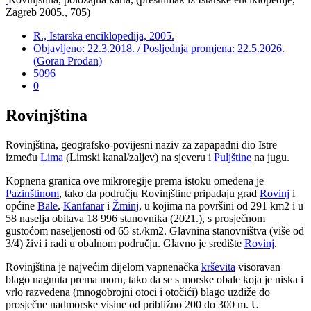
Zagreb 2005., 705)
R., Istarska enciklopedija, 2005.
Objavljeno: 22.3.2018. / Posljednja promjena: 22.5.2026.
(Goran Prodan)
5096
0
Rovinjština
Rovinjština, geografsko-povijesni naziv za zapapadni dio Istre
između
Lima
(Limski kanal/zaljev) na sjeveru i
Puljštine
na jugu.
Kopnena granica ove mikroregije prema istoku omeđena je
Pazinštinom
, tako da području Rovinjštine pripadaju grad
Rovinj
i
općine
Bale
,
Kanfanar
i
Žminj
, u kojima na površini od 291 km2 i u
58 naselja obitava 18 996 stanovnika (2021.), s prosječnom
gustoćom naseljenosti od 65 st./km2. Glavnina stanovništva (više od
3/4) živi i radi u obalnom području. Glavno je središte
Rovinj
.
Rovinjština je najvećim dijelom vapnenačka
krševita
visoravan
blago nagnuta prema moru, tako da se s morske obale koja je niska i
vrlo razvedena (mnogobrojni otoci i otočići) blago uzdiže do
prosječne nadmorske visine od približno 200 do 300 m. U