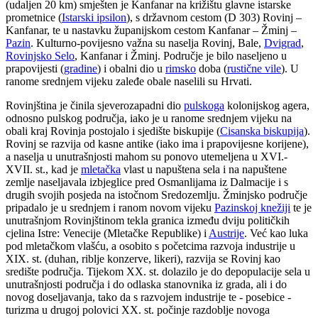
(udaljen 20 km) smješten je Kanfanar na križištu glavne istarske
prometnice (
Istarski ipsilon
), s državnom cestom (D 303) Rovinj –
Kanfanar, te u nastavku županijskom cestom Kanfanar – Žminj –
Pazin
. Kulturno-povijesno važna su naselja Rovinj, Bale,
Dvigrad
,
Rovinjsko Selo
, Kanfanar i Žminj. Područje je bilo naseljeno u
prapovijesti (
gradine
) i obalni dio u
rimsko
doba (
rustične vile
). U
ranome srednjem vijeku zaleđe obale naselili su Hrvati.
Rovinjština je činila sjeverozapadni dio
pulskoga
kolonijskog agera,
odnosno pulskog područja, iako je u ranome srednjem vijeku na
obali kraj Rovinja postojalo i sjedište biskupije (
Cisanska biskupija
).
Rovinj se razvija od kasne antike (iako ima i prapovijesne korijene),
a naselja u unutrašnjosti mahom su ponovo utemeljena u XVI.-
XVII. st., kad je
mletačka
vlast u napuštena sela i na napuštene
zemlje naseljavala izbjeglice pred Osmanlijama iz Dalmacije i s
drugih svojih posjeda na istočnom Sredozemlju. Žminjsko područje
pripadalo je u srednjem i ranom novom vijeku
Pazinskoj knežiji
te je
unutrašnjom Rovinjštinom tekla granica između dviju političkih
cjelina Istre: Venecije (Mletačke Republike) i
Austrije
. Već kao luka
pod mletačkom vlašću, a osobito s početcima razvoja industrije u
XIX. st. (duhan, riblje konzerve, likeri), razvija se Rovinj kao
središte područja. Tijekom XX. st. dolazilo je do depopulacije sela u
unutrašnjosti područja i do odlaska stanovnika iz grada, ali i do
novog doseljavanja, tako da s razvojem industrije te - posebice -
turizma u drugoj polovici XX. st. počinje razdoblje novoga