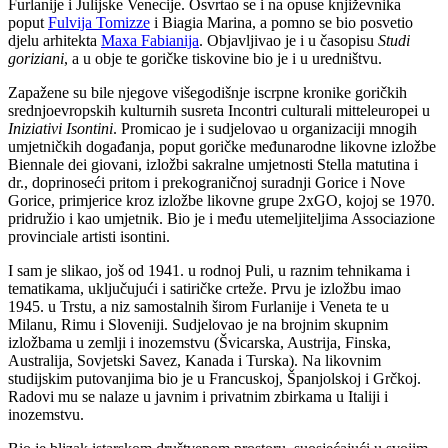
Furlanije i Julijske Venecije. Osvrtao se i na opuse književnika
poput
Fulvija Tomizze
i Biagia Marina, a pomno se bio posvetio
djelu arhitekta
Maxa Fabianija
. Objavljivao je i u časopisu
Studi
goriziani
, a u obje te goričke tiskovine bio je i u uredništvu.
Zapažene su bile njegove višegodišnje iscrpne kronike goričkih
srednjoevropskih kulturnih susreta Incontri culturali mitteleuropei u
Iniziativi Isontini
. Promicao je i sudjelovao u organizaciji mnogih
umjetničkih događanja, poput goričke međunarodne likovne izložbe
Biennale dei giovani, izložbi sakralne umjetnosti Stella matutina i
dr., doprinoseći pritom i prekograničnoj suradnji Gorice i Nove
Gorice, primjerice kroz izložbe likovne grupe 2xGO, kojoj se 1970.
pridružio i kao umjetnik. Bio je i među utemeljiteljima Associazione
provinciale artisti isontini.
I sam je slikao, još od 1941. u rodnoj Puli, u raznim tehnikama i
tematikama, uključujući i satiričke crteže. Prvu je izložbu imao
1945. u Trstu, a niz samostalnih širom Furlanije i Veneta te u
Milanu, Rimu i Sloveniji. Sudjelovao je na brojnim skupnim
izložbama u zemlji i inozemstvu (Švicarska, Austrija, Finska,
Australija, Sovjetski Savez, Kanada i Turska). Na likovnim
studijskim putovanjima bio je u Francuskoj, Španjolskoj i Grčkoj.
Radovi mu se nalaze u javnim i privatnim zbirkama u Italiji i
inozemstvu.