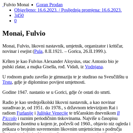
Fulvio Monai
Goran Prodan
Objavljeno: 16.6.2023. / Posljednja promjena: 16.6.2023.
3450
0
Monai, Fulvio
Monai, Fulvio, likovni nastavnik, umjetnik, organizator i kritičar,
novinar i esejist (
Pula
, 8.II.1921. – Gorica, 26.II.1999.).
Kršten je kao Fulvius Alexander Aloysius, otac Antonio bio je
pulski zlatar, a majka Gisella, rođ. Vidali, iz
Vodnjana
.
U rodnom gradu završio je gimnaziju te je studirao na Sveučilištu u
Trstu
, gdje je diplomirao povijest umjetnosti.
Godine 1947. nastanio se u Gorici, gdje će ostati do smrti.
Radio je kao srednjoškolski likovni nastavnik, a kao novinar
surađivao je, od 1951. do 1978., s državnom televizijom Rai i
radiom
Furlanije
i
Julijske Venecije
te tršćanskim dnevnikom
Il
Piccolo
i raznim periodičnim tiskovinama. Najviše u časopisu
Iniziativa Isontina
u kojem je, počevši od 1960., objavio niz ogleda i
prikaza o brojnim suvremenim likovnim umjetnicima s područja