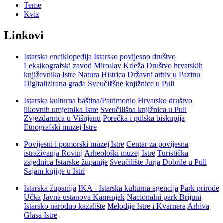
Teme
Kviz
Linkovi
Istarska enciklopedija
Istarsko povijesno društvo
Leksikografski zavod Miroslav Krleža
Društvo hrvatskih
književnika Istre
Natura Histrica
Državni arhiv u Pazinu
Digitalizirana građa Sveučilišne knjižnice u Puli
Istarska kulturna baština/Patrimonio
Hrvatsko društvo
likovnih umjetnika Istre
Sveučilišna knjižnica u Puli
Zvjezdarnica u Višnjanu
Porečka i pulska biskupija
Etnografski muzej Istre
Povijesni i pomorski muzej Istre
Centar za povijesna
istraživanja Rovinj
Arheološki muzej Istre
Turistička
zajednica Istarske županije
Sveučilište Jurja Dobrile u Puli
Sajam knjige u Istri
Istarska županija
IKA - Istarska kulturna agencija
Park prirode
Učka
Javna ustanova Kamenjak
Nacionalni park Brijuni
Istarsko narodno kazalište
Melodije Istre i Kvarnera
Arhiva
Glasa Istre