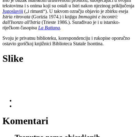
Bio je blizak istarskom društvenom prostoru, suosjećajući u svojim
tekstovima i s onima koji su ostali u Istri nakon njezinog priključenja
Jugoslaviji
(„i rimasti“). U takvom ozračju objavio je zbirku eseja
Istria ritrovata
(Gorizia 1974.) i knjigu
Immagini e incontri:
dall'Isonzo all'Istria
(Trieste 1986.). Surađivao je i u istarsko-
riječkom časopisu
La Battana
.
Svoju je privatnu biblioteku, korespondenciju i rukopise oporučno
ostavio goričkoj knjižnici Biblioteca Statale Isontina.
Slike
Komentari