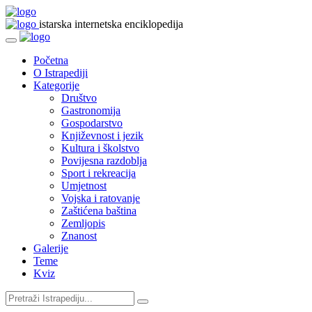
istarska internetska enciklopedija
Početna
O Istrapediji
Kategorije
Društvo
Gastronomija
Gospodarstvo
Književnost i jezik
Kultura i školstvo
Povijesna razdoblja
Sport i rekreacija
Umjetnost
Vojska i ratovanje
Zaštićena baština
Zemljopis
Znanost
Galerije
Teme
Kviz