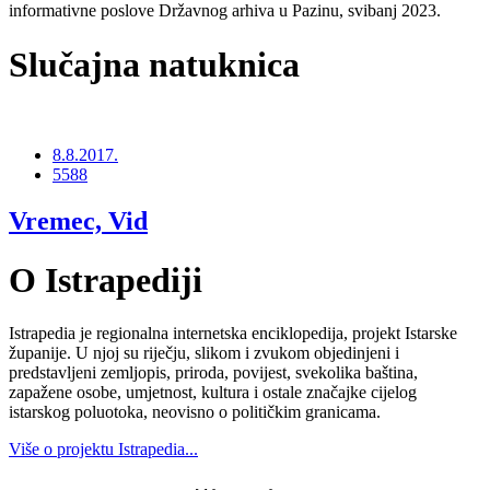
informativne poslove Državnog arhiva u Pazinu, svibanj 2023.
Slučajna natuknica
8.8.2017.
5588
Vremec, Vid
O Istrapediji
Istrapedia je regionalna internetska enciklopedija, projekt Istarske
županije. U njoj su riječju, slikom i zvukom objedinjeni i
predstavljeni zemljopis, priroda, povijest, svekolika baština,
zapažene osobe, umjetnost, kultura i ostale značajke cijelog
istarskog poluotoka, neovisno o političkim granicama.
Više o projektu Istrapedia...