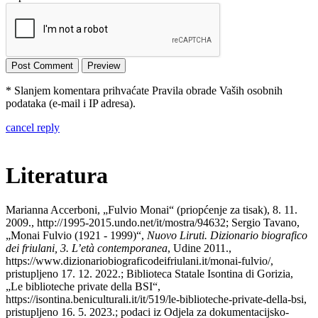
* Slanjem komentara prihvaćate Pravila obrade Vaših osobnih
podataka (e-mail i IP adresa).
cancel reply
Literatura
Marianna Accerboni, „Fulvio Monai“ (priopćenje za tisak), 8. 11.
2009., http://1995-2015.undo.net/it/mostra/94632; Sergio Tavano,
„Monai Fulvio (1921 - 1999)“,
Nuovo Liruti. Dizionario biografico
dei friulani, 3. L’età contemporanea
, Udine 2011.,
https://www.dizionariobiograficodeifriulani.it/monai-fulvio/,
pristupljeno 17. 12. 2022.; Biblioteca Statale Isontina di Gorizia,
„Le biblioteche private della BSI“,
https://isontina.beniculturali.it/it/519/le-biblioteche-private-della-bsi,
pristupljeno 16. 5. 2023.; podaci iz Odjela za dokumentacijsko-