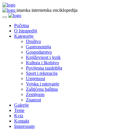
istarska internetska enciklopedija
Početna
O Istrapediji
Kategorije
Društvo
Gastronomija
Gospodarstvo
Književnost i jezik
Kultura i školstvo
Povijesna razdoblja
Sport i rekreacija
Umjetnost
Vojska i ratovanje
Zaštićena baština
Zemljopis
Znanost
Galerije
Teme
Kviz
Kontakt
Impressum