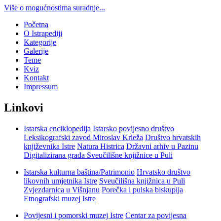
Više o mogućnostima suradnje...
Početna
O Istrapediji
Kategorije
Galerije
Teme
Kviz
Kontakt
Impressum
Linkovi
Istarska enciklopedija
Istarsko povijesno društvo
Leksikografski zavod Miroslav Krleža
Društvo hrvatskih
književnika Istre
Natura Histrica
Državni arhiv u Pazinu
Digitalizirana građa Sveučilišne knjižnice u Puli
Istarska kulturna baština/Patrimonio
Hrvatsko društvo
likovnih umjetnika Istre
Sveučilišna knjižnica u Puli
Zvjezdarnica u Višnjanu
Porečka i pulska biskupija
Etnografski muzej Istre
Povijesni i pomorski muzej Istre
Centar za povijesna