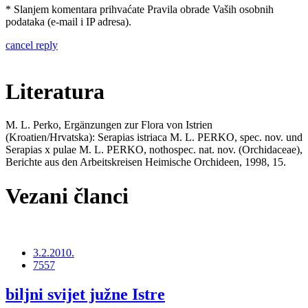
* Slanjem komentara prihvaćate Pravila obrade Vaših osobnih
podataka (e-mail i IP adresa).
cancel reply
Literatura
M. L. Perko, Ergänzungen zur Flora von Istrien
(Kroatien/Hrvatska): Serapias istriaca M. L. PERKO, spec. nov. und
Serapias x pulae M. L. PERKO, nothospec. nat. nov. (Orchidaceae),
Berichte aus den Arbeitskreisen Heimische Orchideen, 1998, 15.
Vezani članci
3.2.2010.
7557
biljni svijet južne Istre