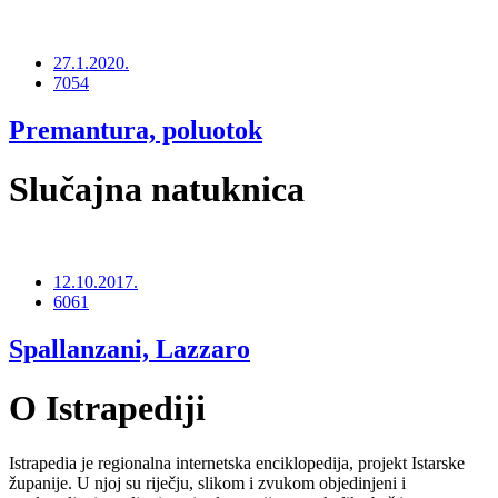
27.1.2020.
7054
Premantura, poluotok
Slučajna natuknica
12.10.2017.
6061
Spallanzani, Lazzaro
O Istrapediji
Istrapedia je regionalna internetska enciklopedija, projekt Istarske
županije. U njoj su riječju, slikom i zvukom objedinjeni i