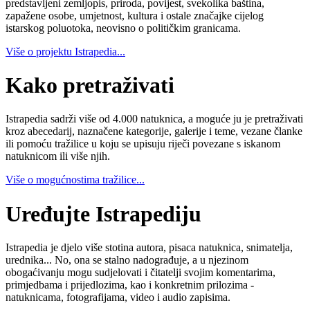
predstavljeni zemljopis, priroda, povijest, svekolika baština,
zapažene osobe, umjetnost, kultura i ostale značajke cijelog
istarskog poluotoka, neovisno o političkim granicama.
Više o projektu Istrapedia...
Kako pretraživati
Istrapedia sadrži više od 4.000 natuknica, a moguće ju je pretraživati
kroz abecedarij, naznačene kategorije, galerije i teme, vezane članke
ili pomoću tražilice u koju se upisuju riječi povezane s iskanom
natuknicom ili više njih.
Više o mogućnostima tražilice...
Uređujte Istrapediju
Istrapedia je djelo više stotina autora, pisaca natuknica, snimatelja,
urednika... No, ona se stalno nadograđuje, a u njezinom
obogaćivanju mogu sudjelovati i čitatelji svojim komentarima,
primjedbama i prijedlozima, kao i konkretnim prilozima -
natuknicama, fotografijama, video i audio zapisima.