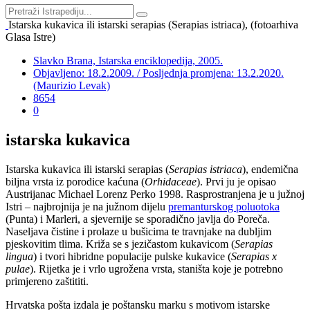
Istarska kukavica ili istarski serapias (Serapias istriaca), (fotoarhiva
Glasa Istre)
Slavko Brana, Istarska enciklopedija, 2005.
Objavljeno: 18.2.2009. / Posljednja promjena: 13.2.2020.
(Maurizio Levak)
8654
0
istarska kukavica
Istarska kukavica ili istarski serapias (
Serapias istriaca
), endemična
biljna vrsta iz porodice kaćuna (
Orhidaceae
). Prvi ju je opisao
Austrijanac Michael Lorenz Perko 1998. Rasprostranjena je u južnoj
Istri – najbrojnija je na južnom dijelu
premanturskog poluotoka
(Punta) i Marleri, a sjevernije se sporadično javlja do Poreča.
Naseljava čistine i prolaze u bušicima te travnjake na dubljim
pjeskovitim tlima. Križa se s jezičastom kukavicom (
Serapias
lingua
) i tvori hibridne populacije pulske kukavice (
Serapias x
pulae
). Rijetka je i vrlo ugrožena vrsta, staništa koje je potrebno
primjereno zaštititi.
Hrvatska pošta izdala je poštansku marku s motivom istarske