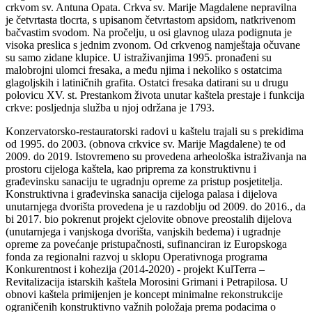
crkvom sv. Antuna Opata. Crkva sv. Marije Magdalene nepravilna
je četvrtasta tlocrta, s upisanom četvrtastom apsidom, natkrivenom
bačvastim svodom. Na pročelju, u osi glavnog ulaza podignuta je
visoka preslica s jednim zvonom. Od crkvenog namještaja očuvane
su samo zidane klupice. U istraživanjima 1995. pronađeni su
malobrojni ulomci fresaka, a među njima i nekoliko s ostatcima
glagoljskih i latiničnih grafita. Ostatci fresaka datirani su u drugu
polovicu XV. st. Prestankom života unutar kaštela prestaje i funkcija
crkve: posljednja služba u njoj održana je 1793.
Konzervatorsko-restauratorski radovi u kaštelu trajali su s prekidima
od 1995. do 2003. (obnova crkvice sv. Marije Magdalene) te od
2009. do 2019. Istovremeno su provedena arheološka istraživanja na
prostoru cijeloga kaštela, kao priprema za konstruktivnu i
građevinsku sanaciju te ugradnju opreme za pristup posjetitelja.
Konstruktivna i građevinska sanacija cijeloga palasa i dijelova
unutarnjega dvorišta provedena je u razdoblju od 2009. do 2016., da
bi 2017. bio pokrenut projekt cjelovite obnove preostalih dijelova
(unutarnjega i vanjskoga dvorišta, vanjskih bedema) i ugradnje
opreme za povećanje pristupačnosti, sufinanciran iz Europskoga
fonda za regionalni razvoj u sklopu Operativnoga programa
Konkurentnost i kohezija (2014-2020) - projekt KulTerra –
Revitalizacija istarskih kaštela Morosini Grimani i Petrapilosa. U
obnovi kaštela primijenjen je koncept minimalne rekonstrukcije
ograničenih konstruktivno važnih položaja prema podacima o