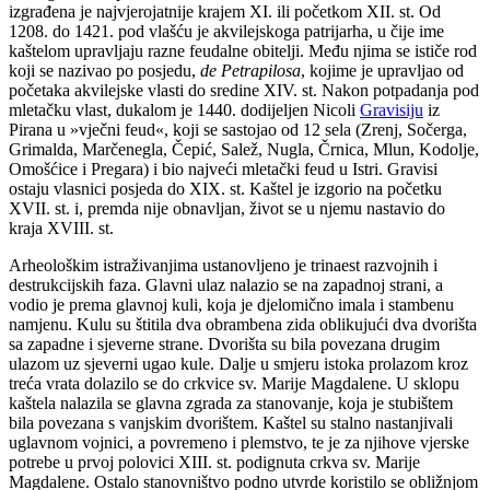
izgrađena je najvjerojatnije krajem XI. ili početkom XII. st. Od
1208. do 1421. pod vlašću je akvilejskoga patrijarha, u čije ime
kaštelom upravljaju razne feudalne obitelji. Među njima se ističe rod
koji se nazivao po posjedu,
de Petrapilosa
, kojime je upravljao od
početaka akvilejske vlasti do sredine XIV. st. Nakon potpadanja pod
mletačku vlast, dukalom je 1440. dodijeljen Nicoli
Gravisiju
iz
Pirana u »vječni feud«, koji se sastojao od 12 sela (Zrenj, Sočerga,
Grimalda, Marčenegla, Čepić, Salež, Nugla, Črnica, Mlun, Kodolje,
Omošćice i Pregara) i bio najveći mletački feud u Istri. Gravisi
ostaju vlasnici posjeda do XIX. st. Kaštel je izgorio na početku
XVII. st. i, premda nije obnavljan, život se u njemu nastavio do
kraja XVIII. st.
Arheološkim istraživanjima ustanovljeno je trinaest razvojnih i
destrukcijskih faza. Glavni ulaz nalazio se na zapadnoj strani, a
vodio je prema glavnoj kuli, koja je djelomično imala i stambenu
namjenu. Kulu su štitila dva obrambena zida oblikujući dva dvorišta
sa zapadne i sjeverne strane. Dvorišta su bila povezana drugim
ulazom uz sjeverni ugao kule. Dalje u smjeru istoka prolazom kroz
treća vrata dolazilo se do crkvice sv. Marije Magdalene. U sklopu
kaštela nalazila se glavna zgrada za stanovanje, koja je stubištem
bila povezana s vanjskim dvorištem. Kaštel su stalno nastanjivali
uglavnom vojnici, a povremeno i plemstvo, te je za njihove vjerske
potrebe u prvoj polovici XIII. st. podignuta crkva sv. Marije
Magdalene. Ostalo stanovništvo podno utvrde koristilo se obližnjom