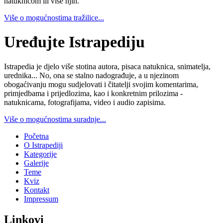
natuknicom ili više njih.
Više o mogućnostima tražilice...
Uređujte Istrapediju
Istrapedia je djelo više stotina autora, pisaca natuknica, snimatelja,
urednika... No, ona se stalno nadograđuje, a u njezinom
obogaćivanju mogu sudjelovati i čitatelji svojim komentarima,
primjedbama i prijedlozima, kao i konkretnim prilozima -
natuknicama, fotografijama, video i audio zapisima.
Više o mogućnostima suradnje...
Početna
O Istrapediji
Kategorije
Galerije
Teme
Kviz
Kontakt
Impressum
Linkovi