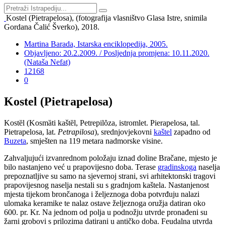
Kostel (Pietrapelosa), (fotografija vlasništvo Glasa Istre, snimila
Gordana Čalić Šverko), 2018.
Martina Barada, Istarska enciklopedija, 2005.
Objavljeno: 20.2.2009. / Posljednja promjena: 10.11.2020.
(Nataša Nefat)
12168
0
Kostel (Pietrapelosa)
Kostȅl (Kosmȁti kaštȅl, Petrepilȏza, istromlet. Pierapelosa, tal.
Pietrapelosa, lat.
Petrapilosa
), srednjovjekovni
kaštel
zapadno od
Buzeta
, smješten na 119 metara nadmorske visine.
Zahvaljujući izvanrednom položaju iznad doline Bračane, mjesto je
bilo nastanjeno već u prapovijesno doba. Terase
gradinskoga
naselja
prepoznatljive su samo na sjevernoj strani, svi arhitektonski tragovi
prapovijesnog naselja nestali su s gradnjom kaštela. Nastanjenost
mjesta tijekom brončanoga i željeznoga doba potvrđuju nalazi
ulomaka keramike te nalaz ostave željeznoga oružja datiran oko
600. pr. Kr. Na jednom od polja u podnožju utvrde pronađeni su
žarni grobovi s prilozima datirani u antičko doba. Feudalna utvrda