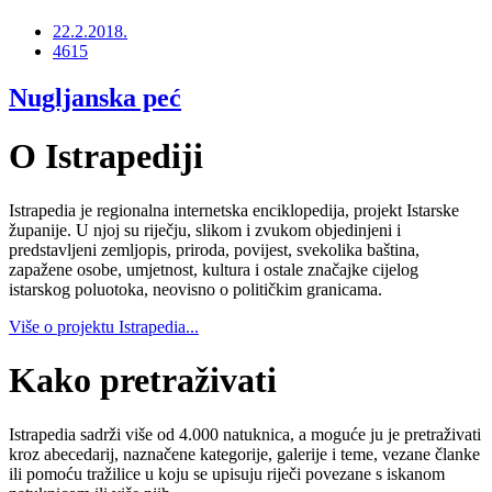
22.2.2018.
4615
Nugljanska peć
O Istrapediji
Istrapedia je regionalna internetska enciklopedija, projekt Istarske
županije. U njoj su riječju, slikom i zvukom objedinjeni i
predstavljeni zemljopis, priroda, povijest, svekolika baština,
zapažene osobe, umjetnost, kultura i ostale značajke cijelog
istarskog poluotoka, neovisno o političkim granicama.
Više o projektu Istrapedia...
Kako pretraživati
Istrapedia sadrži više od 4.000 natuknica, a moguće ju je pretraživati
kroz abecedarij, naznačene kategorije, galerije i teme, vezane članke
ili pomoću tražilice u koju se upisuju riječi povezane s iskanom