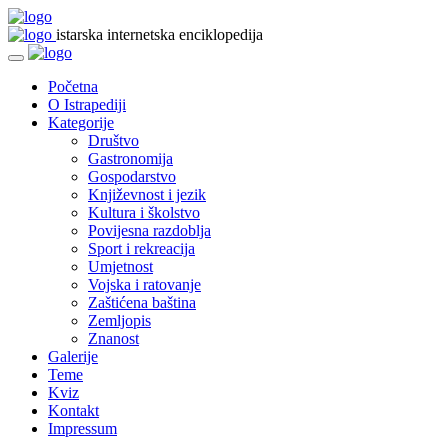
istarska internetska enciklopedija
Početna
O Istrapediji
Kategorije
Društvo
Gastronomija
Gospodarstvo
Književnost i jezik
Kultura i školstvo
Povijesna razdoblja
Sport i rekreacija
Umjetnost
Vojska i ratovanje
Zaštićena baština
Zemljopis
Znanost
Galerije
Teme
Kviz
Kontakt
Impressum