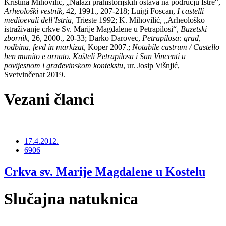
Kristina Mihovilić, „Nalazi prahistorijskih ostava na području Istre“,
Arheološki vestnik
, 42, 1991., 207-218; Luigi Foscan,
I castelli
medioevali dell’Istria
, Trieste 1992; K. Mihovilić, „Arheološko
istraživanje crkve Sv. Marije Magdalene u Petrapilosi“,
Buzetski
zbornik
, 26, 2000., 20-33; Darko Darovec,
Petrapilosa: grad,
rodbina, fevd in markizat
, Koper 2007.;
Notabile castrum / Castello
ben munito e ornato. Kašteli Petrapilosa i San Vincenti u
povijesnom i građevinskom kontekstu
, ur. Josip Višnjić,
Svetvinčenat 2019.
Vezani članci
17.4.2012.
6906
Crkva sv. Marije Magdalene u Kostelu
Slučajna natuknica