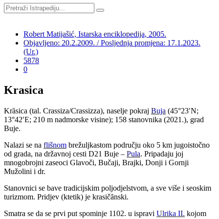
Robert Matijašić, Istarska enciklopedija, 2005.
Objavljeno: 20.2.2009. / Posljednja promjena: 17.1.2023.
(Ur.)
5878
0
Krasica
Kr
ȁ
sica (tal. Crassiza/Crassizza), naselje pokraj
Buja
(45°23′N;
13°42′E; 210 m nadmorske visine); 158 stanovnika (2021.), grad
Buje.
Nalazi se na
flišnom
brežuljkastom području oko 5 km jugoistočno
od grada, na državnoj cesti D21 Buje –
Pula
. Pripadaju joj
mnogobrojni zaseoci Glavoči, Bučaji, Brajki, Donji i Gornji
Mužolini i dr.
Stanovnici se bave tradicijskim poljodjelstvom, a sve više i seoskim
turizmom. Pridjev (ktetik) je krasič
ȃ
nski.
Smatra se da se prvi put spominje 1102. u ispravi
Ulrika II.
kojom