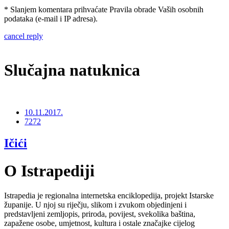
* Slanjem komentara prihvaćate Pravila obrade Vaših osobnih
podataka (e-mail i IP adresa).
cancel reply
Slučajna natuknica
10.11.2017.
7272
Ičići
O Istrapediji
Istrapedia je regionalna internetska enciklopedija, projekt Istarske
županije. U njoj su riječju, slikom i zvukom objedinjeni i
predstavljeni zemljopis, priroda, povijest, svekolika baština,
zapažene osobe, umjetnost, kultura i ostale značajke cijelog