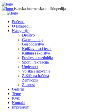
istarska internetska enciklopedija
Početna
O Istrapediji
Kategorije
Društvo
Gastronomija
Gospodarstvo
Književnost i jezik
Kultura i školstvo
Povijesna razdoblja
Sport i rekreacija
Umjetnost
Vojska i ratovanje
Zaštićena baština
Zemljopis
Znanost
Galerije
Teme
Kviz
Kontakt
Impressum