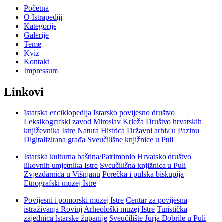
Početna
O Istrapediji
Kategorije
Galerije
Teme
Kviz
Kontakt
Impressum
Linkovi
Istarska enciklopedija
Istarsko povijesno društvo
Leksikografski zavod Miroslav Krleža
Društvo hrvatskih
književnika Istre
Natura Histrica
Državni arhiv u Pazinu
Digitalizirana građa Sveučilišne knjižnice u Puli
Istarska kulturna baština/Patrimonio
Hrvatsko društvo
likovnih umjetnika Istre
Sveučilišna knjižnica u Puli
Zvjezdarnica u Višnjanu
Porečka i pulska biskupija
Etnografski muzej Istre
Povijesni i pomorski muzej Istre
Centar za povijesna
istraživanja Rovinj
Arheološki muzej Istre
Turistička
zajednica Istarske županije
Sveučilište Jurja Dobrile u Puli