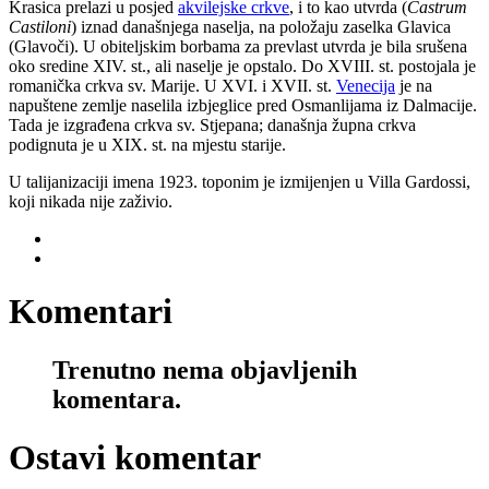
Krasica prelazi u posjed
akvilejske crkve
, i to kao utvrda (
Castrum
Castiloni
) iznad današnjega naselja, na položaju zaselka Glavica
(Glavoči). U obiteljskim borbama za prevlast utvrda je bila srušena
oko sredine XIV. st., ali naselje je opstalo. Do XVIII. st. postojala je
romanička crkva sv. Marije. U XVI. i XVII. st.
Venecija
je na
napuštene zemlje naselila izbjeglice pred Osmanlijama iz Dalmacije.
Tada je izgrađena crkva sv. Stjepana; današnja župna crkva
podignuta je u XIX. st. na mjestu starije.
U talijanizaciji imena 1923. toponim je izmijenjen u Villa Gardossi,
koji nikada nije zaživio.
Komentari
Trenutno nema objavljenih
komentara.
Ostavi komentar