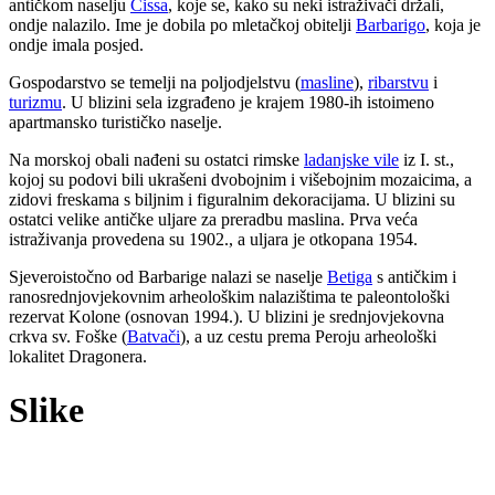
antičkom naselju
Cissa
, koje se, kako su neki istraživači držali,
ondje nalazilo. Ime je dobila po mletačkoj obitelji
Barbarigo
, koja je
ondje imala posjed.
Gospodarstvo se temelji na poljodjelstvu (
masline
),
ribarstvu
i
turizmu
. U blizini sela izgrađeno je krajem 1980-ih istoimeno
apartmansko turističko naselje.
Na morskoj obali nađeni su ostatci rimske
ladanjske vile
iz I. st.,
kojoj su podovi bili ukrašeni dvobojnim i višebojnim mozaicima, a
zidovi freskama s biljnim i figuralnim dekoracijama. U blizini su
ostatci velike antičke uljare za preradbu maslina. Prva veća
istraživanja provedena su 1902., a uljara je otkopana 1954.
Sjeveroistočno od Barbarige nalazi se naselje
Betiga
s antičkim i
ranosrednjovjekovnim arheološkim nalazištima te paleontološki
rezervat Kolone (osnovan 1994.). U blizini je srednjovjekovna
crkva sv. Foške (
Batvači
), a uz cestu prema Peroju arheološki
lokalitet Dragonera.
Slike