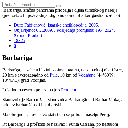
Barbariga, zračna panorama priobalja i dijela turističkog naselja,
(preuzeto s https://vodnjandignano.com/hr/barbariga/stranica/116)
Đuro Fabijanović, Istarska enciklopedija, 2005.
Objavljeno: 6.2.2009. / Posljednja promjena: 19.4.2024.
(Goran Prodan)
18325
0
Barbariga
Barbar
ȋ
ga, naselje u blizini istoimenoga rta, na zapadnoj obali Istre,
20 km sjeverozapadno od
Pule
, 10 km od
Vodnjana
(44°60′N;
13°45′E); grad Vodnjan.
Lokalnom cestom povezana je s
Perojem
.
Stanovnik je Barbariž
ȁ
n, stanovnica Barbarig
ȃ
rka i Barbariž
ȃ
nka, a
pridjev barbariž
ȃ
nski i barbar
ȋ
ški.
Malobrojno stanovništvo statistički se pribraja naselju Peroj.
Rt Barbariga u prošlosti se nazivao i Punta Cissana, po nestalom