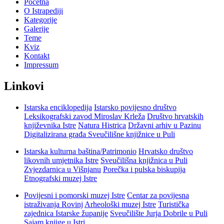
Početna
O Istrapediji
Kategorije
Galerije
Teme
Kviz
Kontakt
Impressum
Linkovi
Istarska enciklopedija
Istarsko povijesno društvo
Leksikografski zavod Miroslav Krleža
Društvo hrvatskih
književnika Istre
Natura Histrica
Državni arhiv u Pazinu
Digitalizirana građa Sveučilišne knjižnice u Puli
Istarska kulturna baština/Patrimonio
Hrvatsko društvo
likovnih umjetnika Istre
Sveučilišna knjižnica u Puli
Zvjezdarnica u Višnjanu
Porečka i pulska biskupija
Etnografski muzej Istre
Povijesni i pomorski muzej Istre
Centar za povijesna
istraživanja Rovinj
Arheološki muzej Istre
Turistička
zajednica Istarske županije
Sveučilište Jurja Dobrile u Puli
Sajam knjige u Istri