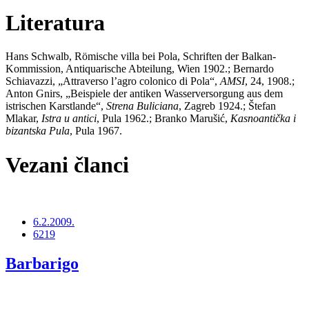
Literatura
Hans Schwalb, Römische villa bei Pola, Schriften der Balkan-
Kommission, Antiquarische Abteilung, Wien 1902.; Bernardo
Schiavazzi, „Attraverso l’agro colonico di Pola“,
AMSI
, 24, 1908.;
Anton Gnirs, „Beispiele der antiken Wasserversorgung aus dem
istrischen Karstlande“,
Strena Buliciana
, Zagreb 1924.; Štefan
Mlakar,
Istra u antici
, Pula 1962.; Branko Marušić,
Kasnoantička i
bizantska Pula
, Pula 1967.
Vezani članci
6.2.2009.
6219
Barbarigo