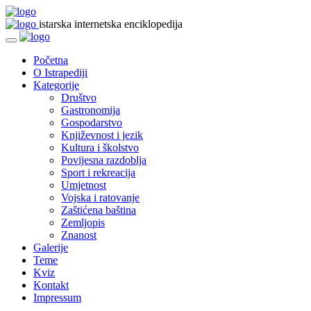
istarska internetska enciklopedija
Početna
O Istrapediji
Kategorije
Društvo
Gastronomija
Gospodarstvo
Književnost i jezik
Kultura i školstvo
Povijesna razdoblja
Sport i rekreacija
Umjetnost
Vojska i ratovanje
Zaštićena baština
Zemljopis
Znanost
Galerije
Teme
Kviz
Kontakt
Impressum