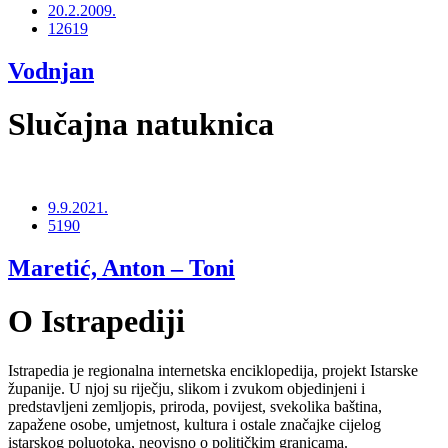
20.2.2009.
12619
Vodnjan
Slučajna natuknica
9.9.2021.
5190
Maretić, Anton – Toni
O Istrapediji
Istrapedia je regionalna internetska enciklopedija, projekt Istarske
županije. U njoj su riječju, slikom i zvukom objedinjeni i
predstavljeni zemljopis, priroda, povijest, svekolika baština,
zapažene osobe, umjetnost, kultura i ostale značajke cijelog
istarskog poluotoka, neovisno o političkim granicama.